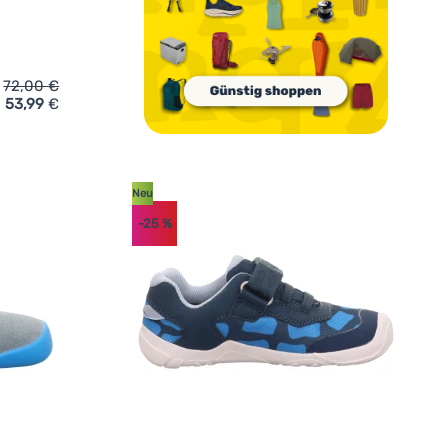
72,00
€
53,99
€
he Superfit Vento Pink' hinzufügen
Neu
-25
%