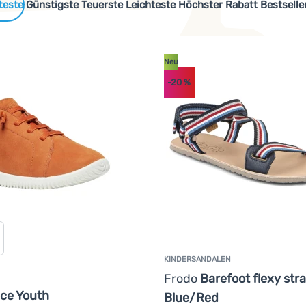
 Produkte
Günstigste
Teuerste
Leichteste
Höchster Rabatt
Bestselle
Neu
-20
%
KINDERSANDALEN
Frodo
Barefoot flexy str
ce Youth
Blue/Red