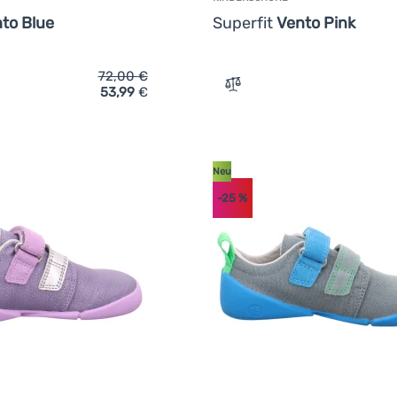
to Blue
Superfit
Vento Pink
72,00
€
53,99
€
ich 'Kinderschuhe Superfit Vento Blue' hinzufügen
Zum Vergleich 'Kinderschu
Neu
-25
%