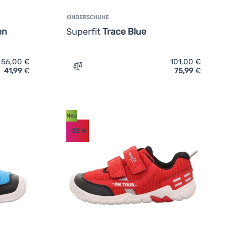
KINDERSCHUHE
en
Superfit
Trace Blue
56,00
€
101,00
€
41,99
€
75,99
€
he Superfit Vento Light Green' hinzufügen
Zum Vergleich 'Kinderschuhe Superfit Tra
Neu
-25
%