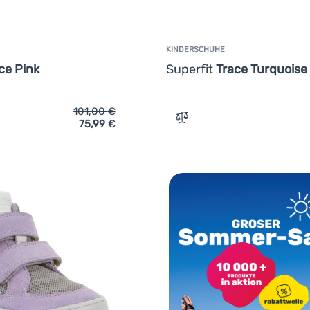
KINDERSCHUHE
ce Pink
Superfit
Trace Turquoise
101,00
€
75,99
€
ich 'Kinderschuhe Superfit Trace Pink' hinzufügen
Zum Vergleich 'Kinderschu