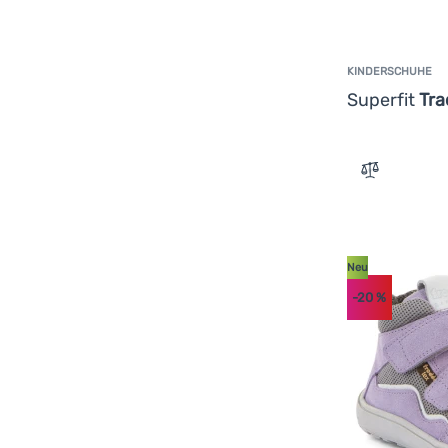
KINDERSCHUHE
Superfit
Tra
Zum Vergle
Neu
-20
%