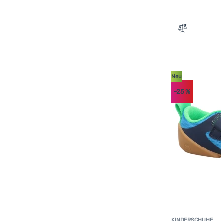
41
41,5
42
Zum Vergle
42,5
43
43,5
44
44,5
45
Neu
-25
%
46
46,5
47
48
49
KINDERSCHUHE