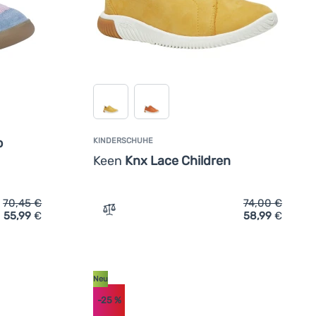
o
KINDERSCHUHE
Keen
Knx Lace Children
70,45
€
74,00
€
55,99
€
58,99
€
uhe Richter Samy Sky/Cameo' hinzufügen
Zum Vergleich 'Kinderschuhe Keen Knx La
Neu
-25
%