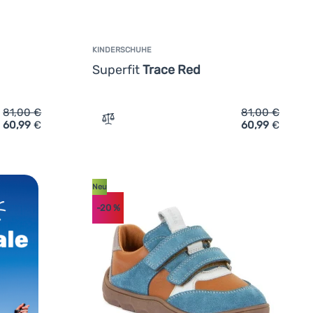
KINDERSCHUHE
Superfit
Trace Red
81,00
€
81,00
€
60,99
€
60,99
€
he Superfit Trace Turquoise' hinzufügen
Zum Vergleich 'Kinderschuhe Superfit Tra
Neu
-20
%