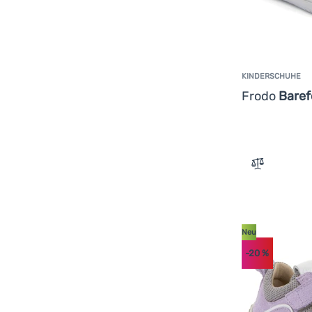
KINDERSCHUHE
Frodo
Baref
Zum Vergle
Neu
-20
%