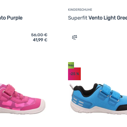
KINDERSCHUHE
to Purple
Superfit
Vento Light Gre
56,00
€
41,99
€
ich 'Kinderschuhe Superfit Vento Purple' hinzufügen
Zum Vergleich 'Kinderschu
Neu
-25
%