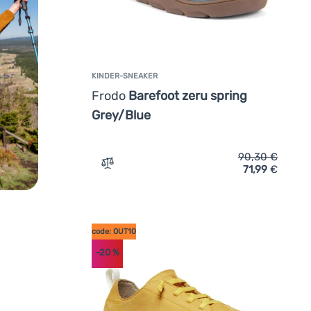
KINDER-SNEAKER
Frodo
Barefoot zeru spring
Grey/Blue
90,30
€
71,99
€
Zum Vergleich 'Kinder-Sneaker Frodo Bare
code: OUT10
-20
%