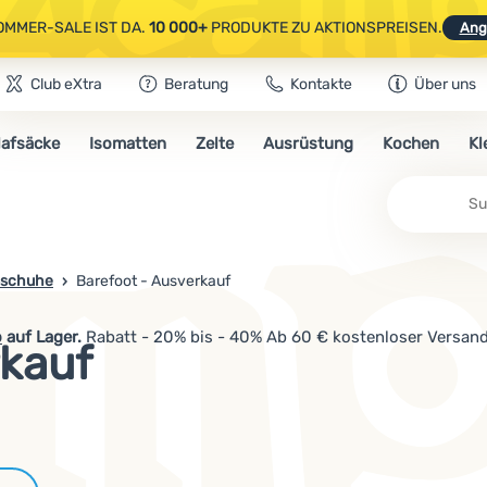
OMMER-SALE IST DA.
10 000+
PRODUKTE ZU AKTIONSPREISEN.
Ang
Club eXtra
Beratung
Kontakte
Über uns
AUSGEWÄHLTE CAMPING- & WANDERAUSRÜSTUNG.
CODE
OUT10
NUTZE
lafsäcke
Isomatten
Zelte
Ausrüstung
Kochen
Kl
OMMER-SALE IST DA.
10 000+
PRODUKTE ZU AKTIONSPREISEN.
Ang
Su
ßschuhe
Barefoot - Ausverkauf
o
auf Lager.
Rabatt - 20% bis - 40% Ab 60 € kostenloser Versand
rkauf
Marken