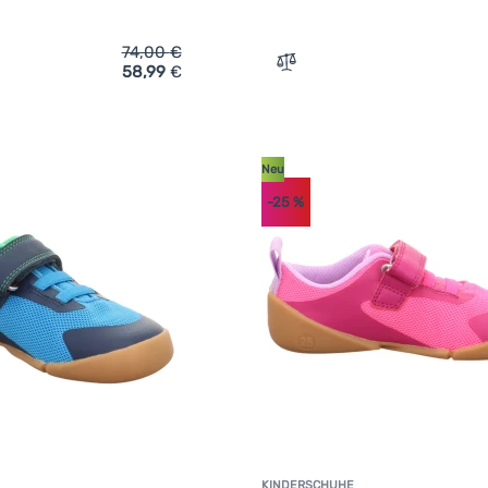
74,00
€
58,99
€
ich 'Kinderschuhe Keen Knx Lace Youth' hinzufügen
Zum Vergleich 'Kindersand
Neu
-25
%
KINDERSCHUHE