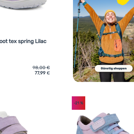
oot tex spring Lilac
98,00
€
77,99
€
ich 'Kinderschuhe Frodo Barefoot tex spring Lilac' hinzufügen
-21
%