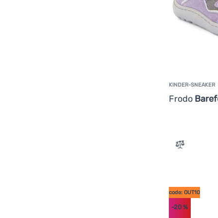
KINDER-SNEAKER
Frodo
Baref
Zum Vergle
code: OUT10
-20
%