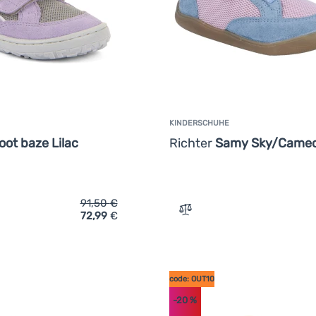
KINDERSCHUHE
oot baze Lilac
Richter
Samy Sky/Came
91,50
€
72,99
€
ich 'Kinder-Sneaker Frodo Barefoot baze Lilac' hinzufügen
Zum Vergleich 'Kindersch
code: OUT10
-20
%