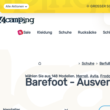
🌞 GROSSER S
Alle Aktionen
🤫 - 10 % AUF 
Sale
Kleidung
Schuhe
Rucksäcke
Sch
🌞 GROSSER S
4camping.at
Schuhe
Barfu
Wählen Sie aus
148
Modellen.
Merrell
,
Aylla
,
Frod
Barefoot - Ausve
Filterung nach Parametern und 
Hersteller