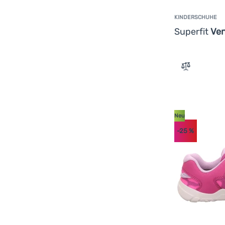
KINDERSCHUHE
Superfit
Ven
Zum Vergle
Neu
-25
%