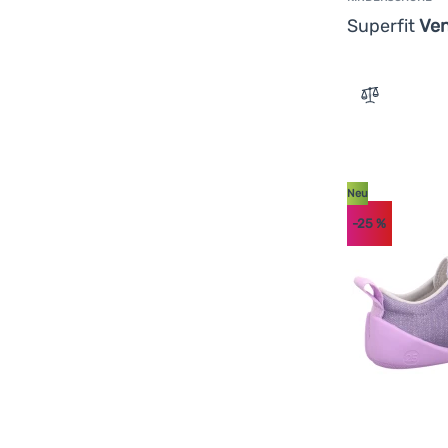
Superfit
Ven
Zum Vergle
Neu
-25
%