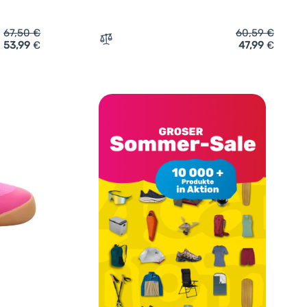
67,50
€
60,59
€
53,99
€
47,99
€
alen Frodo Barefoot flexy straps Blue/Red' hinzufügen
Zum Vergleich 'Kinderschuhe Richter Sam