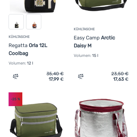
KÜHLTASCHE
Easy Camp
Arctic
KÜHLTASCHE
Regatta
Orla 12L
Daisy M
Coolbag
Volumen:
15 l
Volumen:
12 l
35,40
€
23,50
€
17,99
€
17,63
€
Zum Vergleich 'Kühltasche Regatta Orla 12L Coolbag' hi
Zum Vergleich 'Kühltasche
-25
%