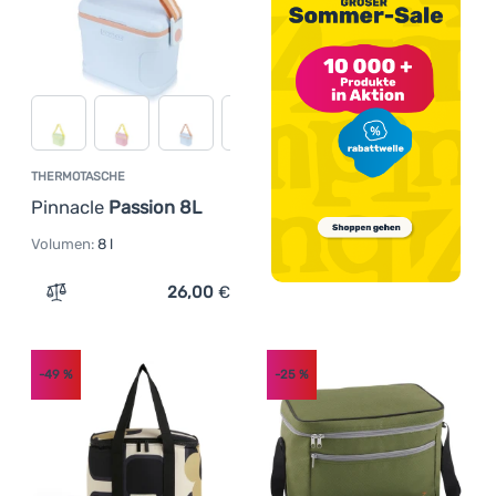
THERMOTASCHE
Pinnacle
Passion 8L
Volumen:
8 l
26,00
€
Zum Vergleich 'Thermotasche Pinnacle Passion 8L' hinz
-49
%
-25
%