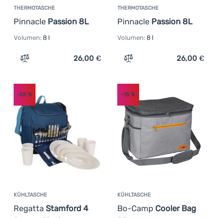
THERMOTASCHE
THERMOTASCHE
Pinnacle
Passion 8L
Pinnacle
Passion 8L
Volumen:
8 l
Volumen:
8 l
26,00
€
26,00
€
Zum Vergleich 'Thermotasche Pinnacle Passion 8L' hinz
Zum Vergleich 'Thermotas
-55
%
-15
%
KÜHLTASCHE
KÜHLTASCHE
Regatta
Stamford 4
Bo-Camp
Cooler Bag