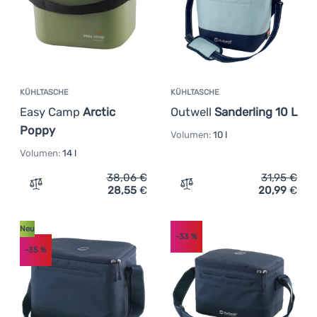
KÜHLTASCHE
KÜHLTASCHE
Easy Camp
Arctic
Outwell
Sanderling 10 L
Poppy
Volumen:
10 l
Volumen:
14 l
38,06
€
31,95
€
28,55
€
20,99
€
Zum Vergleich 'Kühltasche Easy Camp Arctic Poppy' hin
Zum Vergleich 'Kühltasche
Neu
-33
%
-35
%