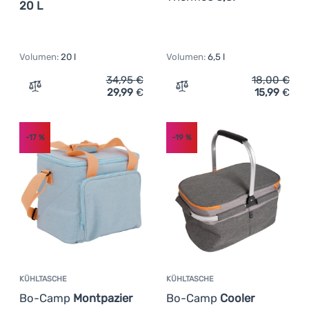
20 L
Volumen:
20 l
Volumen:
6,5 l
34,95
€
18,00
€
29,99
€
15,99
€
Zum Vergleich 'Kühltasche Bo-Camp Cooler Bag 20 L' hi
Zum Vergleich 'Thermotas
-17
%
-19
%
KÜHLTASCHE
KÜHLTASCHE
Bo-Camp
Montpazier
Bo-Camp
Cooler