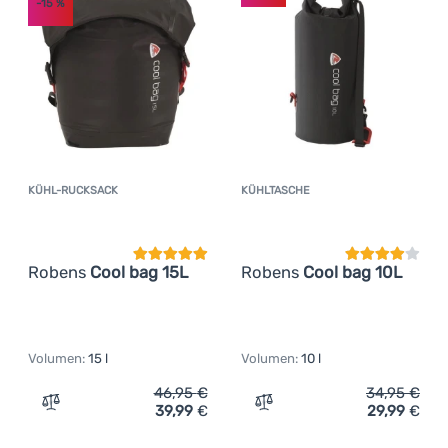
-15
%
Anmelden /
Registrieren
KÜHL-RUCKSACK
KÜHLTASCHE
Kundenbewertung
Kundenbewer
Robens
Cool bag 15L
Robens
Cool bag 10L
Volumen:
15 l
Volumen:
10 l
46,95
€
34,95
€
39,99
€
29,99
€
Zum Vergleich 'Kühl-Rucksack Robens Cool bag 15L' hin
Zum Vergleich 'Kühltasche