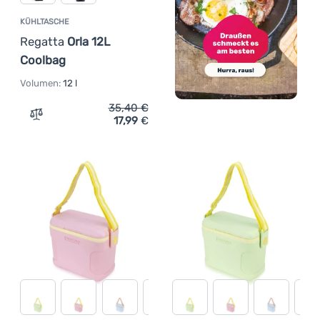
KÜHLTASCHE
Regatta
Orla 12L
Coolbag
Volumen:
12 l
35,40
€
17,99
€
Zum Vergleich 'Kühltasche Regatta Orla 12L Coolbag' hi