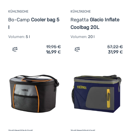
KÜHLTASCHE
KÜHLTASCHE
Bo-Camp
Cooler bag 5
Regatta
Glacio Inflate
l
Coolbag 20L
Volumen:
5 l
Volumen:
20 l
19,95
€
57,22
€
16,99
€
31,99
€
Zum Vergleich 'Kühltasche Bo-Camp Cooler bag 5 l' hin
Zum Vergleich 'Kühltasche