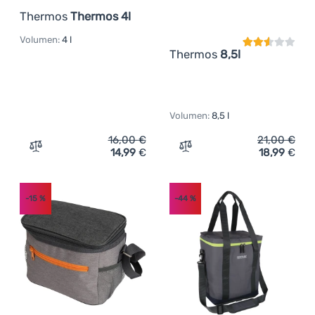
Thermos
Thermos 4l
Volumen:
4 l
Thermos
8,5l
Volumen:
8,5 l
16,00
€
21,00
€
14,99
€
18,99
€
Zum Vergleich 'Thermotasche Thermos Thermos 4l' hin
Zum Vergleich 'Thermotas
-15
%
-44
%