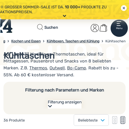
🌞 GROSSER SOMMER-SALE IST DA.
10 000+
PRODUKTE ZU
AKTIONSPREISEN.
Alle Aktionen
Startseite
Benutzerber
Warenkor
🤫 - 10 % AUF AUSGEWÄHLTE CAMPING- & WANDERAUSRÜSTUNG.
Suchen
Menu
Anmelden
Warenkorb
CODE
OUT10
NUTZEN.
Sale
ung
Kochen und Essen
Kühlboxen, Taschen und Kühlung
4camping.at
Kühltaschen
🌞 GROSSER SOMMER-SALE IST DA.
10 000+
PRODUKTE ZU
AKTIONSPREISEN.
Kühltaschen
Auf Lager
37 Modelle an Thermotaschen, ideal für
Kleidung
Mittagessen, Pausenbrot und Snacks von 8 beliebten
Schuhe
Marken. Z.B.
Thermos
,
Outwell
,
Bo-Camp
. Rabatt bis zu -
55%. Ab 60 € kostenloser Versand.
Rucksäcke
Schlafsäcke
Filterung nach Parametern und Marken
Isomatten
Filterung anzeigen
Zelte
Wie anzeigen
Gefundene Produkte
36 Produkte
Beliebteste
eine Kolonne
Ausrüstung
Hersteller
eine K
zw