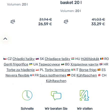
basket 20 l
Volumen:
20 l
Volumen:
20 l
31,94
€
41,03
€
26,59
€
33,29
€
Zum Vergleich 'Kühltasche Bo-Camp Montpazier' hinzuf
Zum Vergleich 'Kühltasch
CZ
Chladící tašky
SK
Chladiace tašky
HU
Hűtőtáskák
RO
Genți frigorifice
UA
Термосумки
BG
Хладилни чанти
HR
Torbe za hlađenje
PL
Torby termiczne
IT
Borse frigo
ES
Nevera flexible
FR
Sacs isothermes
DE
Kühltaschen
CH
Kühltaschen
Schnelle
Wir beraten Sie
Wir stellen