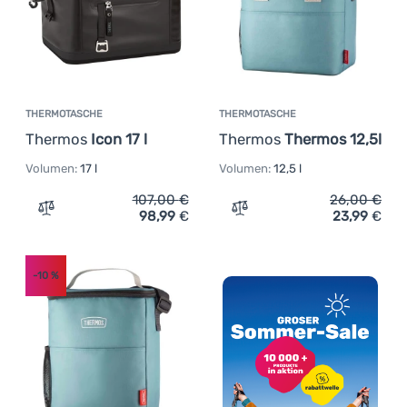
THERMOTASCHE
THERMOTASCHE
Thermos
Icon 17 l
Thermos
Thermos 12,5l
Volumen:
17 l
Volumen:
12,5 l
107,00
€
26,00
€
98,99
€
23,99
€
Zum Vergleich 'Thermotasche Thermos Icon 17 l' hinzuf
Zum Vergleich 'Thermotas
-10
%