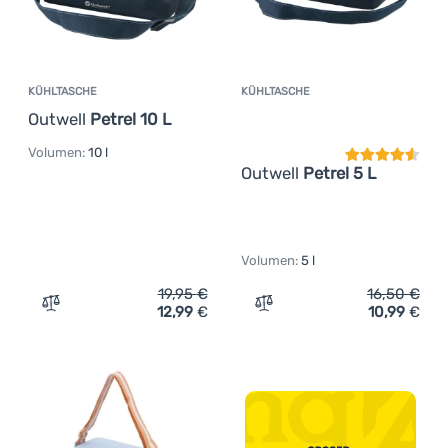
KÜHLTASCHE
KÜHLTASCHE
Kundenbewer
Outwell
Petrel 10 L
Volumen:
10 l
Outwell
Petrel 5 L
Volumen:
5 l
19,95
€
16,50
€
12,99
€
10,99
€
Zum Vergleich 'Kühltasche Outwell Petrel 10 L' hinzufüg
Zum Vergleich 'Kühltasche 