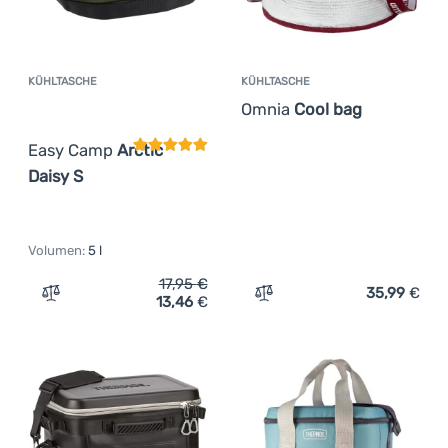
KÜHLTASCHE
KÜHLTASCHE
Kundenbewertung
Omnia
Cool bag
Easy Camp
Arctic
Daisy S
Volumen:
5 l
17,95
€
35,99
€
13,46
€
Zum Vergleich 'Kühltasche Easy Camp Arctic Daisy S' hi
Zum Vergleich 'Kühltasch