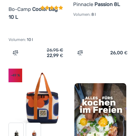
Pinnacle
Passion 8L
Bo-Camp
Cooler Bag
Volumen:
8 l
10 L
Volumen:
10 l
26,95
€
26,00
€
22,99
€
Zum Vergleich 'Kühltasche Bo-Camp Cooler Bag 10 L' hi
Zum Vergleich 'Thermotas
-49
%