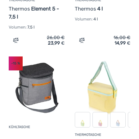
THERMOTASCHE
THERMOTASCHE
Thermos
Element 5 -
Thermos
4 l
7,5 l
Volumen:
4 l
Volumen:
7,5 l
26,00
€
16,00
€
23,99
€
14,99
€
Zum Vergleich 'Thermotasche Thermos Element 5 - 7,5 l'
Zum Vergleich 'Thermotas
-15
%
KÜHLTASCHE
Kundenbewertung
THERMOTASCHE