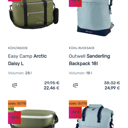
-35
%
KÜHLTASCHE
KÜHL-RUCKSACK
Easy Camp
Arctic
Outwell
Sanderling
Daisy L
Backpack 18l
Volumen:
28 l
Volumen:
18 l
29,95
€
38,32
€
22,46
€
24,99
€
Zum Vergleich 'Kühltasche Easy Camp Arctic Daisy L' hi
Zum Vergleich 'Kühl-Rucks
code: OUT10
code: OUT10
Neu
-34
%
-25
%