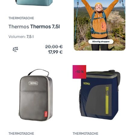
THERMOTASCHE
Thermos
Thermos 7,5l
Volumen:
7,5 l
20,00
€
17,99
€
Zum Vergleich 'Thermotasche Thermos Thermos 7,5l' hi
-10
%
THERMOTASCHE
THERMOTASCHE
Kundenbewer