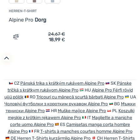
HERREN-T-SHIRT
Alpine Pro
Dorg
24,67
€
18,99
€
Zum Vergleich 'Herren-T-Shirt Alpine Pro Dorg' hinzufü
CZ
Pánská trika s krátkým rukávem Alpine Pro
SK
Pánske
tričká s krátkym rukávom Alpine Pro
HU
Alpine Pro Férfi rövid
ujjú pólók
RO
Tricouri cu mânecă scurtă bărbați Alpine Pro
UA
Чоловічі футболки з коротким рукавом Alpine Pro
BG
Мъжки
тениски Alpine Pro
HR
Muške majice Alpine Pro
PL
Koszulki
męskie z krótkim rękawem Alpine Pro
IT
Magliette a maniche
corte uomo Alpine Pro
ES
Camisetas manga corta hombre
Alpine Pro
FR
T-shirts à manches courtes homme Alpine Pro
DE
Herren T-Shirts kurzärmlig Alpine Pro
CH
Herren T-Shirts