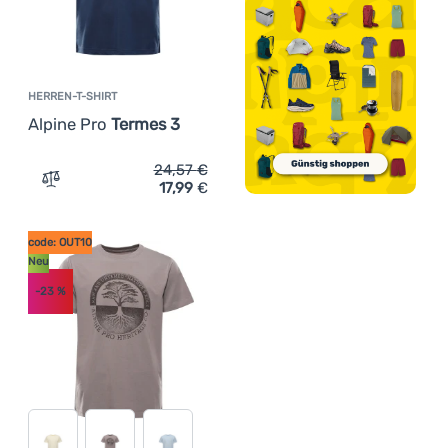
HERREN-T-SHIRT
Alpine Pro
Termes 3
24,57
€
17,99
€
Zum Vergleich 'Herren-T-Shirt Alpine Pro Termes 3' hin
code: OUT10
Neu
-23
%