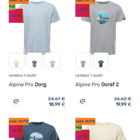
code: OUT10
code: OUT10
Kleidungsmaterial
M
L
XL
XXL
Kochen
Neu
-25
%
(
5
)
Elastan
Überwiegende Farbe
Günstigste
-23
%
Klettern
(
3
)
Baumwolle
Aufdruck
Beige
Braun
Hellblau
Blau
Grau
Teuerste
(
2
)
Polyester
Ultraleichte
(
6
)
Mit Aufdruck
Extra
Ausrüstung
Leichteste
(
1
)
100% Baumwolle
code: OUT10
(
6
)
Preis
Sport
Höchster Rabatt
Neu
(
4
)
Marken
Bestseller
€
€
az
Club
HERREN-T-SHIRT
HERREN T-SHIRT
Wie wir Produkte einstufen
eXtra
Alpine Pro
Dorg
Alpine Pro
Goraf 2
Beratung
24,67
€
26,62
€
18,99
€
19,99
€
Zum Vergleich 'Herren-T-Shirt Alpine Pro Dorg' hinzufü
Zum Vergleich 'Herren T-S
Kontakte
Über
code: OUT10
code: OUT10
uns
Neu
-25
%
-27
%