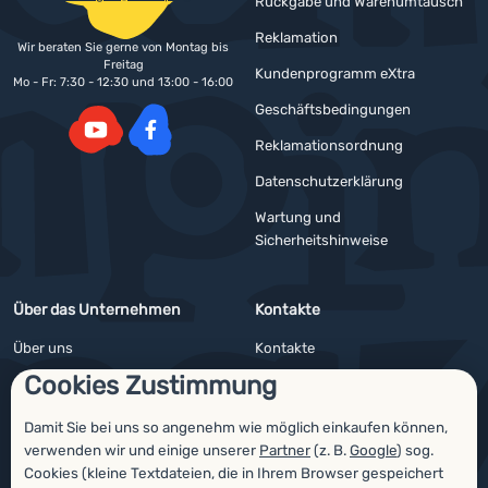
Rückgabe und Warenumtausch
Reklamation
Wir beraten Sie gerne von Montag bis
Freitag
Kundenprogramm eXtra
Mo - Fr: 7:30 - 12:30 und 13:00 - 16:00
Geschäftsbedingungen
Reklamationsordnung
YouTube
Facebook
Datenschutzerklärung
Wartung und
Sicherheitshinweise
Über das Unternehmen
Kontakte
Über uns
Kontakte
Cookies Zustimmung
Impressum
Angebote für Firmen und Vereine
4camping4nature
Newsletter
Damit Sie bei uns so angenehm wie möglich einkaufen können,
verwenden wir und einige unserer
Partner
(z. B.
Google
) sog.
Unsere Tester
Cookies (kleine Textdateien, die in Ihrem Browser gespeichert