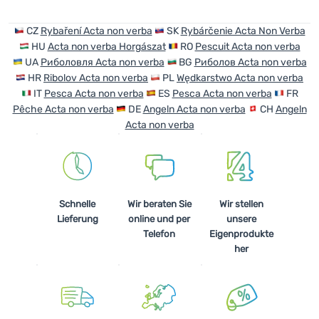
Anmelden /
CZ
Rybaření Acta non verba
SK
Rybárčenie Acta Non Verba
Registrieren
HU
Acta non verba Horgászat
RO
Pescuit Acta non verba
UA
Риболовля Acta non verba
BG
Риболов Acta non verba
HR
Ribolov Acta non verba
PL
Wędkarstwo Acta non verba
IT
Pesca Acta non verba
ES
Pesca Acta non verba
FR
Pêche Acta non verba
DE
Angeln Acta non verba
CH
Angeln
Acta non verba
Schnelle
Wir beraten Sie
Wir stellen
Lieferung
online und per
unsere
Telefon
Eigenprodukte
her