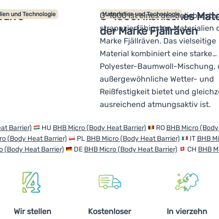
Valve
G-1000: Ikonisches Mate
lien und Technologie
G-1000 ist eines der beliebtest
Materialien und Technologie
strapazierfähigsten Materialien 
der Marke Fjällräven
Marke Fjällräven. Das vielseitige
Material kombiniert eine starke
Polyester-Baumwoll-Mischung, d
außergewöhnliche Wetter- und
Reißfestigkeit bietet und gleichz
ausreichend atmungsaktiv ist.
t Barrier)
HU
BHB Micro (Body Heat Barrier)
RO
BHB Micro (Body 
o (Body Heat Barrier)
PL
BHB Micro (Body Heat Barrier)
IT
BHB Mi
 (Body Heat Barrier)
DE
BHB Micro (Body Heat Barrier)
CH
BHB Mi
Wir stellen
Kostenloser
In vierzehn