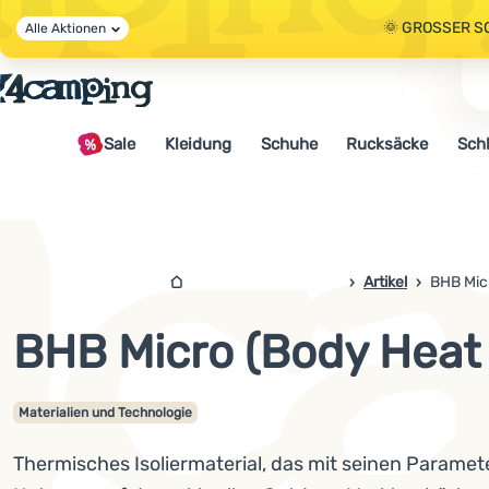
🌞 GROSSER S
Alle Aktionen
🤫 - 10 % AUF 
Sale
Kleidung
Schuhe
Rucksäcke
Sch
🌞 GROSSER S
4camping.at
Artikel
BHB Micr
BHB Micro (Body Heat 
Materialien und Technologie
Thermisches Isoliermaterial, das mit seinen Paramet