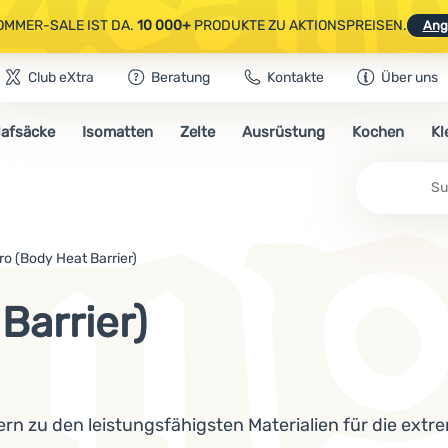
OMMER-SALE IST DA.
10 000+
PRODUKTE ZU AKTIONSPREISEN.
Ang
Club eXtra
Beratung
Kontakte
Über uns
AUSGEWÄHLTE CAMPING- & WANDERAUSRÜSTUNG.
CODE
OUT10
NUTZE
lafsäcke
Isomatten
Zelte
Ausrüstung
Kochen
Kl
OMMER-SALE IST DA.
10 000+
PRODUKTE ZU AKTIONSPREISEN.
Ang
Su
o (Body Heat Barrier)
Barrier)
ern zu den leistungsfähigsten Materialien für die extr