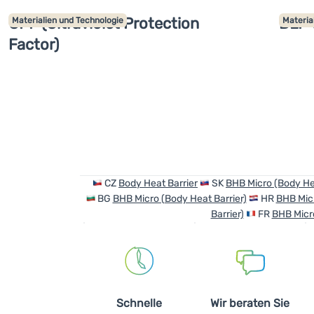
UPF (Ultraviolet Protection
DLF 
Materialien und Technologie
Materia
Factor)
CZ
Body Heat Barrier
SK
BHB Micro (Body Hea
BG
BHB Micro (Body Heat Barrier)
HR
BHB Micr
Barrier)
FR
BHB Micro
Schnelle
Wir beraten Sie