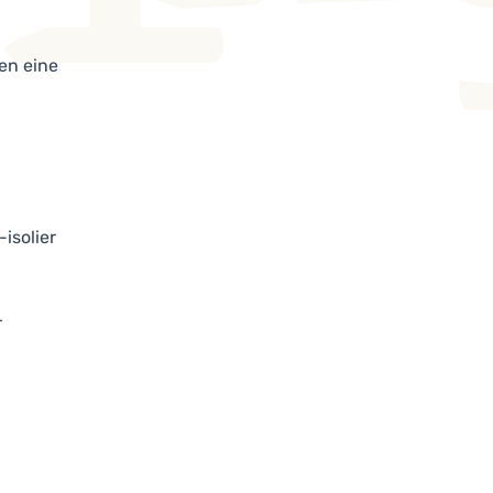
en eine
n
isolier
r