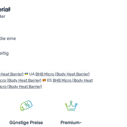
rial
en und
der
ie eine
eitig
Heat Barrier)
UA
BHB Micro (Body Heat Barrier)
cro (Body Heat Barrier)
ES
BHB Micro (Body Heat
cro (Body Heat Barrier)
Günstige Preise
Premium-