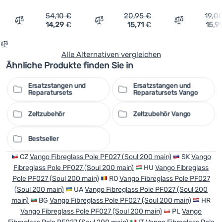
54,10
€
20,95
€
19,0
14,29
€
15,71
€
15,9
Vergleichen
Vergleichen
Vergleichen
Alle Alternativen vergleichen
Ähnliche Produkte finden Sie in
Ersatzstangen und
Ersatzstangen und
Reparatursets
Reparatursets Vango
Zeltzubehör
Zeltzubehör Vango
Bestseller
CZ
Vango Fibreglass Pole PF027 (Soul 200 main)
SK
Vango
Fibreglass Pole PF027 (Soul 200 main)
HU
Vango Fibreglass
Pole PF027 (Soul 200 main)
RO
Vango Fibreglass Pole PF027
(Soul 200 main)
UA
Vango Fibreglass Pole PF027 (Soul 200
main)
BG
Vango Fibreglass Pole PF027 (Soul 200 main)
HR
Vango Fibreglass Pole PF027 (Soul 200 main)
PL
Vango