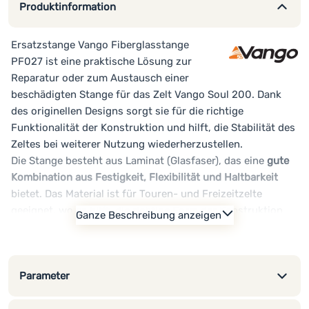
Produktinformation
Ersatzstange Vango Fiberglasstange
PF027 ist eine praktische Lösung zur
Reparatur oder zum Austausch einer
beschädigten Stange für das Zelt Vango Soul 200. Dank
des originellen Designs sorgt sie für die richtige
Funktionalität der Konstruktion und hilft, die Stabilität des
Zeltes bei weiterer Nutzung wiederherzustellen.
Die Stange besteht aus Laminat (Glasfaser), das eine
gute
Kombination aus Festigkeit, Flexibilität und Haltbarkeit
bietet. Das Material ist für Touren- und Freizeitzelte
geeignet, wo es hilft, die richtige Form der Konstruktion
Ganze Beschreibung anzeigen
auch bei wechselnden Bedingungen beizubehalten.
Dieses Modell ist als Ersatz- oder Serviceteil für die
Hauptvorderstange
des Vango Soul 200 Zeltes bestimmt.
Parameter
Dank der exakten Kompatibilität sind keine Anpassungen
oder komplizierten Modifikationen erforderlich.