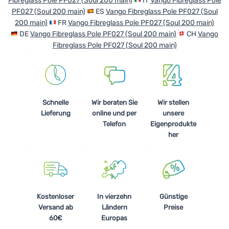
Fibreglass Pole PF027 (Soul 200 main)
IT
Vango Fibreglass Pole
PF027 (Soul 200 main)
ES
Vango Fibreglass Pole PF027 (Soul
200 main)
FR
Vango Fibreglass Pole PF027 (Soul 200 main)
DE
Vango Fibreglass Pole PF027 (Soul 200 main)
CH
Vango
Fibreglass Pole PF027 (Soul 200 main)
Schnelle
Wir beraten Sie
Wir stellen
Lieferung
online und per
unsere
Telefon
Eigenprodukte
her
Kostenloser
In vierzehn
Günstige
Versand ab
Ländern
Preise
60€
Europas