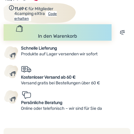
Zum Erhalt des Rabattcodes einfach registrieren.
Anmelden /
11,69
€
für Mitglieder
4camping eXtra
Code
Registrieren
erhalten
Zum V
In den Warenkorb
Schnelle Lieferung
Produkte auf Lager versenden wir sofort
Kostenloser Versand ab 60 €
Versand gratis bei Bestellungen über 60 €
Persönliche Beratung
Online oder telefonisch – wir sind für Sie da