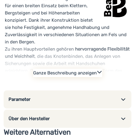
für einen breiten Einsatz beim Klettern,
Bergsteigen und bei Höhenarbeiten
konzipiert. Dank ihrer Konstruktion bietet
sie hohe Festigkeit, angenehme Handhabung und
Zuverlässigkeit in verschiedenen Situationen am Fels und
in den Bergen.
Zu ihren Hauptvorteilen gehören
hervorragende Flexibilität
und Weichheit
, die das Knotenbinden, das Anlegen von
Sicherungen sowie die Arbeit mit Handschuhen
erleichtern. Die Schlinge passt sich gut an die Form des
Ganze Beschreibung anzeigen
Felsens oder des Ankerpunkts an und lässt sich
gleichzeitig bequem handhaben.
Robustes Nylonmaterial bietet eine hohe Festigkeit von
Parameter
2200 daN (kg) und eine lange Lebensdauer bei
regelmäßigem Gebrauch. Dank einer Länge von 120 cm ist
die Schlinge geeignet für das Einrichten von
Über den Hersteller
Sicherungspunkten, das Verlängern von Sicherungen oder
weitere technische Anwendungen in der Kletterpraxis.
Weitere Alternativen