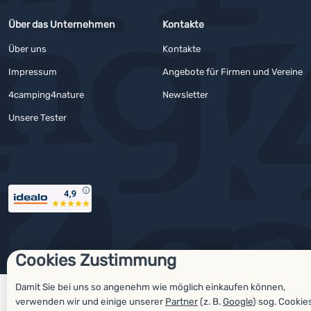
Über das Unternehmen
Kontakte
Über uns
Kontakte
Impressum
Angebote für Firmen und Vereine
4camping4nature
Newsletter
Unsere Tester
Auszeichnungen
Cookies Zustimmung
© 2026 ForCamping s.r.o.
laufend
Shopio
Cookies-Einstellungen
Damit Sie bei uns so angenehm wie möglich einkaufen können,
verwenden wir und einige unserer
Partner
(z. B.
Google
) sog. Cookie