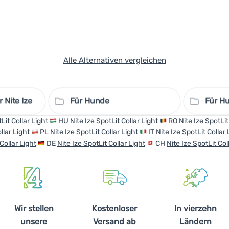
Alle Alternativen vergleichen
Nite Ize
Für Hunde
Für Hu
Lit Collar Light
HU
Nite Ize SpotLit Collar Light
RO
Nite Ize SpotLit
llar Light
PL
Nite Ize SpotLit Collar Light
IT
Nite Ize SpotLit Collar 
Collar Light
DE
Nite Ize SpotLit Collar Light
CH
Nite Ize SpotLit Col
Wir stellen
Kostenloser
In vierzehn
unsere
Versand ab
Ländern