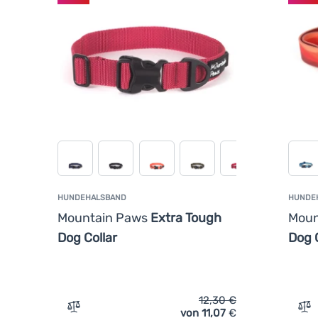
HUNDEHALSBAND
HUNDE
Mountain Paws
Extra Tough
Moun
Dog Collar
Dog C
12,30
€
von 11,07
€
Vergleichen
Ve