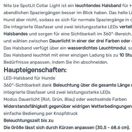
Nite Ize SpotLit Collar Light ist ein
leuchtendes Halsband
für 
abendlichen Spaziergängen besser im Blick haben. Das helle L
Hund aber nicht, sodass es sich für normale Spaziergänge in d
Die integrierte Glasfaser und zwei leistungsstarke LEDs
vertei
Halsbandes
und sorgen für eine Sichtbarkeit im 360°-Bereich
und wählen zwischen
Dauerlicht in einer der drei Farben od
Das Halsband verfügt über ein
wasserdichtes Leuchtmodul
, 
Das Halsband leuchtet mit einer einzigen Ladung bis zu
10 St
Bedürfnisse anpassen, indem Sie ihn abschneiden.
Haupteigenschaften:
LED-Halsband für Hunde
360°-Sichtbarkeit dank
Beleuchtung über die gesamte Länge 
integrierte Glasfaser und zwei leistungsstarke LEDs
Modus Dauerlicht (Rot, Grün, Blau) oder wechselnde Farben
Widerstandsfähigkeit gegenüber widrigen Wetterbedingungen
einfache Bedienung per Knopfdruck
Beleuchtungszeit bis zu
Die Größe lässt sich durch Kürzen anpassen (30,5 - 68,6 cm).