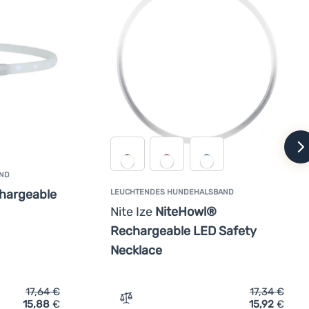
w
ND
hargeable
LEUCHTENDES HUNDEHALSBAND
Nite Ize
NiteHowl®
Rechargeable LED Safety
Necklace
17,64
€
17,34
€
15,88
€
15,92
€
Vergleichen