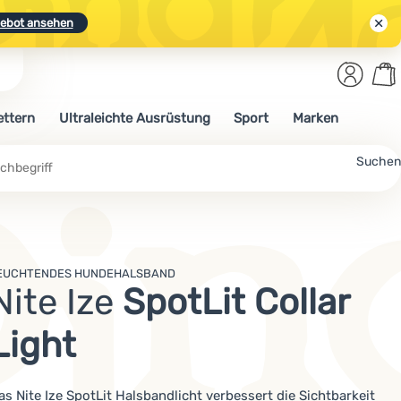
ebot ansehen
Benut
Wa
N.
Entdecken
Anmelden
War
ettern
Ultraleichte Ausrüstung
Sport
Marken
ebot ansehen
che
Suchen
EUCHTENDES HUNDEHALSBAND
Nite Ize
SpotLit Collar
Light
as Nite Ize SpotLit Halsbandlicht verbessert die Sichtbarkeit