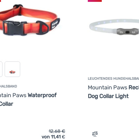
LEUCHTENDES HUNDEHALSBA
Mountain Paws
Rec
HALSBAND
tain Paws
Waterproof
Dog Collar Light
ollar
12,68
€
von 11,41
€
rgleichen
Vergleichen