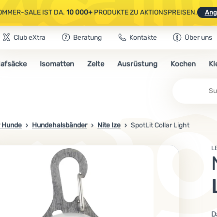
OMMER-SALE IST DA.
10 000+
PRODUKTE ZU AKTIONSPREISEN.
Ang
Club eXtra
Beratung
Kontakte
Über uns
AUSGEWÄHLTE CAMPING- & WANDERAUSRÜSTUNG.
CODE
OUT10
NUTZE
lafsäcke
Isomatten
Zelte
Ausrüstung
Kochen
Kl
OMMER-SALE IST DA.
10 000+
PRODUKTE ZU AKTIONSPREISEN.
Ang
Su
r Hunde
Hundehalsbänder
Nite Ize
SpotLit Collar Light
L
D