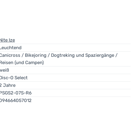
Nite Ize
Leuchtend
Canicross / Bikejoring / Dogtreking und Spaziergänge /
Reisen (und Campen)
weiß
Disc-O Select
2 Jahre
PSGS2-07S-R6
094664057012