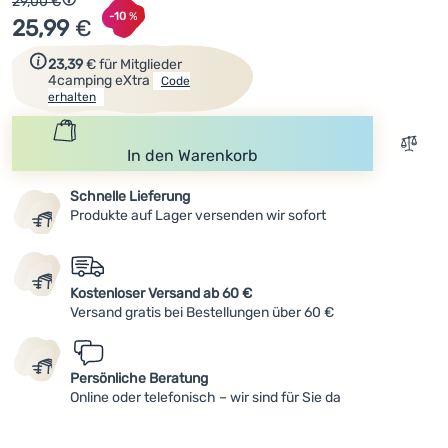
Ursprünglicher Preis
29,00
€
Rabatt berechnet vom niedrigsten Preis 30 Tage vor der V
Rabatt
-10
%
25,99
€
Anmelden /
Registrieren
Zum Erhalt des Rabattcodes einfach registrieren.
23,39
€
für Mitglieder
4camping eXtra
Code
erhalten
Zum V
In den Warenkorb
Schnelle Lieferung
Produkte auf Lager versenden wir sofort
Kostenloser Versand ab 60 €
Versand gratis bei Bestellungen über 60 €
Persönliche Beratung
Online oder telefonisch – wir sind für Sie da