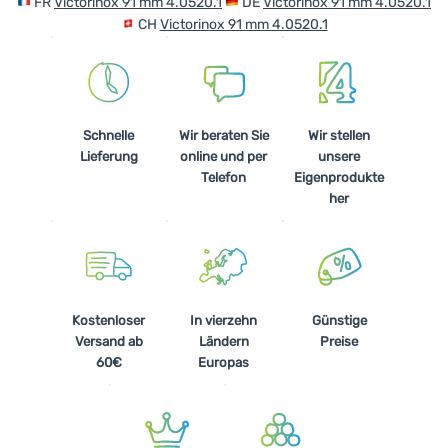
FR
Victorinox 91 mm 4.0520.1
DE
Victorinox 91 mm 4.0520.1
CH
Victorinox 91 mm 4.0520.1
Schnelle
Wir beraten Sie
Wir stellen
Lieferung
online und per
unsere
Telefon
Eigenprodukte
her
Kostenloser
In vierzehn
Günstige
Versand ab
Ländern
Preise
60€
Europas