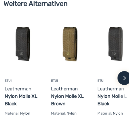
Weitere Alternativen
w
ETUI
ETUI
ETUI
Leatherman
Leatherman
Leatherman
Nylon Molle XL
Nylon Molle XL
Nylon Molle L
Black
Brown
Black
Material:
Nylon
Material:
Nylon
Material:
Nylon