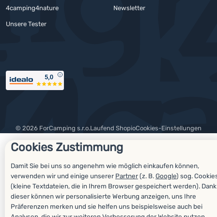
4camping4nature
Newsletter
Unsere Tester
Auszeichnungen
© 2026 ForCamping s.r.o.
laufend
Shopio
Cookies-Einstellungen
Cookies Zustimmung
Damit Sie bei uns so angenehm wie möglich einkaufen können,
verwenden wir und einige unserer
Partner
(z. B.
Google
) sog. Cookie
(kleine Textdateien, die in Ihrem Browser gespeichert werden). Dank
dieser können wir personalisierte Werbung anzeigen, uns Ihre
Präferenzen merken und sie helfen uns beispielsweise auch bei
Analysen, die wir zur weiteren Verbesserung der Website nutzen.