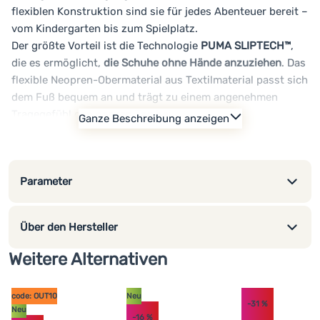
flexiblen Konstruktion sind sie für jedes Abenteuer bereit –
vom Kindergarten bis zum Spielplatz.
Der größte Vorteil ist die Technologie
PUMA SLIPTECH™
,
die es ermöglicht,
die Schuhe ohne Hände anzuziehen
. Das
flexible Neopren-Obermaterial aus Textilmaterial passt sich
dem Fuß bequem an und trägt zu einem angenehmen
Tragegefühl den ganzen Tag bei.
Ganze Beschreibung anzeigen
Die leichte EVA-Zwischensohle zusammen mit der griffigen
EVA-Laufsohle mit tieferen Rillen bietet gute Flexibilität
und einen sichereren Schritt auf verschiedenen
Parameter
Oberflächen. Die Puma Courtflex v3 SLIPTECH PS sind eine
ausgezeichnete Wahl für kleine Kinder, die bequeme und
praktische Schuhe für den täglichen Gebrauch benötigen.
Über den Hersteller
Haupteigenschaften:
Technologie PUMA SLIPTECH™ ermöglicht das Anziehen
Weitere Alternativen
ohne Hände
flexibles Textil-Neopren-Obermaterial für bequemes
code: OUT10
Neu
Tragen
-31
%
Neu
-16
%