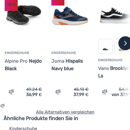
leichte EVA-Zwischensohle und griffige EVA-Laufsohle mit
-25
%
höherer Flexibilität
modernisiertes Design geeignet für den täglichen
Gebrauch
Unisex-Ausführung für Vorschulkinder
w
KINDERSCHUHE
KINDERSCHUHE
Alpine Pro
Nejdo
Joma
Hispalis
KINDERSCHUHE
Vans
Brooklyn
Black
Navy blue
Ls
49,24
€
45,13
€
54,8
36,99
€
37,99
€
von 37,9
Vergleichen
Vergleichen
Vergleichen
Alle Alternativen vergleichen
Ähnliche Produkte finden Sie in
Kinderschuhe