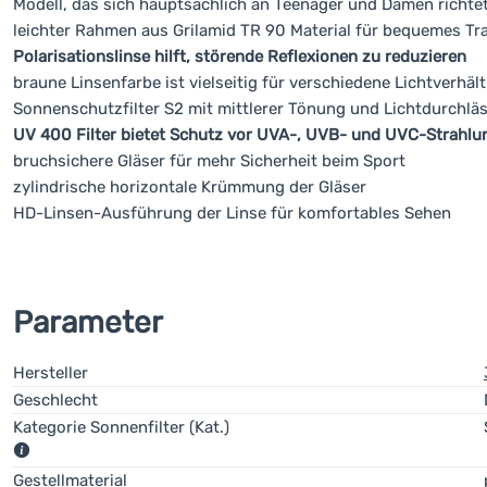
Modell, das sich hauptsächlich an Teenager und Damen richte
leichter Rahmen aus Grilamid TR 90 Material für bequemes Tr
Polarisationslinse hilft, störende Reflexionen zu reduzieren
braune Linsenfarbe ist vielseitig für verschiedene Lichtverhäl
Sonnenschutzfilter S2 mit mittlerer Tönung und Lichtdurchlä
UV 400 Filter bietet Schutz vor UVA-, UVB- und UVC-Strahlu
bruchsichere Gläser für mehr Sicherheit beim Sport
zylindrische horizontale Krümmung der Gläser
HD-Linsen-Ausführung der Linse für komfortables Sehen
Parameter
Hersteller
Geschlecht
Kategorie Sonnenfilter (Kat.)
Das Spektrum bedeutet, dass es sich um photochrome Brillen 
Gestellmaterial