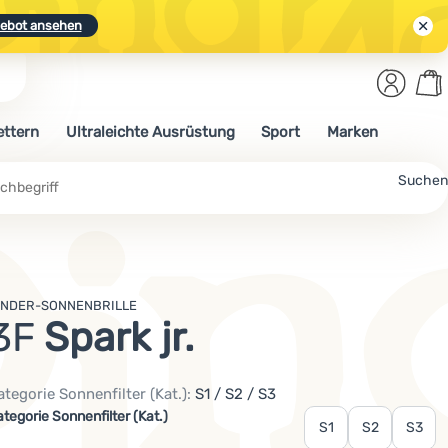
ebot ansehen
Benut
Wa
N.
Entdecken
Anmelden
War
ettern
Ultraleichte Ausrüstung
Sport
Marken
ebot ansehen
che
Suchen
INDER-SONNENBRILLE
3F
Spark jr.
ategorie Sonnenfilter (Kat.):
S1 / S2 / S3
ariante wählen
ategorie Sonnenfilter (Kat.)
S1
S2
S3