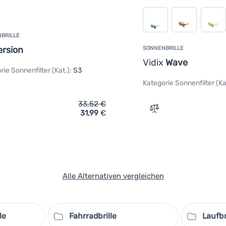
BRILLE
ersion
SONNENBRILLE
Vidix
Wave
rie Sonnenfilter (Kat.):
S3
Kategorie Sonnenfilter (Ka
33,52
€
31,99
€
rgleichen
Vergleichen
Alle Alternativen vergleichen
le
Fahrradbrille
Laufbr