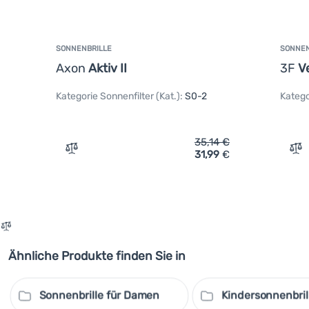
SONNENBRILLE
SONNEN
Axon
Aktiv II
3F
V
Kategorie Sonnenfilter (Kat.):
S0-2
Katego
35,14
€
31,99
€
Vergleichen
Ve
Ähnliche Produkte finden Sie in
Sonnenbrille für Damen
Kindersonnenbril