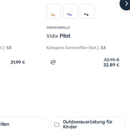
w
SONNENBRILLE
Vidix
Pilot
t.):
S3
Kategorie Sonnenfilter (Kat.):
S3
32,95
€
31,99
€
32,89
€
Vergleichen
Outdoorausrüstung für
illen
Kinder