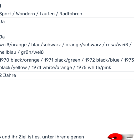
1
Sport / Wandern / Laufen / Radfahren
Ja
 (Wasser, Schnee, Glas, nasser Asphalt) und schärft und erhöht 
Ja
weiß/orange / blau/schwarz / orange/schwarz / rosa/weiß /
hellblau / grün/weiß
1970 black/orange / 1971 black/green / 1972 black/blue / 1973
black/yellow / 1974 white/orange / 1975 white/pink
2 Jahre
6
und ihr Ziel ist es, unter ihrer eigenen