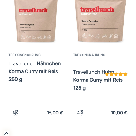
€
€
Günstigste
Kochen
az
g
g
Teuerste
az
Klettern
Leichteste
Ultraleichte
Ausrüstung
Höchster Rabatt
Sport
Bestseller
TREKKINGNAHRUNG
TREKKINGNAHRUNG
Kundenbewer
Marken
Travellunch
Hähnchen
Wie wir Produkte einstufen
Korma Curry mit Reis
Travellunch
Huhn
Club
250 g
Korma Curry mit Reis
eXtra
125 g
Beratung
Kontakte
16,00
€
10,00
€
Zum Vergleich 'Trekkingnahrung Travellunch Hähnchen K
Zum Vergleich 'Trekkingna
Über
uns