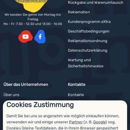
bestellungen@4camping.at
Rückgabe und Warenumtausch
Reklamation
Wir beraten Sie gerne von Montag bis
Freitag
Kundenprogramm eXtra
Mo - Fr: 7:30 - 12:30 und 13:00 - 16:00
Geschäftsbedingungen
Reklamationsordnung
YouTube
Facebook
Datenschutzerklärung
Wartung und
Sicherheitshinweise
Über das Unternehmen
Kontakte
Über uns
Kontakte
Cookies Zustimmung
Impressum
Angebote für Firmen und Vereine
4camping4nature
Newsletter
Damit Sie bei uns so angenehm wie möglich einkaufen können,
verwenden wir und einige unserer
Partner
(z. B.
Google
) sog.
Unsere Tester
Cookies (kleine Textdateien, die in Ihrem Browser gespeichert