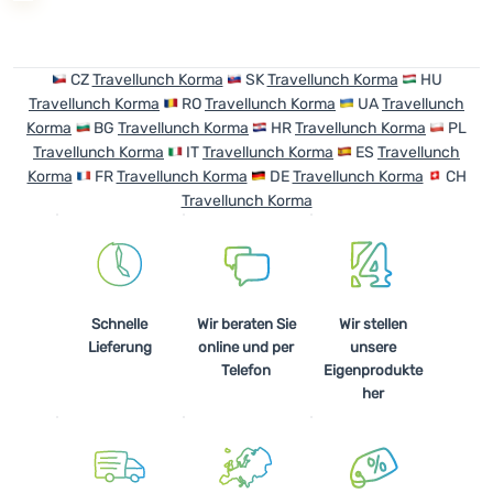
Anmelden /
Registrieren
CZ
Travellunch Korma
SK
Travellunch Korma
HU
Travellunch Korma
RO
Travellunch Korma
UA
Travellunch
Korma
BG
Travellunch Korma
HR
Travellunch Korma
PL
Travellunch Korma
IT
Travellunch Korma
ES
Travellunch
Korma
FR
Travellunch Korma
DE
Travellunch Korma
CH
Travellunch Korma
Schnelle
Wir beraten Sie
Wir stellen
Lieferung
online und per
unsere
Telefon
Eigenprodukte
her