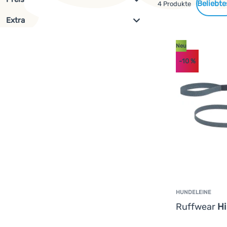
Gefundene
4 Produkte
Extra
Filterung anzeigen
Produkte
€
€
Neu
(
1
)
az
Neu
-10
%
HUNDELEINE
Ruffwear
Hi