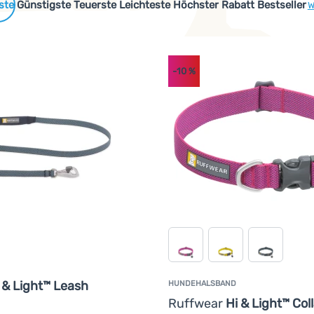
 Produkte
Günstigste
Teuerste
Leichteste
Höchster Rabatt
Bestseller
W
-10
%
 & Light™ Leash
HUNDEHALSBAND
Ruffwear
Hi & Light™ Coll