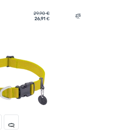
29,90
€
26,91
€
ich 'Hundeleine Ruffwear Hi & Light™ Leash' hinzufügen
Zum Vergleich 'Hundehalsb