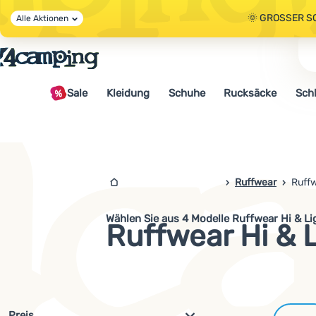
🌞 GROSSER S
Alle Aktionen
🤫 - 10 % AUF 
Sale
Kleidung
Schuhe
Rucksäcke
Sch
🌞 GROSSER S
4camping.at
Ruffwear
Ruffw
Wählen Sie aus 4 Modelle Ruffwear Hi & Li
Ruffwear Hi & 
Filterung nach Parametern und 
Preis