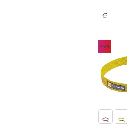
Zum Vergle
-10
%