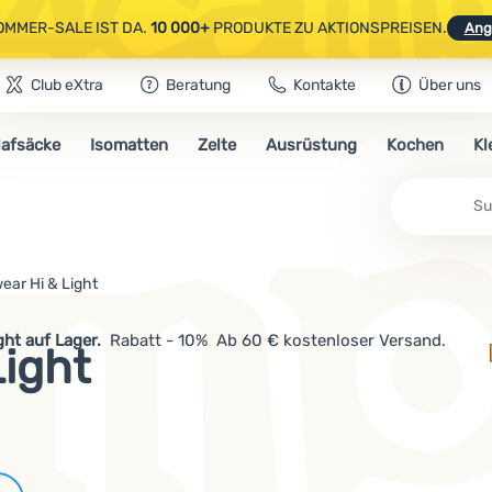
OMMER-SALE IST DA.
10 000+
PRODUKTE ZU AKTIONSPREISEN.
Ang
Club eXtra
Beratung
Kontakte
Über uns
AUSGEWÄHLTE CAMPING- & WANDERAUSRÜSTUNG.
CODE
OUT10
NUTZE
lafsäcke
Isomatten
Zelte
Ausrüstung
Kochen
Kl
OMMER-SALE IST DA.
10 000+
PRODUKTE ZU AKTIONSPREISEN.
Ang
Su
ear Hi & Light
ght auf Lager.
Rabatt - 10% Ab 60 € kostenloser Versand.
Light
Marken