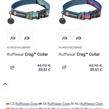
Anmelden /
Registrieren
HUNDEHALSBAND
HUNDEHALSBAND
Ruffwear
Crag™ Collar
Ruffwear
Crag™ Collar
43,90
€
43,90
€
39,51
€
39,51
€
Zum Vergleich 'Hundehalsband Ruffwear Crag™ Collar' h
Zum Vergleich 'Hundehals
CZ
Ruffwear Crag
SK
Ruffwear Crag
HU
Ruffwear Crag