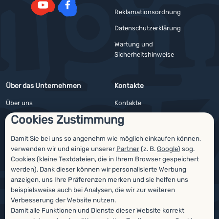
Reklamationsordnung
YouTube
Facebook
Datenschutzerklärung
Wartung und
Sicherheitshinweise
Über das Unternehmen
Kontakte
Über uns
Kontakte
Cookies Zustimmung
Impressum
Angebote für Firmen und Vereine
4camping4nature
Newsletter
Damit Sie bei uns so angenehm wie möglich einkaufen können,
verwenden wir und einige unserer
Partner
(z. B.
Google
) sog.
Unsere Tester
Cookies (kleine Textdateien, die in Ihrem Browser gespeichert
werden). Dank dieser können wir personalisierte Werbung
anzeigen, uns Ihre Präferenzen merken und sie helfen uns
beispielsweise auch bei Analysen, die wir zur weiteren
Auszeichnungen
Verbesserung der Website nutzen.
Damit alle Funktionen und Dienste dieser Website korrekt