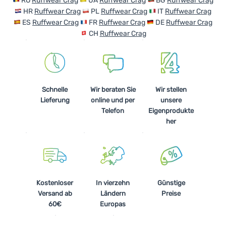
RO
Ruffwear Crag
UA
Ruffwear Crag
BG
Ruffwear Crag
HR
Ruffwear Crag
PL
Ruffwear Crag
IT
Ruffwear Crag
ES
Ruffwear Crag
FR
Ruffwear Crag
DE
Ruffwear Crag
CH
Ruffwear Crag
Schnelle
Wir beraten Sie
Wir stellen
Lieferung
online und per
unsere
Telefon
Eigenprodukte
her
Kostenloser
In vierzehn
Günstige
Versand ab
Ländern
Preise
60€
Europas