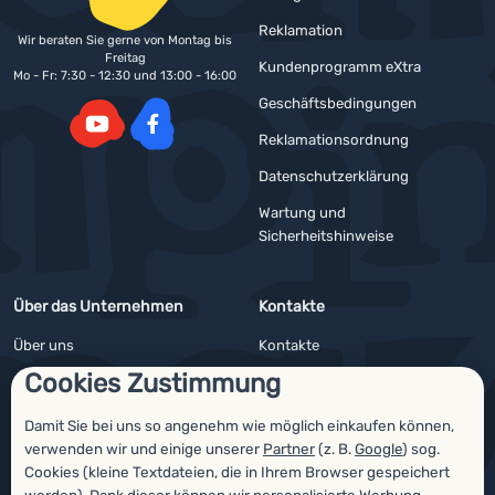
Reklamation
Wir beraten Sie gerne von Montag bis
Freitag
Kundenprogramm eXtra
Mo - Fr: 7:30 - 12:30 und 13:00 - 16:00
Geschäftsbedingungen
Reklamationsordnung
YouTube
Facebook
Datenschutzerklärung
Wartung und
Sicherheitshinweise
Über das Unternehmen
Kontakte
Über uns
Kontakte
Cookies Zustimmung
Impressum
Angebote für Firmen und Vereine
4camping4nature
Newsletter
Damit Sie bei uns so angenehm wie möglich einkaufen können,
verwenden wir und einige unserer
Partner
(z. B.
Google
) sog.
Unsere Tester
Cookies (kleine Textdateien, die in Ihrem Browser gespeichert