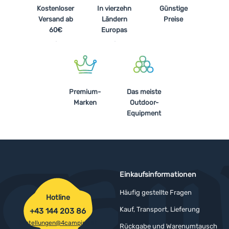
Kostenloser
In vierzehn
Günstige
Versand ab
Ländern
Preise
60€
Europas
Premium-
Das meiste
Marken
Outdoor-
Equipment
Einkaufsinformationen
Häufig gestellte Fragen
Hotline
Kauf, Transport, Lieferung
+43 144 203 86
bestellungen@4camping.at
Rückgabe und Warenumtausch