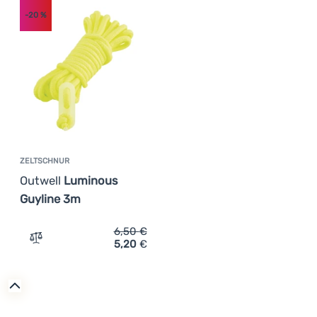
Anmelden /
-20
%
Registrieren
ZELTSCHNUR
Outwell
Luminous
Guyline 3m
6,50
€
5,20
€
Zum Vergleich 'Zeltschnur Outwell Luminous Guyline 3m