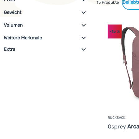
Gefundene
15 Produkte
Gewicht
Filterung anzeigen
Produkte
€
€
az
Volumen
-15
%
g
g
az
Weitere Merkmale
l
l
Laptop-Tasche
(
8
)
Extra
az
Ausverkauf
(
2
)
code: OUT10
(
1
)
RUCKSACK
Osprey
Arca