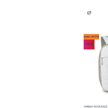
Zum Vergle
code: OUT10
-15
%
URBAN-RUCKSACK