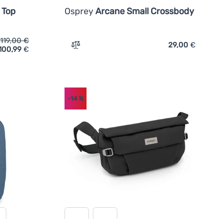
 Top
Osprey
Arcane Small Crossbody
119,00
€
29,00
€
100,99
€
n
sack Osprey Arcane Earth Roll Top' hinzufügen
Zum Vergleich 'Umhängetasche Osprey Ar
-14
%