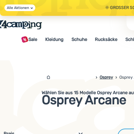
🌞 GROSSER S
Alle Aktionen
🤫 - 10 % AUF 
Sale
Kleidung
Schuhe
Rucksäcke
Sch
🌞 GROSSER S
4camping.at
Osprey
Osprey
Wählen Sie aus 15 Modelle Osprey Arcane a
Osprey Arcane
Filterung nach Parametern und 
Preis