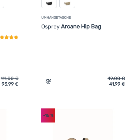
UMHÄNGETASCHE
undenbewertung
Osprey
Arcane Hip Bag
111,00
€
49,00
€
93,99
€
41,99
€
Osprey Arcane Small Day' hinzufügen
Zum Vergleich 'Umhängetasche Osprey Ar
-15
%