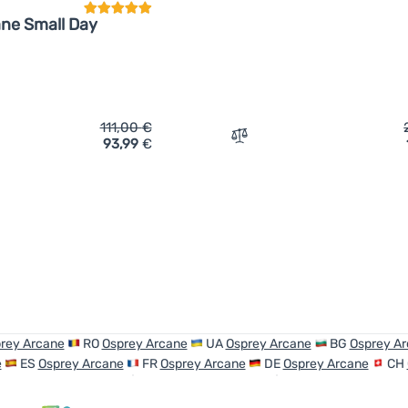
ne Small Day
111,00
€
93,99
€
ich 'Rucksack Osprey Arcane Small Day' hinzufügen
Zum Vergleich 'Wasserdich
rey Arcane
RO
Osprey Arcane
UA
Osprey Arcane
BG
Osprey A
e
ES
Osprey Arcane
FR
Osprey Arcane
DE
Osprey Arcane
CH