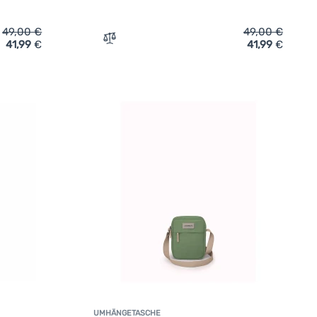
49,00
€
49,00
€
41,99
€
41,99
€
sche Osprey Arcane Hip Bag' hinzufügen
Zum Vergleich 'Hüfttasche Osprey Arcane
UMHÄNGETASCHE