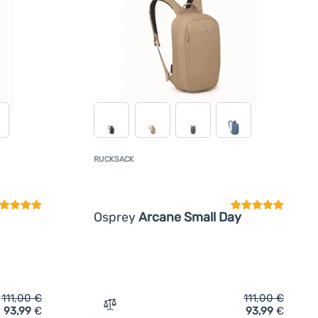
RUCKSACK
undenbewertung
Kundenbewertun
Osprey
Arcane Small Day
111,00
€
111,00
€
93,99
€
93,99
€
Osprey Arcane Small Day' hinzufügen
Zum Vergleich 'Rucksack Osprey Arcane S