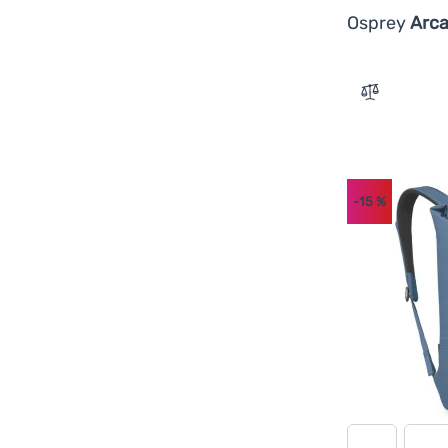
Osprey
Arca
Zum Vergle
-15
%