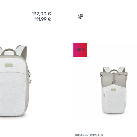
132,00
€
111,99
€
ich 'Rucksack Osprey Arcane Extra Large Day' hinzufügen
Zum Vergleich 'Umhängeta
-15
%
URBAN-RUCKSACK