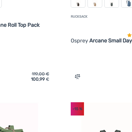
RUCKSACK
K
ne Roll Top Pack
Osprey
Arcane Small Day
119,00
€
100,99
€
ich 'Urban-Rucksack Osprey Arcane Roll Top Pack' hinzufügen
Zum Vergleich 'Rucksack 
-15
%