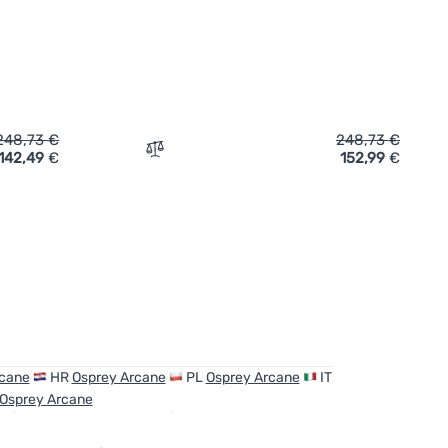
248,73
€
248,73
€
142,49
€
152,99
€
ter Rolltop-Rucksack Osprey Arcane Roll Top Wp 25' hinzufüge
Zum Vergleich 'Wasserdichter Rolltop-Ru
rcane
HR
Osprey Arcane
PL
Osprey Arcane
IT
Osprey Arcane