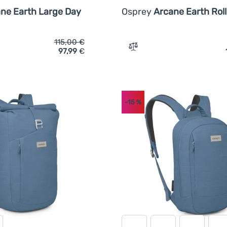
ne Earth Large Day
Osprey
Arcane Earth Roll
115,00
€
97,99
€
ich 'Urban-Rucksack Osprey Arcane Earth Large Day' hinzufüge
Zum Vergleich 'Urban-Ruck
-15
%