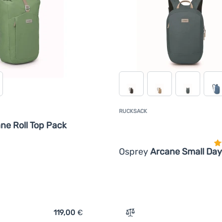
RUCKSACK
K
ne Roll Top Pack
Osprey
Arcane Small Day
119,00
€
ich 'Urban-Rucksack Osprey Arcane Roll Top Pack' hinzufügen
Zum Vergleich 'Rucksack 