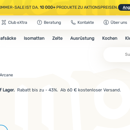
OMMER-SALE IST DA.
10 000+
PRODUKTE ZU AKTIONSPREISEN.
Ang
Club eXtra
Beratung
Kontakte
Über uns
AUSGEWÄHLTE CAMPING- & WANDERAUSRÜSTUNG.
CODE
OUT10
NUTZE
lafsäcke
Isomatten
Zelte
Ausrüstung
Kochen
Kl
OMMER-SALE IST DA.
10 000+
PRODUKTE ZU AKTIONSPREISEN.
Ang
Su
 Arcane
uf Lager.
Rabatt bis zu - 43%. Ab 60 € kostenloser Versand.
Marken