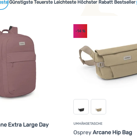
 Produkte
Günstigste
Teuerste
Leichteste
Höchster Rabatt
Bestseller
-14
%
ne Extra Large Day
UMHÄNGETASCHE
Osprey
Arcane Hip Bag