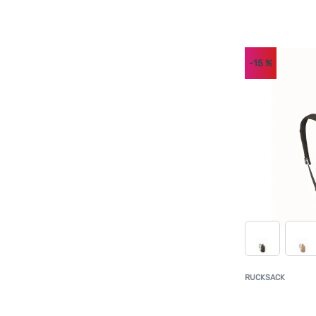
-15
%
RUCKSACK