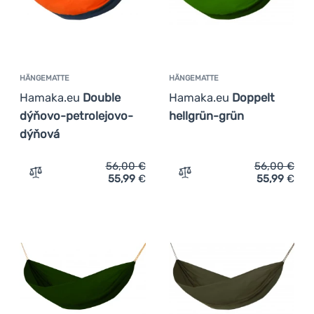
HÄNGEMATTE
HÄNGEMATTE
Hamaka.eu
Double
Hamaka.eu
Doppelt
dýňovo-petrolejovo-
hellgrün-grün
dýňová
56,00
€
56,00
€
55,99
€
55,99
€
Zum Vergleich 'Hängematte Hamaka.eu Double dýňovo-p
Zum Vergleich 'Hängematt