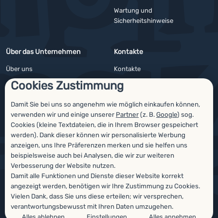
Wartung und
Sicherheitshinweise
Über das Unternehmen
Kontakte
Über uns
Kontakte
Cookies Zustimmung
Impressum
Angebote für Firmen und Vereine
4camping4nature
Newsletter
Damit Sie bei uns so angenehm wie möglich einkaufen können,
verwenden wir und einige unserer
Partner
(z. B.
Google
) sog.
Unsere Tester
Cookies (kleine Textdateien, die in Ihrem Browser gespeichert
werden). Dank dieser können wir personalisierte Werbung
anzeigen, uns Ihre Präferenzen merken und sie helfen uns
beispielsweise auch bei Analysen, die wir zur weiteren
Auszeichnungen
Verbesserung der Website nutzen.
Damit alle Funktionen und Dienste dieser Website korrekt
angezeigt werden, benötigen wir Ihre Zustimmung zu Cookies.
Vielen Dank, dass Sie uns diese erteilen; wir versprechen,
verantwortungsbewusst mit Ihren Daten umzugehen.
Alles ablehnen
Einstellungen
Alles annehmen