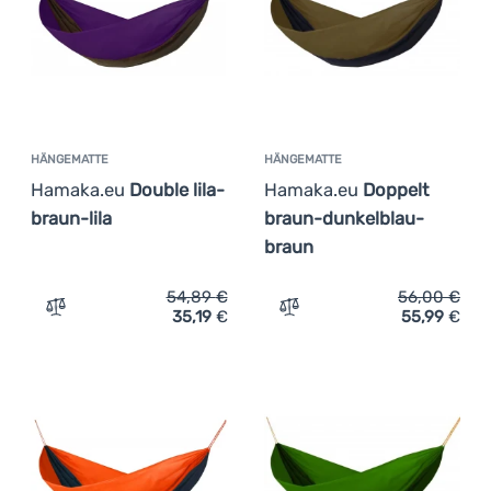
Anmelden /
Registrieren
HÄNGEMATTE
HÄNGEMATTE
Hamaka.eu
Double lila-
Hamaka.eu
Doppelt
braun-lila
braun-dunkelblau-
braun
54,89
€
56,00
€
35,19
€
55,99
€
Zum Vergleich 'Hängematte Hamaka.eu Double lila-braun-
Zum Vergleich 'Hängematt