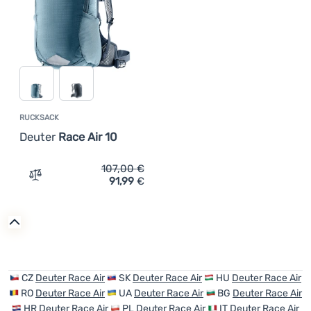
Anmelden /
Registrieren
RUCKSACK
Deuter
Race Air 10
107,00
€
91,99
€
Zum Vergleich 'Rucksack Deuter Race Air 10' hinzufügen
CZ
Deuter Race Air
SK
Deuter Race Air
HU
Deuter Race Air
RO
Deuter Race Air
UA
Deuter Race Air
BG
Deuter Race Air
HR
Deuter Race Air
PL
Deuter Race Air
IT
Deuter Race Air