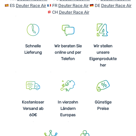
ES
Deuter Race Air
FR
Deuter Race Air
DE
Deuter Race Air
CH
Deuter Race Air
Schnelle
Wir beraten Sie
Wir stellen
Lieferung
online und per
unsere
Telefon
Eigenprodukte
her
Kostenloser
In vierzehn
Günstige
Versand ab
Ländern
Preise
60€
Europas