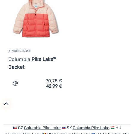
Anmelden /
Registrieren
KINDERJACKE
Columbia
Pike Lake™
Jacket
90,78
€
42,99
€
Zum Vergleich 'Kinderjacke Columbia Pike Lake™ Jacket'
CZ
Columbia Pike Lake
SK
Columbia Pike Lake
HU