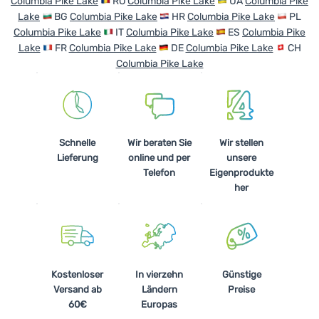
Columbia Pike Lake
RO
Columbia Pike Lake
UA
Columbia Pike
Lake
BG
Columbia Pike Lake
HR
Columbia Pike Lake
PL
Columbia Pike Lake
IT
Columbia Pike Lake
ES
Columbia Pike
Lake
FR
Columbia Pike Lake
DE
Columbia Pike Lake
CH
Columbia Pike Lake
Schnelle
Wir beraten Sie
Wir stellen
Lieferung
online und per
unsere
Telefon
Eigenprodukte
her
Kostenloser
In vierzehn
Günstige
Versand ab
Ländern
Preise
60€
Europas