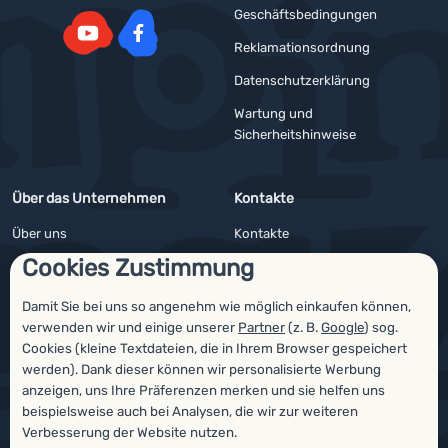
Geschäftsbedingungen
Reklamationsordnung
YouTube
Facebook
Datenschutzerklärung
Wartung und
Sicherheitshinweise
Über das Unternehmen
Kontakte
Über uns
Kontakte
Cookies Zustimmung
Impressum
Angebote für Firmen und Vereine
4camping4nature
Newsletter
Damit Sie bei uns so angenehm wie möglich einkaufen können,
verwenden wir und einige unserer
Partner
(z. B.
Google
) sog.
Unsere Tester
Cookies (kleine Textdateien, die in Ihrem Browser gespeichert
werden). Dank dieser können wir personalisierte Werbung
anzeigen, uns Ihre Präferenzen merken und sie helfen uns
beispielsweise auch bei Analysen, die wir zur weiteren
Auszeichnungen
Verbesserung der Website nutzen.