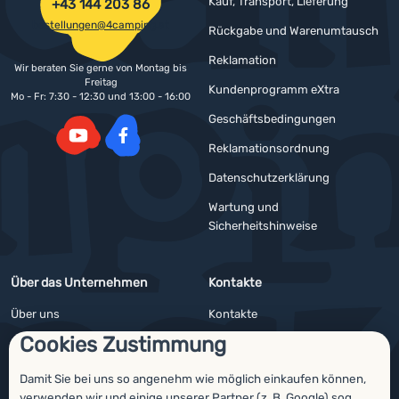
Kauf, Transport, Lieferung
+43 144 203 86
bestellungen@4camping.at
Rückgabe und Warenumtausch
Reklamation
Wir beraten Sie gerne von Montag bis
Freitag
Kundenprogramm eXtra
Mo - Fr: 7:30 - 12:30 und 13:00 - 16:00
Geschäftsbedingungen
Reklamationsordnung
YouTube
Facebook
Datenschutzerklärung
Wartung und
Sicherheitshinweise
Über das Unternehmen
Kontakte
Über uns
Kontakte
Cookies Zustimmung
Impressum
Angebote für Firmen und Vereine
4camping4nature
Newsletter
Damit Sie bei uns so angenehm wie möglich einkaufen können,
verwenden wir und einige unserer
Partner
(z. B.
Google
) sog.