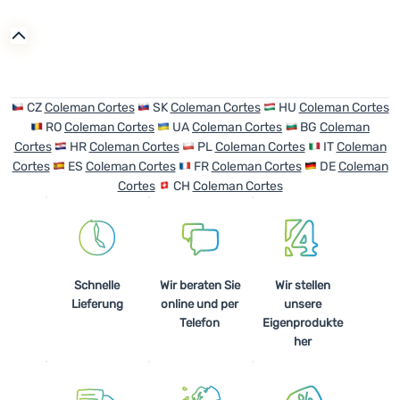
Anmelden /
Registrieren
CZ
Coleman Cortes
SK
Coleman Cortes
HU
Coleman Cortes
RO
Coleman Cortes
UA
Coleman Cortes
BG
Coleman
Cortes
HR
Coleman Cortes
PL
Coleman Cortes
IT
Coleman
Cortes
ES
Coleman Cortes
FR
Coleman Cortes
DE
Coleman
Cortes
CH
Coleman Cortes
Schnelle
Wir beraten Sie
Wir stellen
Lieferung
online und per
unsere
Telefon
Eigenprodukte
her