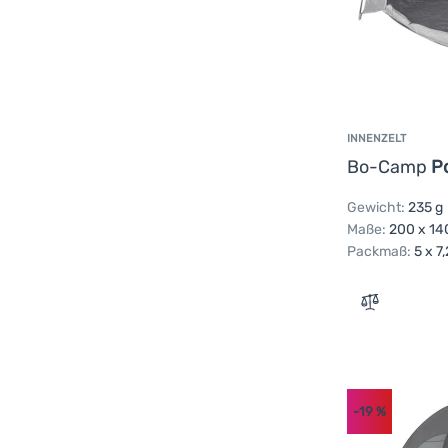
INNENZELT
Bo-Camp
P
Gewicht:
235 g
Maße:
200 x 14
Packmaß:
5 x 7
Zum Vergle
-19
%