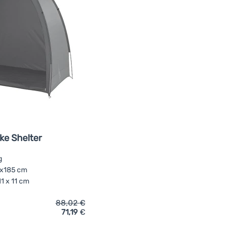
ke Shelter
g
 x185 cm
11 x 11 cm
88,02
€
71,19
€
ich 'Mehrzweckzelt Bo-Camp Bike Shelter' hinzufügen