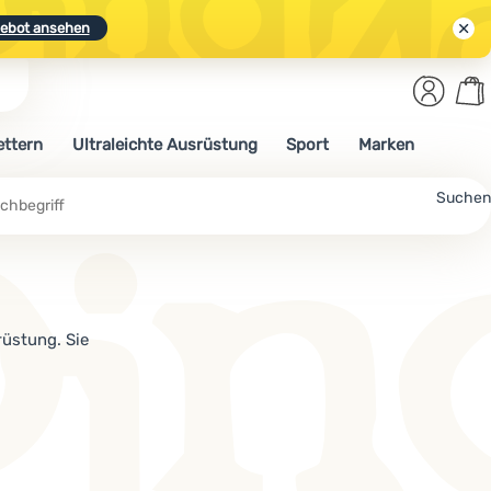
ebot ansehen
Benut
Wa
N.
Entdecken
Anmelden
War
ettern
Ultraleichte Ausrüstung
Sport
Marken
ebot ansehen
che
Suchen
üstung. Sie