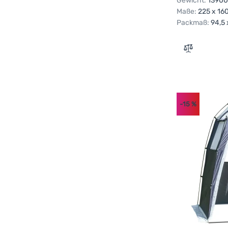
Gewicht:
13900
Maße:
225 x 16
Packmaß:
94,5 
Zum Vergle
-15
%