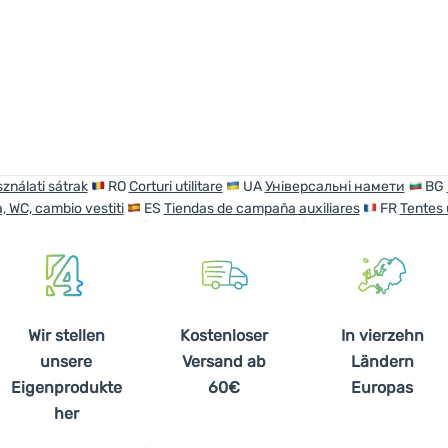
ználati sátrak
RO
Corturi utilitare
UA
Універсальні намети
BG
, WC, cambio vestiti
ES
Tiendas de campaña auxiliares
FR
Tentes u
Wir stellen
Kostenloser
In vierzehn
unsere
Versand ab
Ländern
Eigenprodukte
60€
Europas
her