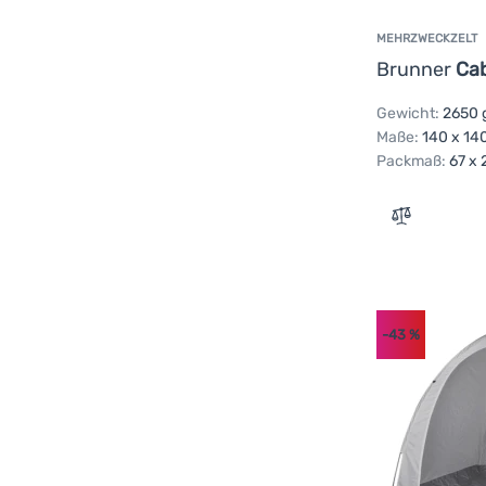
MEHRZWECKZELT
Brunner
Cab
Gewicht:
2650 
Maße:
140 x 14
Packmaß:
67 x 
Zum Vergle
-43
%