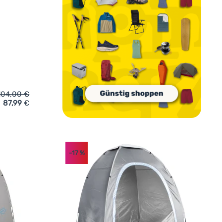
104,00
€
87,99
€
elt Brunner Sanity' hinzufügen
-17
%