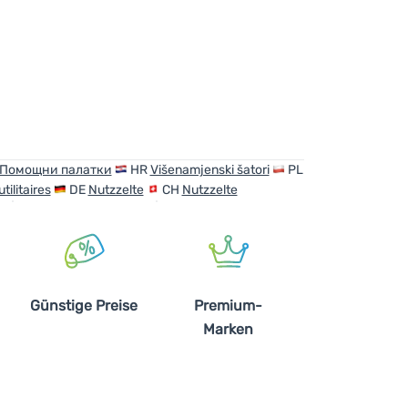
Помощни палатки
HR
Višenamjenski šatori
PL
tilitaires
DE
Nutzzelte
CH
Nutzzelte
Günstige Preise
Premium-
Marken