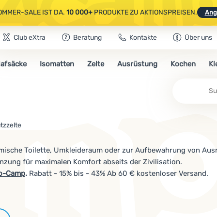
OMMER-SALE IST DA.
10 000+
PRODUKTE ZU AKTIONSPREISEN.
Ang
Club eXtra
Beratung
Kontakte
Über uns
AUSGEWÄHLTE CAMPING- & WANDERAUSRÜSTUNG.
CODE
OUT10
NUTZE
lafsäcke
Isomatten
Zelte
Ausrüstung
Kochen
Kl
OMMER-SALE IST DA.
10 000+
PRODUKTE ZU AKTIONSPREISEN.
Ang
Su
tzzelte
emische Toilette, Umkleideraum oder zur Aufbewahrung von Ausr
änzung für maximalen Komfort abseits der Zivilisation.
o-Camp
.
Rabatt - 15% bis - 43% Ab 60 € kostenloser Versand.
Marken