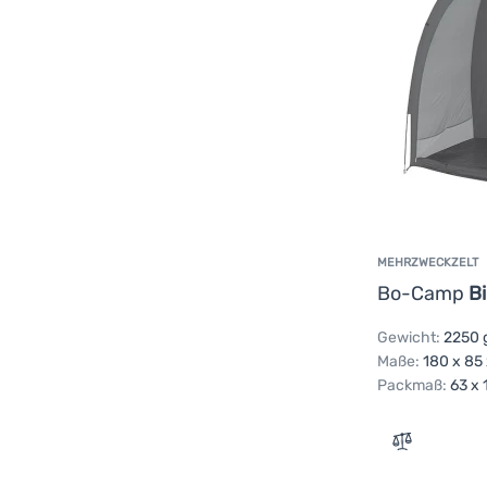
MEHRZWECKZELT
Bo-Camp
Bi
Gewicht:
2250 
Maße:
180 x 85
Packmaß:
63 x 
Zum Vergle