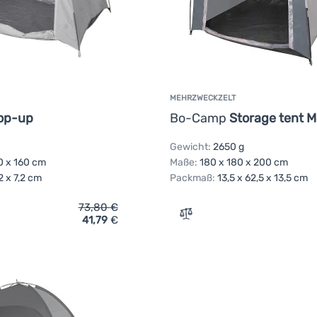
MEHRZWECKZELT
op-up
Bo-Camp
Storage tent 
Gewicht:
2650 g
0 x 160 cm
Maße:
180 x 180 x 200 cm
,2 x 7,2 cm
Packmaß:
13,5 x 62,5 x 13,5 cm
73,80
€
41,79
€
ich 'Innenzelt Bo-Camp Pop-up' hinzufügen
Zum Vergleich 'Mehrzweck