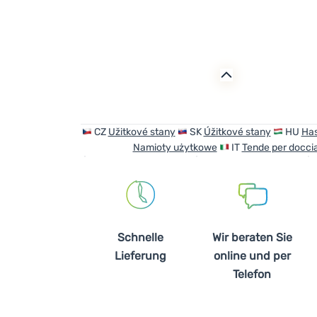
CZ
Užitkové stany
SK
Úžitkové stany
HU
Has
Namioty użytkowe
IT
Tende per doccia
Schnelle
Wir beraten Sie
Lieferung
online und per
Telefon