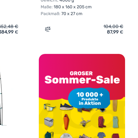
Gewicht:
4000 g
Maße:
180 x 160 x 205 cm
Packmaß:
70 x 27 cm
452,48
€
104,00
€
384,99
€
87,99
€
elt Brunner Dinery' hinzufügen
Zum Vergleich 'Mehrzweckzelt Brunner Ca