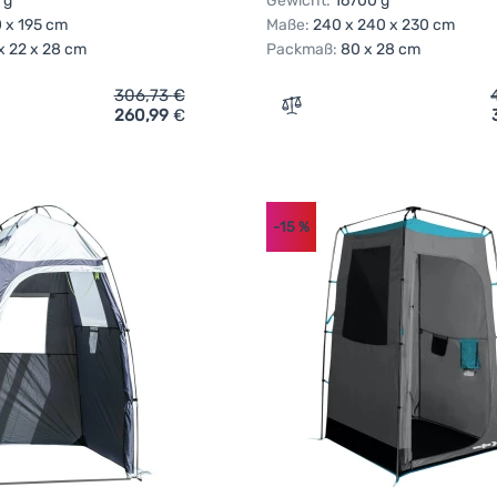
 g
Gewicht:
16700 g
0 x 195 cm
Maße:
240 x 240 x 230 cm
x 22 x 28 cm
Packmaß:
80 x 28 cm
306,73
€
260,99
€
ich 'Mehrzweckzelt Brunner Storage Plus' hinzufügen
Zum Vergleich 'Mehrzweckz
-15
%