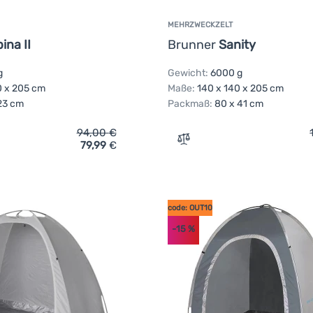
MEHRZWECKZELT
ina II
Brunner
Sanity
g
Gewicht:
6000 g
0 x 205 cm
Maße:
140 x 140 x 205 cm
23 cm
Packmaß:
80 x 41 cm
94,00
€
79,99
€
ich 'Mehrzweckzelt Brunner Cabina II' hinzufügen
Zum Vergleich 'Mehrzweckz
code: OUT10
-15
%