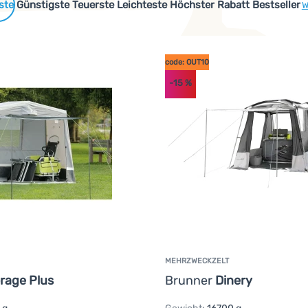
 Produkte
Günstigste
Teuerste
Leichteste
Höchster Rabatt
Bestseller
W
code: OUT10
-15
%
MEHRZWECKZELT
rage Plus
Brunner
Dinery