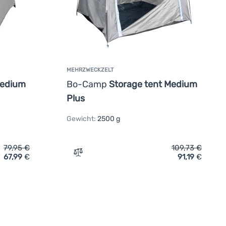
MEHRZWECKZELT
Medium
Bo-Camp
Storage tent Medium
Plus
Gewicht:
2500 g
79,95
€
109,73
€
67,99
€
91,19
€
zelt Bo-Camp Storage tent Medium' hinzufügen
Zum Vergleich 'Mehrzweckzelt Bo-Camp S