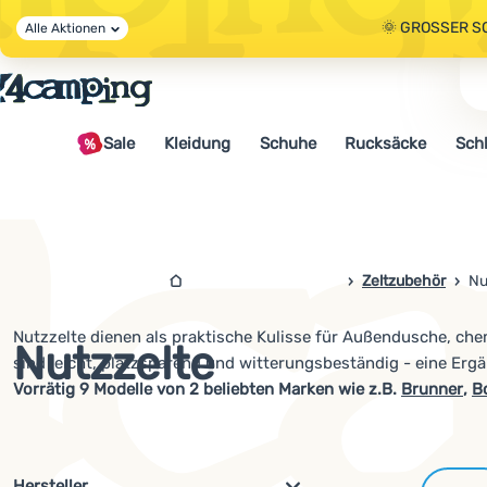
🌞 GROSSER S
Alle Aktionen
🤫 - 10 % AUF 
Sale
Kleidung
Schuhe
Rucksäcke
Sch
🌞 GROSSER S
4camping.at
Zeltzubehör
Nu
Nutzzelte dienen als praktische Kulisse für Außendusche, ch
Nutzzelte
sind leicht, platzsparend und witterungsbeständig - eine Erg
Vorrätig
9
Modelle von 2 beliebten Marken wie
z.B.
Brunner
,
B
Filterung nach Parametern und 
Hersteller