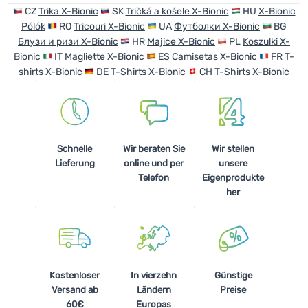
CZ
Trika X-Bionic
SK
Tričká a košele X-Bionic
HU
X-Bionic
Anmelden /
Pólók
RO
Tricouri X-Bionic
UA
Футболки X-Bionic
BG
Registrieren
Блузи и ризи X-Bionic
HR
Majice X-Bionic
PL
Koszulki X-
Bionic
IT
Magliette X-Bionic
ES
Camisetas X-Bionic
FR
T-
shirts X-Bionic
DE
T-Shirts X-Bionic
CH
T-Shirts X-Bionic
Schnelle
Wir beraten Sie
Wir stellen
Lieferung
online und per
unsere
Telefon
Eigenprodukte
her
Kostenloser
In vierzehn
Günstige
Versand ab
Ländern
Preise
60€
Europas