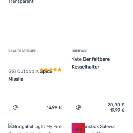
GEWÜRZSTREUER
DREIFUSS
Kundenbewertung
Yate
Der faltbare
Kesselhalter
GSI Outdoors
Spice
Missile
20,00
€
13,99
€
19,99
€
Zum Vergleich 'Gewürzstreuer GSI Outdoors Spice Missil
Zum Vergleich 'Dreifuß Yat
-14
%