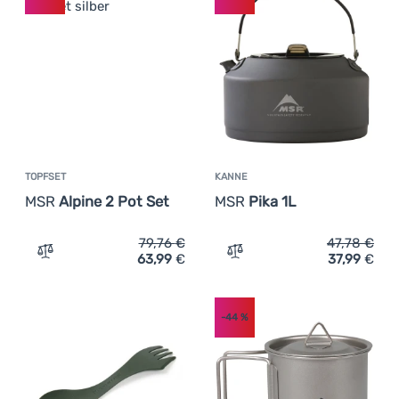
TOPFSET
KANNE
MSR
Alpine 2 Pot Set
MSR
Pika 1L
79,76
€
47,78
€
63,99
€
37,99
€
Zum Vergleich 'Topfset MSR Alpine 2 Pot Set' hinzufüge
Zum Vergleich 'Kanne MSR 
-44
%