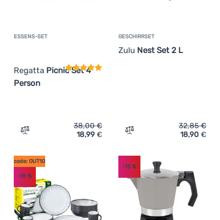
ESSENS-SET
GESCHIRRSET
Kundenbewertung
Zulu
Nest Set 2 L
Regatta
Picnic Set 4
Person
38,00
€
32,85
€
18,99
€
18,90
€
Zum Vergleich 'Essens-Set Regatta Picnic Set 4 Person'
Zum Vergleich 'Geschirrset
code: OUT10
-13
%
-15
%