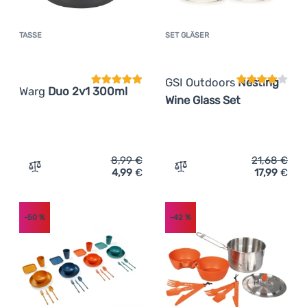
(
3
)
Yate
TASSE
SET GLÄSER
(
4
)
Kundenbewertung
Kundenbewer
YY VERTICAL
(
11
)
Zulu
GSI Outdoors
Nesting
Warg
Duo 2v1 300ml
Wine Glass Set
8,99
€
21,68
€
4,99
€
17,99
€
Zum Vergleich 'Tasse Warg Duo 2v1 300ml' hinzufügen
Zum Vergleich 'Set Gläser
-50
%
-42
%