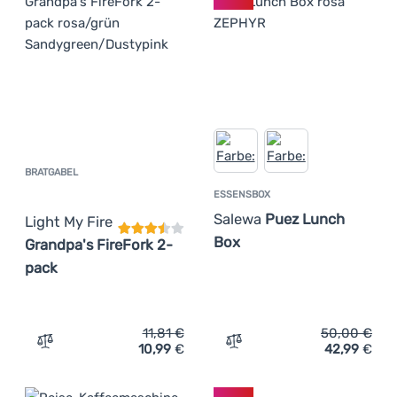
BRATGABEL
Kundenbewertung
ESSENSBOX
Salewa
Puez Lunch
Light My Fire
Box
Grandpa's FireFork 2-
pack
11,81
€
50,00
€
10,99
€
42,99
€
Zum Vergleich 'Bratgabel Light My Fire Grandpa's FireFo
Zum Vergleich 'Essensbox