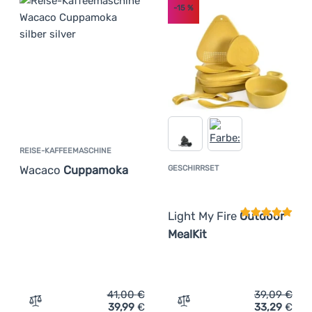
-15
%
REISE-KAFFEEMASCHINE
Wacaco
Cuppamoka
GESCHIRRSET
Kundenbewer
Light My Fire
Outdoor
MealKit
41,00
€
39,09
€
39,99
€
33,29
€
Zum Vergleich 'Reise-Kaffeemaschine Wacaco Cuppamok
Zum Vergleich 'Geschirrse