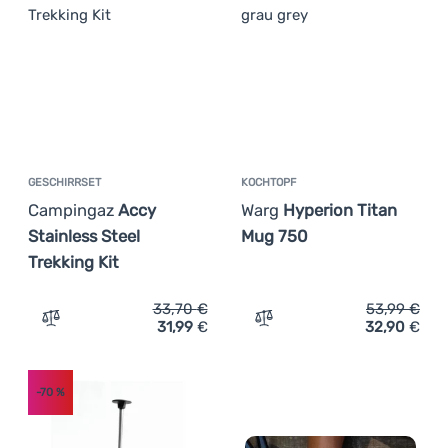
GESCHIRRSET
KOCHTOPF
Campingaz
Accy
Warg
Hyperion Titan
Stainless Steel
Mug 750
Trekking Kit
33,70
€
53,99
€
31,99
€
32,90
€
Zum Vergleich 'Geschirrset Campingaz Accy Stainless Ste
Zum Vergleich 'Kochtopf 
-70
%