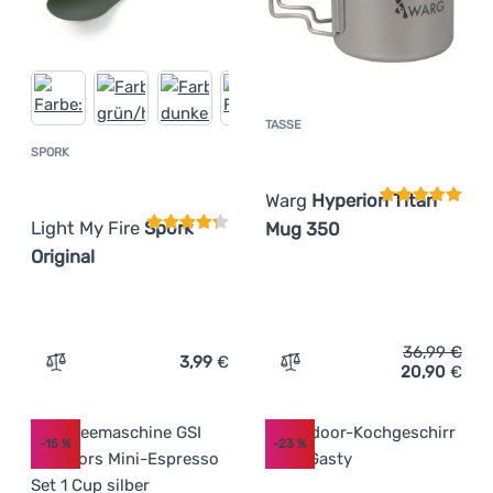
TASSE
Kundenbewer
SPORK
Kundenbewertung
Warg
Hyperion Titan
Light My Fire
Spork
Mug 350
Original
36,99
€
3,99
€
20,90
€
Zum Vergleich 'Spork Light My Fire Spork Original' hinz
Zum Vergleich 'Tasse War
-15
%
-23
%