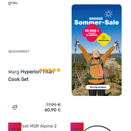
GESCHIRRSET
Kundenbewertung
Warg
Hyperion Titan
Cook Set
77,99
€
60,90
€
Zum Vergleich 'Geschirrset Warg Hyperion Titan Cook Se
-20
%
-20
%