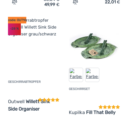
22,01
€
49,99
€
Zum Vergleich 'Besteck Light My Fire Spork´n Straw Kit 
Zum Vergleich 'Besteck G
code: OUT10
-28
%
GESCHIRRABTROPFER
Kundenbewertung
GESCHIRRSET
Kundenbewer
Outwell
Willett Sink
Side Organiser
Kupilka
Fill That Belly