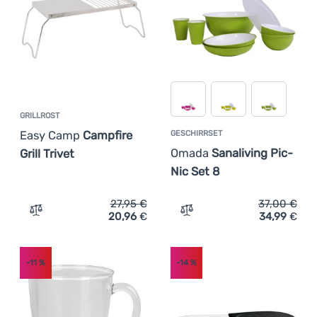
GRILLROST
Easy Camp
Campfire
GESCHIRRSET
Omada
Sanaliving Pic-
Grill Trivet
Nic Set 8
27,95
€
37,00
€
20,96
€
34,99
€
Zum Vergleich 'Grillrost Easy Camp Campfire Grill Trivet
Zum Vergleich 'Geschirrse
-11
%
-14
%