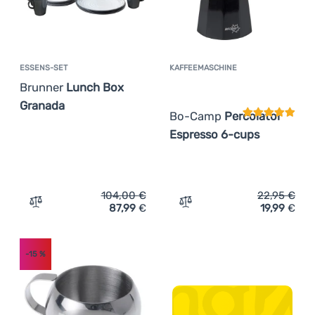
ESSENS-SET
KAFFEEMASCHINE
Kundenbewer
Brunner
Lunch Box
Granada
Bo-Camp
Percolator
Espresso 6-cups
104,00
€
22,95
€
87,99
€
19,99
€
Zum Vergleich 'Essens-Set Brunner Lunch Box Granada'
Zum Vergleich 'Kaffeemas
-15
%