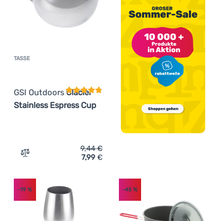
TASSE
Kundenbewertung
GSI Outdoors
Glacier
Stainless Espress Cup
9,44
€
7,99
€
Zum Vergleich 'Tasse GSI Outdoors Glacier Stainless Esp
-19
%
-45
%