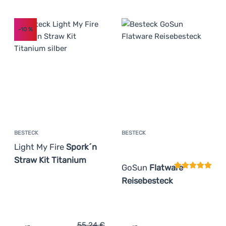
-10
%
BESTECK
BESTECK
Kundenbewer
Light My Fire
Spork´n
Straw Kit Titanium
GoSun
Flatware
Reisebesteck
55,24
€