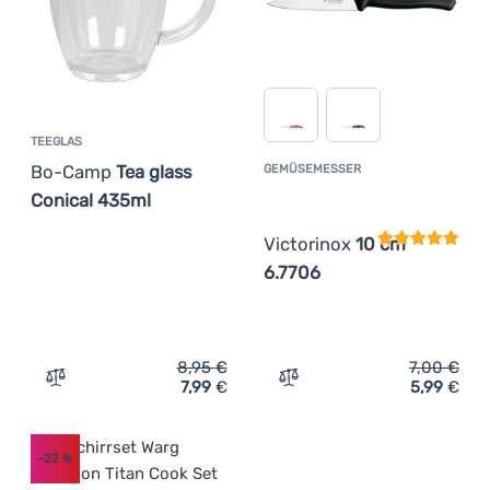
TEEGLAS
Bo-Camp
Tea glass
GEMÜSEMESSER
Kundenbewer
Conical 435ml
Victorinox
10 cm
6.7706
8,95
€
7,00
€
7,99
€
5,99
€
Zum Vergleich 'Teeglas Bo-Camp Tea glass Conical 435m
Zum Vergleich 'Gemüsemes
-22
%