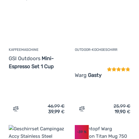
KAFFEEMASCHINE
OUTDOOR-KOCHGESCHIRR
Kundenbewer
GSI Outdoors
Mini-
Espresso Set 1 Cup
Warg
Gasty
46,99
€
25,99
€
39,99
€
19,90
€
Zum Vergleich 'Kaffeemaschine GSI Outdoors Mini-Espre
Zum Vergleich 'Outdoor-K
-39
%