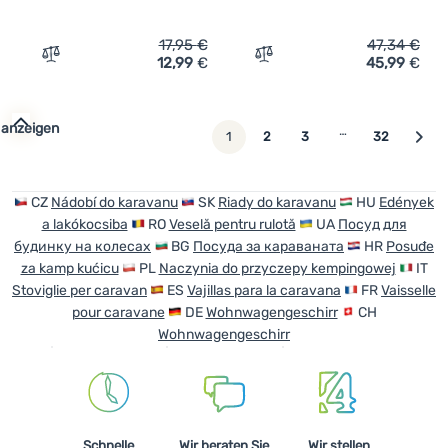
17,95
€
47,34
€
12,99
€
45,99
€
Zum Vergleich 'Geschirrabtropfer Outwell Willett Sink Si
Zum Vergleich 'Geschirrset
 anzeigen
…
weiter
1
2
3
32
CZ
Nádobí do karavanu
SK
Riady do karavanu
HU
Edények
a lakókocsiba
RO
Veselă pentru rulotă
UA
Посуд для
будинку на колесах
BG
Посуда за караваната
HR
Posuđe
za kamp kućicu
PL
Naczynia do przyczepy kempingowej
IT
Stoviglie per caravan
ES
Vajillas para la caravana
FR
Vaisselle
pour caravane
DE
Wohnwagengeschirr
CH
Wohnwagengeschirr
Schnelle
Wir beraten Sie
Wir stellen