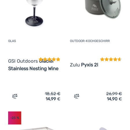
GLAS
OUTDOOR-KOCHGESCHIRR
Kundenbewertung
Kundenbewer
GSI Outdoors
Glacier
Zulu
Pyxis 2l
Stainless Nesting Wine
18,52
€
26,99
€
14,99
€
14,90
€
Zum Vergleich 'Glas GSI Outdoors Glacier Stainless Nest
Zum Vergleich 'Outdoor-Ko
-25
%