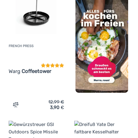
FRENCH PRESS
Kundenbewertung
Warg
Coffeetower
12,99
€
3,90
€
Zum Vergleich 'French Press Warg Coffeetower' hinzufü