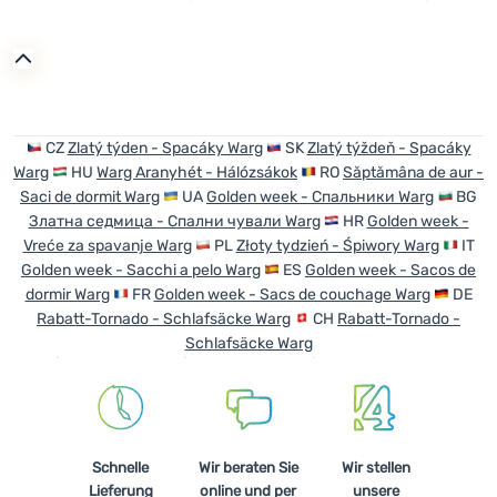
Anmelden /
Registrieren
CZ
Zlatý týden - Spacáky Warg
SK
Zlatý týždeň - Spacáky
Warg
HU
Warg Aranyhét - Hálózsákok
RO
Săptămâna de aur -
Saci de dormit Warg
UA
Golden week - Спальники Warg
BG
Златна седмица - Спални чували Warg
HR
Golden week -
Vreće za spavanje Warg
PL
Złoty tydzień - Śpiwory Warg
IT
Golden week - Sacchi a pelo Warg
ES
Golden week - Sacos de
dormir Warg
FR
Golden week - Sacs de couchage Warg
DE
Rabatt-Tornado - Schlafsäcke Warg
CH
Rabatt-Tornado -
Schlafsäcke Warg
Schnelle
Wir beraten Sie
Wir stellen
Lieferung
online und per
unsere