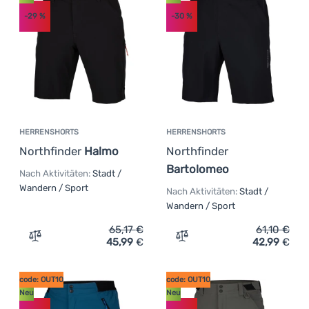
-29
%
-30
%
HERRENSHORTS
HERRENSHORTS
Northfinder
Halmo
Northfinder
Bartolomeo
Nach Aktivitäten:
Stadt /
Wandern / Sport
Nach Aktivitäten:
Stadt /
Wandern / Sport
65,17
€
61,10
€
45,99
€
42,99
€
Zum Vergleich 'Herrenshorts Northfinder Halmo' hinzuf
Zum Vergleich 'Herrensho
code: OUT10
code: OUT10
Neu
Neu