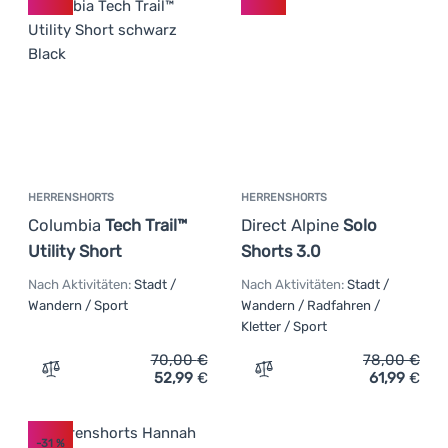
HERRENSHORTS
HERRENSHORTS
Columbia
Tech Trail™
Direct Alpine
Solo
Utility Short
Shorts 3.0
Nach Aktivitäten:
Stadt /
Nach Aktivitäten:
Stadt /
Wandern / Sport
Wandern / Radfahren /
Kletter / Sport
70,00
€
78,00
€
52,99
€
61,99
€
Zum Vergleich 'Herrenshorts Columbia Tech Trail™ Utilit
Zum Vergleich 'Herrenshor
-31
%