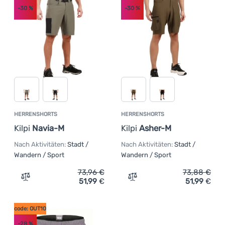
-30
%
-30
%
HERRENSHORTS
HERRENSHORTS
Kilpi
Navia-M
Kilpi
Asher-M
Nach Aktivitäten:
Stadt /
Nach Aktivitäten:
Stadt /
Wandern / Sport
Wandern / Sport
73,96
€
73,88
€
51,99
€
51,99
€
Zum Vergleich 'Herrenshorts Kilpi Navia-M' hinzufügen
Zum Vergleich 'Herrenshor
code: OUT10
-28
%