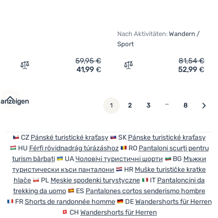
Nach Aktivitäten:
Wandern /
Sport
59,95
€
81,54
€
41,99
€
52,99
€
Zum Vergleich 'Herrenshorts Hannah Binders Shorts' hi
Zum Vergleich 'Herrensho
 anzeigen
…
weiter
1
2
3
8
CZ
Pánské turistické kraťasy
SK
Pánske turistické kraťasy
HU
Férfi rövidnadrág túrázáshoz
RO
Pantaloni scurți pentru
turism bărbați
UA
Чоловічі туристичні шорти
BG
Мъжки
туристически къси панталони
HR
Muške turističke kratke
hlače
PL
Męskie spodenki turystyczne
IT
Pantaloncini da
trekking da uomo
ES
Pantalones cortos senderismo hombre
FR
Shorts de randonnée homme
DE
Wandershorts für Herren
CH
Wandershorts für Herren