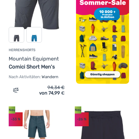
HERRENSHORTS
Mountain Equipment
Comici Short Men's
Nach Aktivitäten:
Wandern
94,34
€
von 74,99
€
Zum Vergleich 'Herrenshorts Mountain Equipment Comici
Neu
Neu
-33
%
-26
%