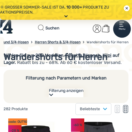
🌞 GROSSER SOMMER-SALE IST DA.
10 000+
PRODUKTE ZU
AKTIONSPREISEN.
Alle Aktionen
Startseite
Benutzerber
Warenkor
🤫 - 10 % AUF AUSGEWÄHLTE CAMPING- & WANDERAUSRÜSTUNG.
Suchen
Menu
Anmelden
Warenkorb
CODE
OUT10
NUTZEN.
Sale
ts und 3/4-Hosen
Herren Shorts & 3/4-Hosen
Wandershorts für Herren
4camping.at
🌞 GROSSER SOMMER-SALE IST DA.
10 000+
PRODUKTE ZU
AKTIONSPREISEN.
Wandershorts für Herren
Wählen Sie aus
282
Modellen.
Regatta
,
Hannah
,
Kilpi
auf
Kleidung
Lager.
Rabatt bis zu - 68%. Ab 60 € kostenloser Versand.
Schuhe
Filterung nach Parametern und Marken
Rucksäcke
Filterung anzeigen
Schlafsäcke
Wie anzeigen
Isomatten
Gefundene Produkte
282 Produkte
Beliebteste
eine Kolonne
Hersteller
Zelte
eine K
zw
Produkte
zwei Kolonnen
(
31
)
code: OUT10
Regatta
Größe
-60
%
Ausrüstung
-28
%
(
20
)
Hannah