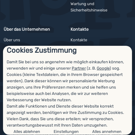
Wartung und
Sicherheitshinweise
Über das Unternehmen
Kontakte
Über uns
Kontakte
Cookies Zustimmung
Impressum
Angebote für Firmen und Vereine
4camping4nature
Newsletter
Damit Sie bei uns so angenehm wie möglich einkaufen können,
verwenden wir und einige unserer
Partner
(z. B.
Google
) sog.
Unsere Tester
Cookies (kleine Textdateien, die in Ihrem Browser gespeichert
werden). Dank dieser können wir personalisierte Werbung
anzeigen, uns Ihre Präferenzen merken und sie helfen uns
beispielsweise auch bei Analysen, die wir zur weiteren
Auszeichnungen
Verbesserung der Website nutzen.
Damit alle Funktionen und Dienste dieser Website korrekt
angezeigt werden, benötigen wir Ihre Zustimmung zu Cookies.
Vielen Dank, dass Sie uns diese erteilen; wir versprechen,
verantwortungsbewusst mit Ihren Daten umzugehen.
Alles ablehnen
Einstellungen
Alles annehmen
© 2026 ForCamping s.r.o.
laufend
Shopio
Cookies-Einstellungen