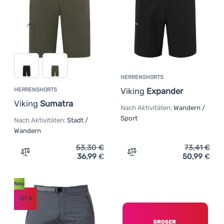
HERRENSHORTS
Viking
Expander
HERRENSHORTS
Viking
Sumatra
Nach Aktivitäten:
Wandern /
Sport
Nach Aktivitäten:
Stadt /
Wandern
53,30
€
73,41
€
36,99
€
50,99
€
Zum Vergleich 'Herrenshorts Viking Sumatra' hinzufüge
Zum Vergleich 'Herrenshor
Neu
-21
%