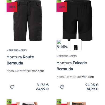
-20
%
-20
%
HERRENSHORTS
Montura
Route
HERRENSHORTS
Montura
Falcade
Bermuda
Bermuda
Nach Aktivitäten:
Wandern
Nach Aktivitäten:
Wandern
81,72
€
94,05
€
64,99
€
74,99
€
Zum Vergleich 'Herrenshorts Montura Route Bermuda' h
Zum Vergleich 'Herrensho
Neu
Neu