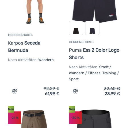
HERRENSHORTS
Karpos
Seceda
HERRENSHORTS
Puma
Ess 2 Color Logo
Bermuda
Shorts
Nach Aktivitäten:
Wandern
Nach Aktivitäten:
Stadt /
Wandern / Fitness, Training /
Sport
92,29
€
32,60
€
61,99
€
23,99
€
Zum Vergleich 'Herrenshorts Karpos Seceda Bermuda' h
Zum Vergleich 'Herrensho
Neu
Neu
-21
%
-30
%