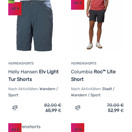
-24
%
-20
%
HERRENSHORTS
HERRENSHORTS
Helly Hansen
Elv Light
Columbia
Roc™ Lite
Tur Shorts
Short
Nach Aktivitäten:
Wandern /
Nach Aktivitäten:
Stadt /
Sport
Wandern / Sport
82,00
€
70,00
€
65,99
€
52,99
€
Zum Vergleich 'Herrenshorts Helly Hansen Elv Light Tur 
Zum Vergleich 'Herrenshor
-24
%
-21
%