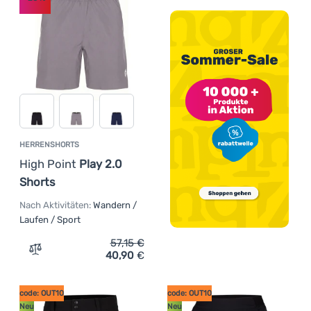
HERRENSHORTS
High Point
Play 2.0
Shorts
Nach Aktivitäten:
Wandern /
Laufen / Sport
57,15
€
40,90
€
Zum Vergleich 'Herrenshorts High Point Play 2.0 Shorts
code: OUT10
code: OUT10
Neu
Neu