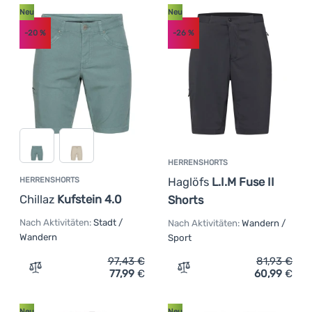
(
3
)
Viking
Neu
Neu
-20
%
-26
%
HERRENSHORTS
Haglöfs
L.I.M Fuse II
HERRENSHORTS
Chillaz
Kufstein 4.0
Shorts
Nach Aktivitäten:
Stadt /
Nach Aktivitäten:
Wandern /
Wandern
Sport
97,43
€
81,93
€
77,99
€
60,99
€
Zum Vergleich 'Herrenshorts Chillaz Kufstein 4.0' hinzu
Zum Vergleich 'Herrenshor
Neu
Neu