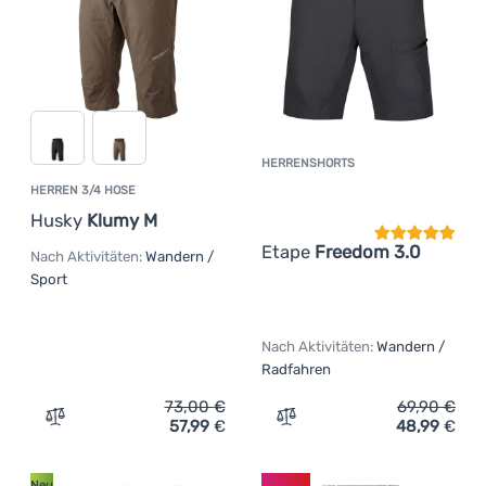
HERRENSHORTS
Kundenbewer
HERREN 3/4 HOSE
Husky
Klumy M
Etape
Freedom 3.0
Nach Aktivitäten:
Wandern /
Sport
Nach Aktivitäten:
Wandern /
Radfahren
73,00
€
69,90
€
57,99
€
48,99
€
Zum Vergleich 'Herren 3/4 Hose Husky Klumy M' hinzuf
Zum Vergleich 'Herrensho
Neu