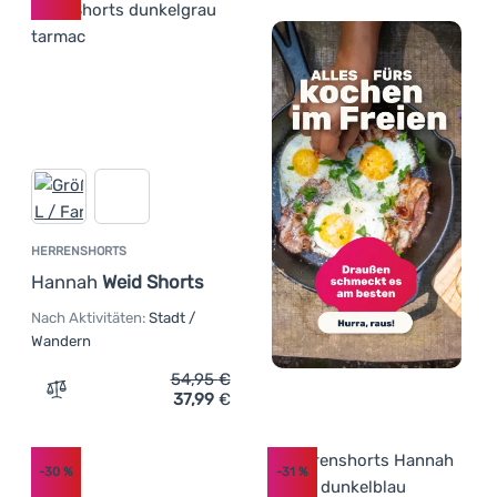
HERRENSHORTS
Hannah
Weid Shorts
Nach Aktivitäten:
Stadt /
Wandern
54,95
€
37,99
€
Zum Vergleich 'Herrenshorts Hannah Weid Shorts' hinzu
-30
%
-31
%