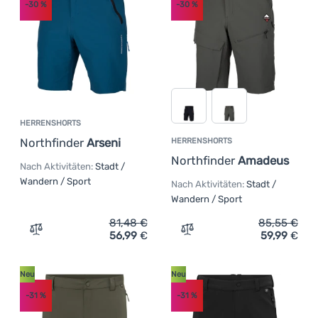
-30
%
-30
%
HERRENSHORTS
Northfinder
Arseni
HERRENSHORTS
Northfinder
Amadeus
Nach Aktivitäten:
Stadt /
Wandern / Sport
Nach Aktivitäten:
Stadt /
Wandern / Sport
81,48
€
85,55
€
56,99
€
59,99
€
Zum Vergleich 'Herrenshorts Northfinder Arseni' hinzuf
Zum Vergleich 'Herrensho
Neu
Neu
-31
%
-31
%