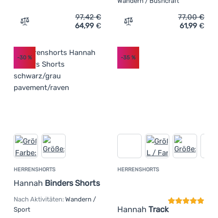
Wandern / Bushcraft
97,42
€
77,00
€
64,99
€
61,99
€
Zum Vergleich 'Herrenshorts Karpos Roccia Bermuda' h
Zum Vergleich 'Herrensho
-30
%
-35
%
HERRENSHORTS
HERRENSHORTS
Kundenbewer
Hannah
Binders Shorts
Nach Aktivitäten:
Wandern /
Hannah
Track
Sport