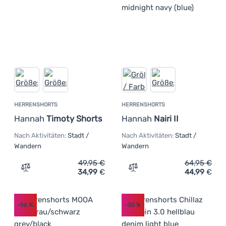
HERRENSHORTS
HERRENSHORTS
Hannah
Timoty Shorts
Hannah
Nairi II
Nach Aktivitäten:
Stadt /
Nach Aktivitäten:
Stadt /
Wandern
Wandern
49,95
€
64,95
€
34,99
€
44,99
€
Zum Vergleich 'Herrenshorts Hannah Timoty Shorts' hin
Zum Vergleich 'Herrenshor
-56
%
-30
%