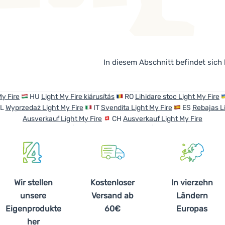
In diesem Abschnitt befindet sich
y Fire
HU
Light My Fire kiárusítás
RO
Lihidare stoc Light My Fire
PL
Wyprzedaż Light My Fire
IT
Svendita Light My Fire
ES
Rebajas Li
Ausverkauf Light My Fire
CH
Ausverkauf Light My Fire
Wir stellen
Kostenloser
In vierzehn
unsere
Versand ab
Ländern
Eigenprodukte
60€
Europas
her