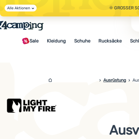
🌞 GROSSER S
Alle Aktionen
🤫 - 10 % AUF 
Sale
Kleidung
Schuhe
Rucksäcke
Sch
🌞 GROSSER S
4camping.at
Ausrüstung
Aus
Ausv