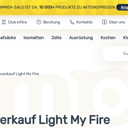
OMMER-SALE IST DA.
10 000+
PRODUKTE ZU AKTIONSPREISEN.
Ang
Club eXtra
Beratung
Kontakte
Über uns
AUSGEWÄHLTE CAMPING- & WANDERAUSRÜSTUNG.
CODE
OUT10
NUTZE
lafsäcke
Isomatten
Zelte
Ausrüstung
Kochen
Kl
OMMER-SALE IST DA.
10 000+
PRODUKTE ZU AKTIONSPREISEN.
Ang
Su
verkauf Light My Fire
erkauf Light My Fire