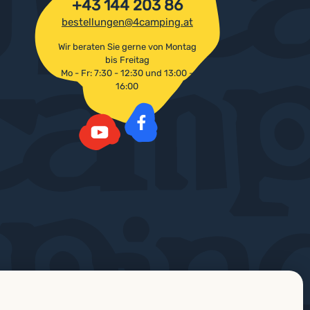
+43 144 203 86
bestellungen@4camping.at
Wir beraten Sie gerne von Montag
bis Freitag
Mo - Fr: 7:30 - 12:30 und 13:00 -
16:00
Facebook
YouTube