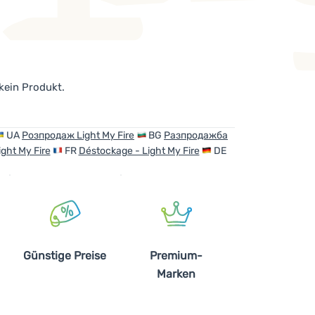
 kein Produkt.
UA
Розпродаж Light My Fire
BG
Разпродажба
ght My Fire
FR
Déstockage - Light My Fire
DE
Günstige Preise
Premium-
Marken