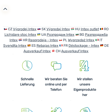
Anmelden /
Registrieren
CZ
Výprodej Intex
SK
Výpredaj Intex
HU
Intex outlet
RO
Lichidare stoc Intex
UA
Розпродаж Intex
BG
Разпродажба
Intex
HR
Rasprodaja - Intex
PL
Wyprzedaż Intex
IT
Svendita Intex
ES
Rebajas Intex
FR
Déstockage - Intex
DE
Ausverkauf Intex
CH
Ausverkauf Intex
Schnelle
Wir beraten Sie
Wir stellen
Lieferung
online und per
unsere
Telefon
Eigenprodukte
her