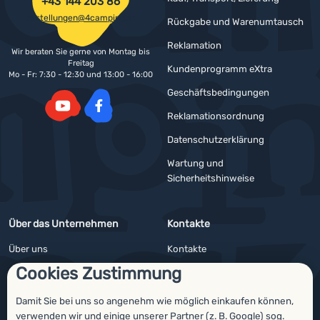
+43 144 203 86
bestellungen@4camping.at
Rückgabe und Warenumtausch
Reklamation
Wir beraten Sie gerne von Montag bis
Freitag
Kundenprogramm eXtra
Mo - Fr: 7:30 - 12:30 und 13:00 - 16:00
Geschäftsbedingungen
Reklamationsordnung
YouTube
Facebook
Datenschutzerklärung
Wartung und
Sicherheitshinweise
Über das Unternehmen
Kontakte
Über uns
Kontakte
Cookies Zustimmung
Impressum
Angebote für Firmen und Vereine
4camping4nature
Newsletter
Damit Sie bei uns so angenehm wie möglich einkaufen können,
verwenden wir und einige unserer
Partner
(z. B.
Google
) sog.
Unsere Tester