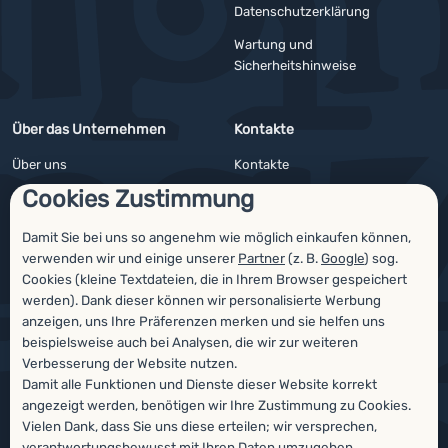
YouTube
Facebook
Datenschutzerklärung
Wartung und
Sicherheitshinweise
Über das Unternehmen
Kontakte
Über uns
Kontakte
Cookies Zustimmung
Impressum
Angebote für Firmen und Vereine
4camping4nature
Newsletter
Damit Sie bei uns so angenehm wie möglich einkaufen können,
verwenden wir und einige unserer
Partner
(z. B.
Google
) sog.
Unsere Tester
Cookies (kleine Textdateien, die in Ihrem Browser gespeichert
werden). Dank dieser können wir personalisierte Werbung
anzeigen, uns Ihre Präferenzen merken und sie helfen uns
beispielsweise auch bei Analysen, die wir zur weiteren
Auszeichnungen
Verbesserung der Website nutzen.
Damit alle Funktionen und Dienste dieser Website korrekt
angezeigt werden, benötigen wir Ihre Zustimmung zu Cookies.
Vielen Dank, dass Sie uns diese erteilen; wir versprechen,
verantwortungsbewusst mit Ihren Daten umzugehen.