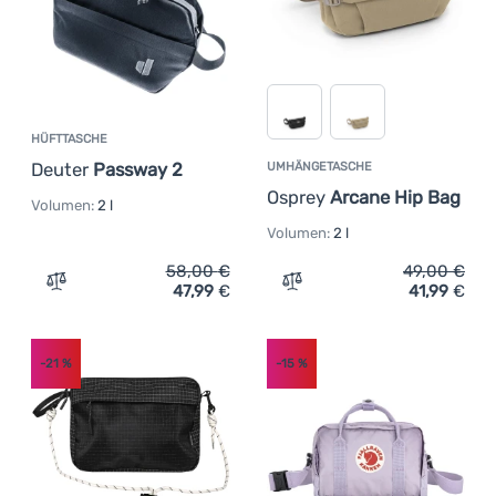
HÜFTTASCHE
Deuter
Passway 2
UMHÄNGETASCHE
Osprey
Arcane Hip Bag
Volumen:
2 l
Volumen:
2 l
58,00
€
49,00
€
47,99
€
41,99
€
Zum Vergleich 'Hüfttasche Deuter Passway 2' hinzufüge
Zum Vergleich 'Umhängeta
-21
%
-15
%