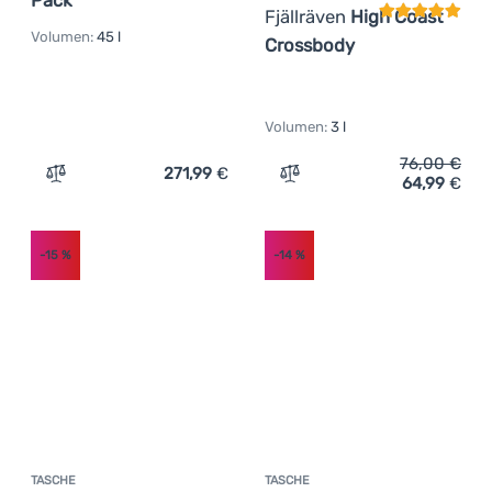
Fjällräven
High Coast
Volumen:
45 l
Crossbody
Volumen:
3 l
76,00
€
271,99
€
64,99
€
Zum Vergleich 'Rucksack Matador SEG45 Travel Pack' hi
Zum Vergleich 'Umhängeta
-15
%
-14
%
TASCHE
TASCHE
Kundenbewertung
Kundenbewer