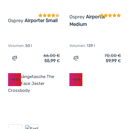
Osprey
Airporter
Osprey
Airporter Small
Medium
Volumen:
50 l
Volumen:
139 l
66,00
€
70,00
€
55,99
€
59,99
€
Zum Vergleich 'Tasche Osprey Airporter Small' hinzufüg
Zum Vergleich 'Tasche Os
-19
%
-16
%