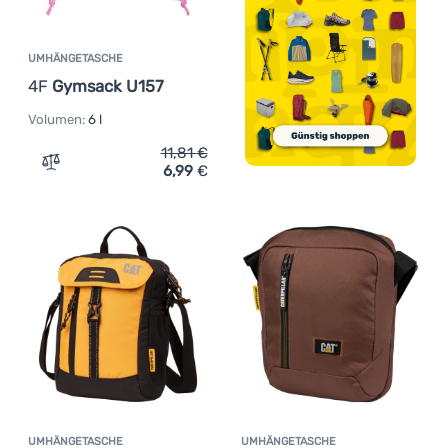
UMHÄNGETASCHE
4F
Gymsack U157
Volumen:
6 l
11,81
€
6,99
€
Zum Vergleich 'Umhängetasche 4F Gymsack U157' hinzu
UMHÄNGETASCHE
UMHÄNGETASCHE