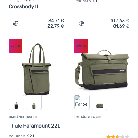
Volumen:
8 l
Crossbody II
34,71
€
102,63
€
22,79
€
81,69
€
Zum Vergleich 'Umhängetasche Craghoppers Kiwi Crossb
Zum Vergleich 'Umhängetas
-25
%
-25
%
UMHÄNGETASCHE
UMHÄNGETASCHE
Kundenbewer
Thule
Paramount 22L
Volumen:
22 l