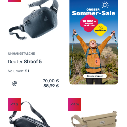
UMHÄNGETASCHE
Deuter
Stroof 5
Volumen:
5 l
70,00
€
58,99
€
Zum Vergleich 'Umhängetasche Deuter Stroof 5' hinzuf
-17
%
-14
%