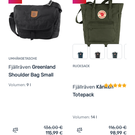
UMHÄNGETASCHE
Fjällräven
Greenland
RUCKSACK
Kundenbewer
Shoulder Bag Small
Volumen:
9 l
Fjällräven
Kånken
Totepack
Volumen:
14 l
136,00
€
116,00
€
115,99
€
98,99
€
Zum Vergleich 'Umhängetasche Fjällräven Greenland Sho
Zum Vergleich 'Rucksack F