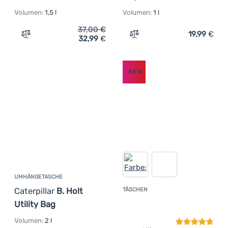
Volumen:
1,5 l
Volumen:
1 l
37,00
€
19,99
€
32,99
€
Zum Vergleich 'Umhängetasche Mammut Xeron Pouch 2'
Zum Vergleich 'Umhängetas
-54
%
UMHÄNGETASCHE
Caterpillar
B. Holt
TÄSCHEN
Kundenbewer
Utility Bag
Volumen:
2 l