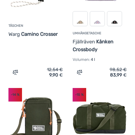
TÄSCHEN
Warg
Camino Crosser
UMHÄNGETASCHE
Fjällräven
Kånken
Crossbody
Volumen:
4 l
12,54
€
98,52
€
9,90
€
83,99
€
Zum Vergleich 'Täschen Warg Camino Crosser' hinzufüg
Zum Vergleich 'Umhängeta
-14
%
-15
%