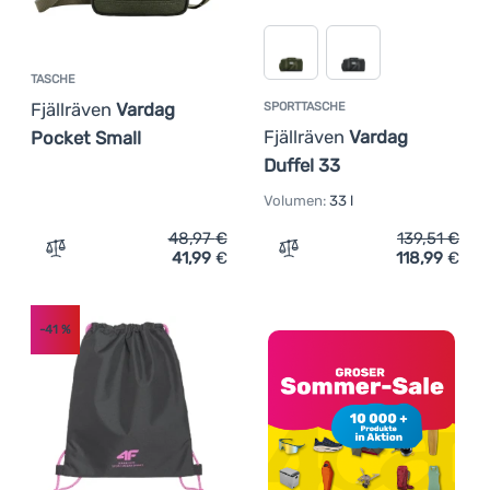
TASCHE
Fjällräven
Vardag
SPORTTASCHE
Fjällräven
Vardag
Pocket Small
Duffel 33
Volumen:
33 l
48,97
€
139,51
€
41,99
€
118,99
€
Zum Vergleich 'Tasche Fjällräven Vardag Pocket Small' 
Zum Vergleich 'Sporttasch
-41
%