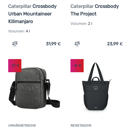
Caterpillar
Crossbody
Caterpillar
Crossbody
Urban Mountaineer
The Project
Kilimanjaro
Volumen:
2 l
Volumen:
4 l
31,99
€
23,99
€
Zum Vergleich 'Umhängetasche Caterpillar Crossbody Ur
Zum Vergleich 'Umhängeta
-37
%
-15
%
UMHÄNGETASCHE
REISETASCHE