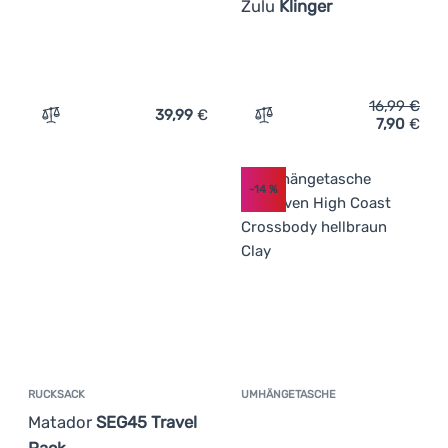
Zulu
Klinger
16,99
€
39,99
€
7,90
€
Zum Vergleich 'Umhängetasche Caterpillar B. Holt Utilit
Zum Vergleich 'Täschen Zu
-14
%
RUCKSACK
UMHÄNGETASCHE
Kundenbewer
Matador
SEG45 Travel
Pack