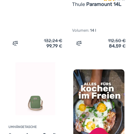
Thule
Paramount 14L
Volumen:
14 l
132,24
€
112,50
€
99,79
€
84,59
€
Zum Vergleich 'Umhängetasche Thule Paramount 22L' h
Zum Vergleich 'Umhängeta
UMHÄNGETASCHE