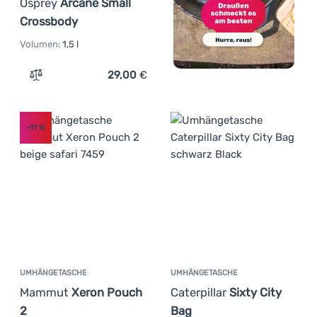
Osprey
Arcane Small
Crossbody
Volumen:
1,5 l
29,00
€
Zum Vergleich 'Umhängetasche Osprey Arcane Small Cr
-11
%
UMHÄNGETASCHE
UMHÄNGETASCHE
Mammut
Xeron Pouch
Caterpillar
Sixty City
2
Bag