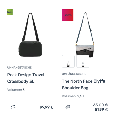
Neu
-20
%
UMHÄNGETASCHE
Peak Design
Travel
UMHÄNGETASCHE
The North Face
Clyffe
Crossbody 3L
Shoulder Bag
Volumen:
3 l
Volumen:
2,5 l
65,00
€
99,99
€
51,99
€
Zum Vergleich 'Umhängetasche Peak Design Travel Cros
Zum Vergleich 'Umhängeta