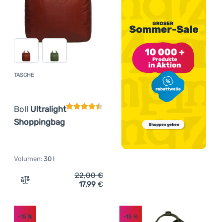
TASCHE
Kundenbewertung
Boll
Ultralight
Shoppingbag
Volumen:
30 l
22,00
€
17,99
€
Zum Vergleich 'Tasche Boll Ultralight Shoppingbag' hin
-15
%
-15
%