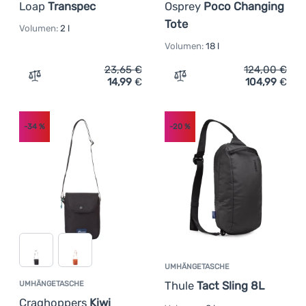
Loap
Transpec
Osprey
Poco Changing
Tote
Volumen:
2 l
Volumen:
18 l
23,65
€
124,00
€
14,99
€
104,99
€
Zum Vergleich 'Umhängetasche Loap Transpec' hinzufü
Zum Vergleich 'Reisetasc
-34
%
-20
%
UMHÄNGETASCHE
Thule
Tact Sling 8L
UMHÄNGETASCHE
Craghoppers
Kiwi