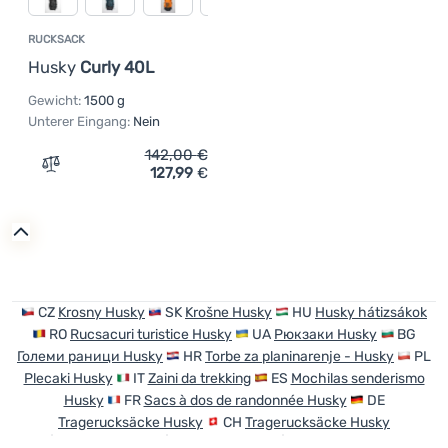
RUCKSACK
Husky
Curly 40L
Gewicht:
1500 g
Unterer Eingang:
Nein
142,00
€
127,99
€
Zum Vergleich 'Rucksack Husky Curly 40L' hinzufügen
CZ
Krosny Husky
SK
Krošne Husky
HU
Husky hátizsákok
RO
Rucsacuri turistice Husky
UA
Рюкзаки Husky
BG
Големи раници Husky
HR
Torbe za planinarenje - Husky
PL
Plecaki Husky
IT
Zaini da trekking
ES
Mochilas senderismo
Husky
FR
Sacs à dos de randonnée Husky
DE
Tragerucksäcke Husky
CH
Tragerucksäcke Husky