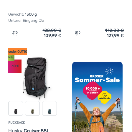
Gewicht:
1300 g
Unterer Eingang:
Ja
122,00
€
142,00
€
109,99
€
127,99
€
Zum Vergleich 'Wanderrucksack Husky Capture 40' hinz
Zum Vergleich 'Rucksack 
code: OUT10
Neu
-10
%
RUCKSACK
Husky
Cruiser 55L