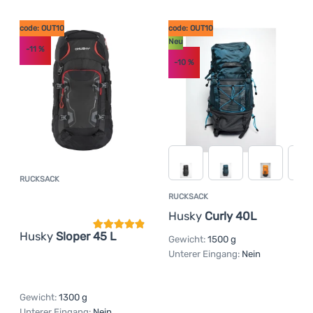
code: OUT10
code: OUT10
Neu
-11
%
-10
%
RUCKSACK
Kundenbewertung
RUCKSACK
Husky
Curly 40L
Husky
Sloper 45 L
Gewicht:
1500 g
Unterer Eingang:
Nein
Gewicht:
1300 g
Unterer Eingang:
Nein