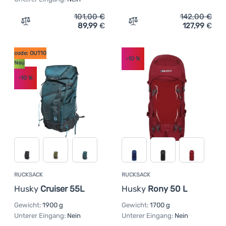
101,00
€
142,00
€
89,99
€
127,99
€
Zum Vergleich 'Rucksack Husky Sloper 45 L' hinzufügen
Zum Vergleich 'Rucksack 
code: OUT10
-10
%
Neu
-10
%
RUCKSACK
RUCKSACK
Husky
Cruiser 55L
Husky
Rony 50 L
Gewicht:
1900 g
Gewicht:
1700 g
Unterer Eingang:
Nein
Unterer Eingang:
Nein