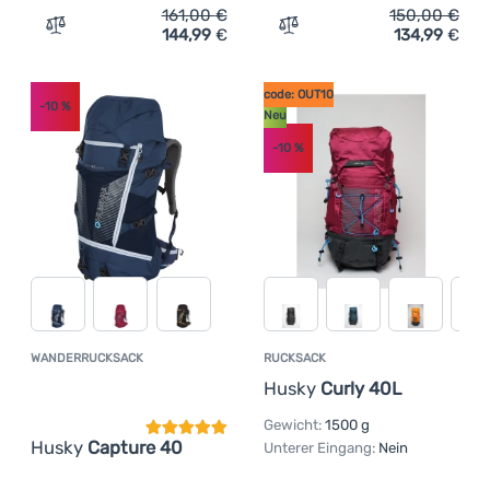
161,00
€
150,00
€
144,99
€
134,99
€
Zum Vergleich 'Rucksack Husky Cruiser 55L' hinzufügen
Zum Vergleich 'Rucksack 
code: OUT10
-10
%
Neu
-10
%
WANDERRUCKSACK
RUCKSACK
Kundenbewertung
Husky
Curly 40L
Gewicht:
1500 g
Husky
Capture 40
Unterer Eingang:
Nein