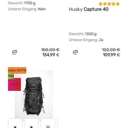
Gewicht:
1700 g
Husky
Capture 40
Unterer Eingang:
Nein
Gewicht:
1300 g
Unterer Eingang:
Ja
150,00
€
122,00
€
134,99
€
109,99
€
Zum Vergleich 'Rucksack Husky Rony 50 L' hinzufügen
Zum Vergleich 'Wanderruc
code: OUT10
Neu
-10
%