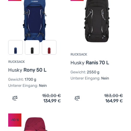
Anmelden /
Registrieren
RUCKSACK
Husky
Ranis 70 L
RUCKSACK
Husky
Rony 50 L
Gewicht:
2550 g
Unterer Eingang:
Nein
Gewicht:
1700 g
Unterer Eingang:
Nein
150,00
€
183,00
€
134,99
€
164,99
€
Zum Vergleich 'Rucksack Husky Rony 50 L' hinzufügen
Zum Vergleich 'Rucksack H
-10
%