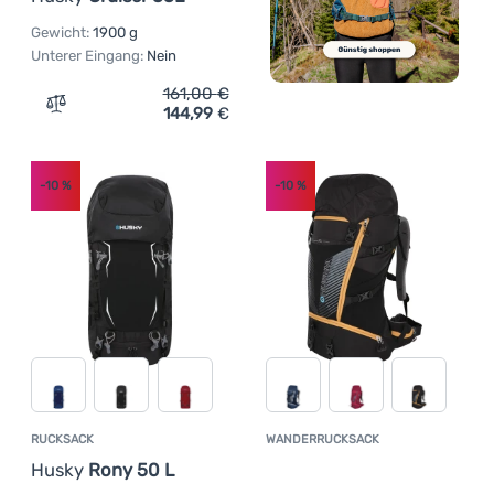
Gewicht:
1900 g
Unterer Eingang:
Nein
161,00
€
144,99
€
Zum Vergleich 'Rucksack Husky Cruiser 55L' hinzufügen
-10
%
-10
%
RUCKSACK
WANDERRUCKSACK
Kundenbewer
Husky
Rony 50 L