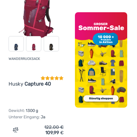
WANDERRUCKSACK
Kundenbewertung
Husky
Capture 40
Gewicht:
1300 g
Unterer Eingang:
Ja
122,00
€
109,99
€
Zum Vergleich 'Wanderrucksack Husky Capture 40' hinz