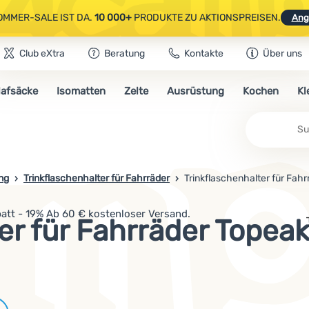
OMMER-SALE IST DA.
10 000+
PRODUKTE ZU AKTIONSPREISEN.
Ang
Club eXtra
Beratung
Kontakte
Über uns
AUSGEWÄHLTE CAMPING- & WANDERAUSRÜSTUNG.
CODE
OUT10
NUTZE
lafsäcke
Isomatten
Zelte
Ausrüstung
Kochen
Kl
OMMER-SALE IST DA.
10 000+
PRODUKTE ZU AKTIONSPREISEN.
Ang
Su
ng
Trinkflaschenhalter für Fahrräder
Trinkflaschenhalter für Fah
att - 19% Ab 60 € kostenloser Versand.
er für Fahrräder Topea
Marken