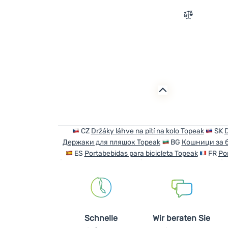
Zum Vergle
CZ
Držáky láhve na pití na kolo Topeak
SK
D
Держаки для пляшок Topeak
BG
Кошници за 
ES
Portabebidas para bicicleta Topeak
FR
Po
Schnelle
Wir beraten Sie