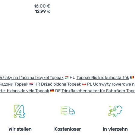
16,00
€
12,99
€
ich 'Fahrradhalter Topeak CageMount 2' hinzufügen
ržiaky na fľašu na bicykel Topeak
HU
Topeak Biciklis kulacstartók
бидони Topeak
HR
Držač bidona Topeak
PL
Uchwyty rowerowe na
rte-bidons de vélo Topeak
DE
Trinkflaschenhalter für Fahrräder Top
Wir stellen
Kostenloser
In vierzehn