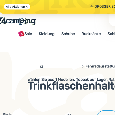
🌞 GROSSER S
Alle Aktionen
🤫 - 10 % AUF 
Sale
Kleidung
Schuhe
Rucksäcke
Sch
🌞 GROSSER S
4camping.at
Fahrradausstattu
Wählen Sie aus
1
Modellen.
Topeak
auf Lager.
Rab
Trinkflaschenhalt
Filterung nach Parametern und 
Preis