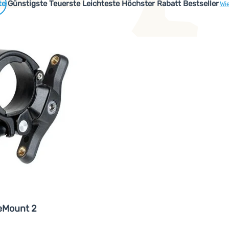
 Produkte
Günstigste
Teuerste
Leichteste
Höchster Rabatt
Bestseller
Wi
eMount 2