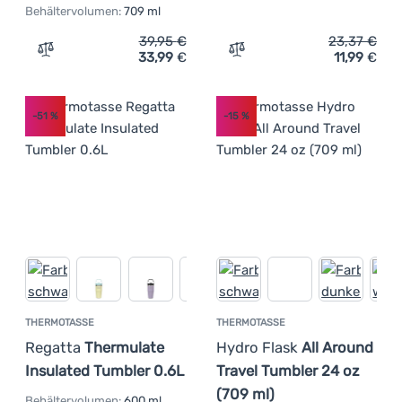
Behältervolumen:
709 ml
39,95
€
23,37
€
33,99
€
11,99
€
Zum Vergleich 'Thermotasse Hydro Flask Wide Flex Straw
Zum Vergleich 'Thermotas
-51
%
-15
%
THERMOTASSE
THERMOTASSE
Regatta
Thermulate
Hydro Flask
All Around
Insulated Tumbler 0.6L
Travel Tumbler 24 oz
(709 ml)
Behältervolumen:
600 ml