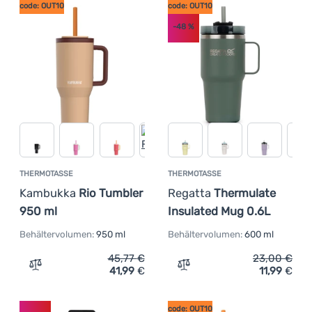
code: OUT10
code: OUT10
-48
%
THERMOTASSE
THERMOTASSE
Kambukka
Rio Tumbler
Regatta
Thermulate
950 ml
Insulated Mug 0.6L
Behältervolumen:
950 ml
Behältervolumen:
600 ml
45,77
€
23,00
€
41,99
€
11,99
€
Zum Vergleich 'Thermotasse Kambukka Rio Tumbler 950 
Zum Vergleich 'Thermotas
code: OUT10