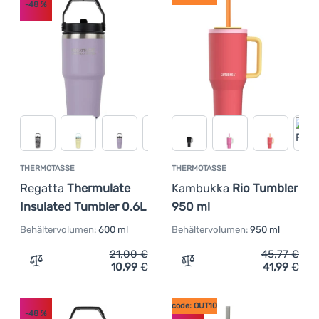
-48
%
THERMOTASSE
THERMOTASSE
Regatta
Thermulate
Kambukka
Rio Tumbler
Insulated Tumbler 0.6L
950 ml
Behältervolumen:
600 ml
Behältervolumen:
950 ml
21,00
€
45,77
€
10,99
€
41,99
€
Zum Vergleich 'Thermotasse Regatta Thermulate Insulat
Zum Vergleich 'Thermotas
code: OUT10
-48
%