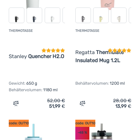
THERMOTASSE
THERMOTASSE
Kundenbewertung
Kundenbewer
Regatta
Thermulate
Stanley
Quencher H2.O
Insulated Mug 1.2L
Gewicht:
650 g
Behältervolumen:
1200 ml
Behältervolumen:
1180 ml
52,00
€
28,00
€
51,99
€
13,99
€
Zum Vergleich 'Thermotasse Stanley Quencher H2.O' hi
Zum Vergleich 'Thermotass
code: OUT10
code: OUT10
-48
%