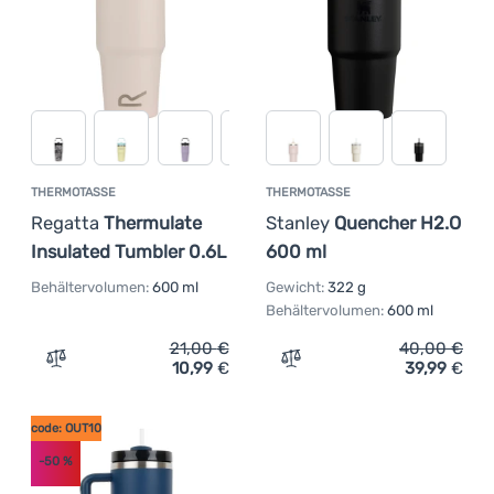
THERMOTASSE
THERMOTASSE
Regatta
Thermulate
Stanley
Quencher H2.O
Insulated Tumbler 0.6L
600 ml
Behältervolumen:
600 ml
Gewicht:
322 g
Behältervolumen:
600 ml
21,00
€
40,00
€
10,99
€
39,99
€
Zum Vergleich 'Thermotasse Regatta Thermulate Insulat
Zum Vergleich 'Thermotas
code: OUT10
-50
%