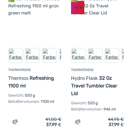
-15
%
THERMOTASSE
THERMOTASSE
Thermos
Refreshing
Hydro Flask
32 Oz
1100 ml
Travel Tumbler Clear
Lid
Gewicht:
550 g
Behältervolumen:
1100 ml
Gewicht:
520 g
Behältervolumen:
946 ml
41,00
€
44,95
€
37,99
€
37,99
€
Zum Vergleich 'Thermotasse Thermos Refreshing 1100 m
Zum Vergleich 'Thermotass