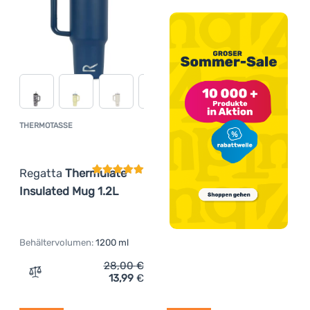
THERMOTASSE
Kundenbewertung
Regatta
Thermulate
Insulated Mug 1.2L
Behältervolumen:
1200 ml
28,00
€
13,99
€
Zum Vergleich 'Thermotasse Regatta Thermulate Insulat