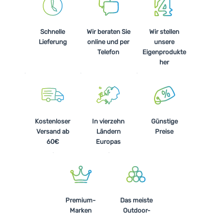
Schnelle
Wir beraten Sie
Wir stellen
Lieferung
online und per
unsere
Telefon
Eigenprodukte
her
Kostenloser
In vierzehn
Günstige
Versand ab
Ländern
Preise
60€
Europas
Premium-
Das meiste
Marken
Outdoor-