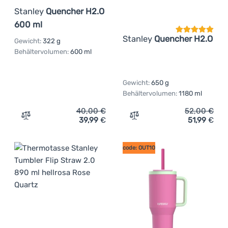
Stanley
Quencher H2.O
600 ml
Stanley
Quencher H2.O
Gewicht:
322 g
Behältervolumen:
600 ml
Gewicht:
650 g
Behältervolumen:
1180 ml
40,00
€
52,00
€
39,99
€
51,99
€
Zum Vergleich 'Thermotasse Stanley Quencher H2.O 600
Zum Vergleich 'Thermotas
code: OUT10