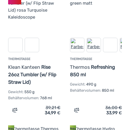
THERMOTASSE
THERMOTASSE
Klean Kanteen
Rise
Thermos
Refreshing
26oz Tumbler (w/ Flip
850 ml
Straw Lid)
Gewicht:
490 g
Behältervolumen:
850 ml
Gewicht:
550 g
Behältervolumen:
768 ml
39,21
€
36,00
€
34,99
€
33,99
€
Zum Vergleich 'Thermotasse Klean Kanteen Rise 26oz Tum
Zum Vergleich 'Thermotas
Neu
Neu