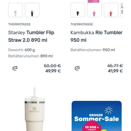
THERMOTASSE
THERMOTASSE
Stanley
Tumbler Flip
Kambukka
Rio Tumbler
Straw 2.0 890 ml
950 ml
Gewicht:
600 g
Behältervolumen:
950 ml
Behältervolumen:
890 ml
50,00
€
45,77
€
49,99
€
41,99
€
Zum Vergleich 'Thermotasse Stanley Tumbler Flip Straw 
Zum Vergleich 'Thermotas