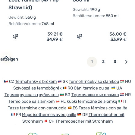
Straw Lid)
Gewicht:
490 g
Behältervolumen:
850 ml
Gewicht:
550 g
Behältervolumen:
768 ml
39,21
€
36,00
€
34,99
€
33,99
€
Zum Vergleich 'Thermotasse Klean Kanteen Rise 26oz Tum
Zum Vergleich 'Thermotas
 anzeigen
weiter
1
2
3
CZ
Termohrnky s brčkem
SK
Termohrnčeky so slamkou
HU
Szívószálas termobögrék
RO
Căni termice cu pai
UA
Термокружка з трубочкою
BG
Термочаши със сламка
HR
Termo boce sa slamkom
PL
Kubki termiczne ze słomką
IT
Tazze termiche con cannuccia
ES
Tazas térmicas con pajita
FR
Mugs isothermes avec paille
DE
Thermobecher mit
Strohhalm
CH
Thermobecher mit Strohhalm