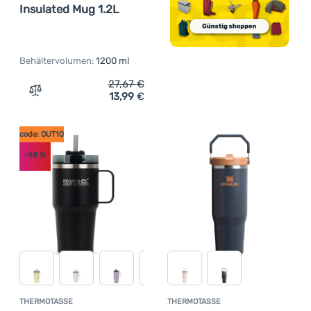
Insulated Mug 1.2L
Behältervolumen:
1200 ml
27,67
€
13,99
€
Zum Vergleich 'Thermotasse Regatta Thermulate Insulat
code: OUT10
-48
%
THERMOTASSE
THERMOTASSE