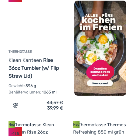
THERMOTASSE
Klean Kanteen
Rise
36oz Tumbler (w/ Flip
Straw Lid)
Gewicht:
596 g
Behältervolumen:
1065 ml
44,57
€
39,99
€
Zum Vergleich 'Thermotasse Klean Kanteen Rise 36oz Tum
Neu
Neu
-11
%