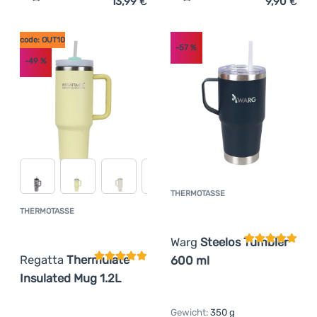
13,99
€
9,90
€
Zum Vergleich 'Thermotasse Regatta Thermulate Insulat
Zum Vergleich 'Thermotas
Anmelden /
Registrieren
code: OUT10
-57
%
-49
%
THERMOTASSE
Kundenbewer
THERMOTASSE
Kundenbewertung
Warg
Steelos Tumbler
Regatta
Thermulate
600 ml
Insulated Mug 1.2L
Gewicht:
350 g