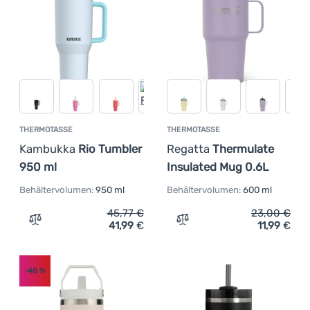
THERMOTASSE
THERMOTASSE
Kambukka
Rio Tumbler
Regatta
Thermulate
950 ml
Insulated Mug 0.6L
Behältervolumen:
950 ml
Behältervolumen:
600 ml
45,77
€
23,00
€
41,99
€
11,99
€
Zum Vergleich 'Thermotasse Kambukka Rio Tumbler 950 
Zum Vergleich 'Thermotas
-48
%