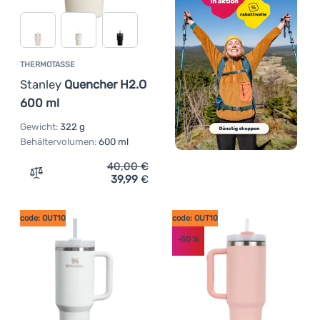
THERMOTASSE
Stanley
Quencher H2.O
600 ml
Gewicht:
322 g
Behältervolumen:
600 ml
40,00
€
39,99
€
Zum Vergleich 'Thermotasse Stanley Quencher H2.O 600
code: OUT10
code: OUT10
-50
%