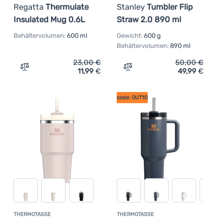
Regatta
Thermulate
Stanley
Tumbler Flip
Insulated Mug 0.6L
Straw 2.0 890 ml
Behältervolumen:
600 ml
Gewicht:
600 g
Behältervolumen:
890 ml
23,00
€
50,00
€
11,99
€
49,99
€
Zum Vergleich 'Thermotasse Regatta Thermulate Insulat
Zum Vergleich 'Thermotass
code: OUT10
THERMOTASSE
THERMOTASSE
Kundenbewer