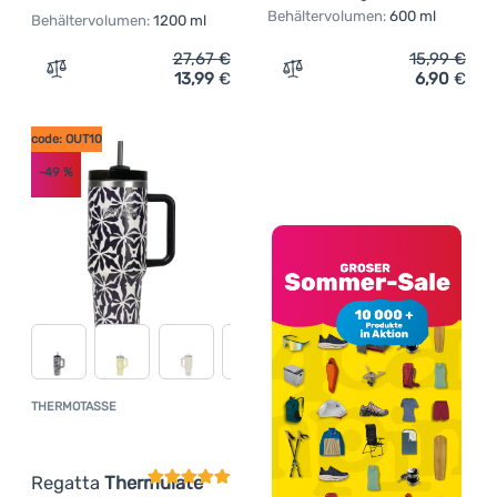
Behältervolumen:
600 ml
Behältervolumen:
1200 ml
27,67
€
15,99
€
13,99
€
6,90
€
Zum Vergleich 'Thermotasse Regatta Thermulate Insulat
Zum Vergleich 'Thermotas
code: OUT10
-49
%
THERMOTASSE
Kundenbewertung
Regatta
Thermulate