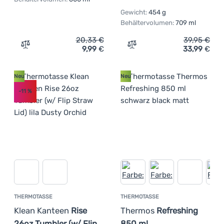
Gewicht:
454 g
Behältervolumen:
709 ml
20,33
€
39,95
€
9,99
€
33,99
€
Zum Vergleich 'Thermotasse Regatta Thermulate Insulat
Zum Vergleich 'Thermotass
Neu
Neu
-11
%
THERMOTASSE
THERMOTASSE
Klean Kanteen
Rise
Thermos
Refreshing
26oz Tumbler (w/ Flip
850 ml