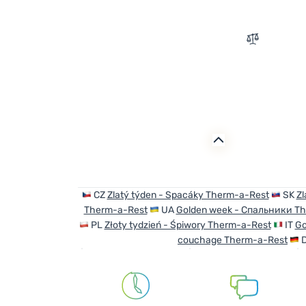
Zum Vergle
CZ
Zlatý týden - Spacáky Therm-a-Rest
SK
Zl
Therm-a-Rest
UA
Golden week - Спальники Th
PL
Złoty tydzień - Śpiwory Therm-a-Rest
IT
Go
couchage Therm-a-Rest