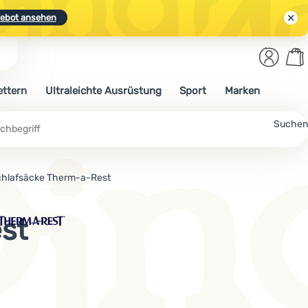
ebot ansehen
Benut
Wa
N.
Entdecken
Anmelden
War
ettern
Ultraleichte Ausrüstung
Sport
Marken
ebot ansehen
che
Suchen
chlafsäcke Therm-a-Rest
st