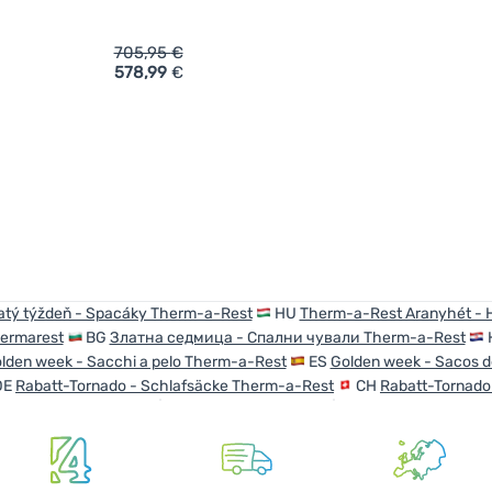
705,95
€
578,99
€
ich 'Daunenschlafsack Therm-a-Rest Parsec LT 0F/-18C Long' 
atý týždeň - Spacáky Therm-a-Rest
HU
Therm-a-Rest Aranyhét - 
ermarest
BG
Златна седмица - Спални чували Therm-a-Rest
lden week - Sacchi a pelo Therm-a-Rest
ES
Golden week - Sacos d
DE
Rabatt-Tornado - Schlafsäcke Therm-a-Rest
CH
Rabatt-Tornado