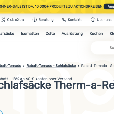
OMMER-SALE IST DA.
10 000+
PRODUKTE ZU AKTIONSPREISEN.
Ang
Club eXtra
Beratung
Kontakte
Über uns
AUSGEWÄHLTE CAMPING- & WANDERAUSRÜSTUNG.
CODE
OUT10
NUTZE
lafsäcke
Isomatten
Zelte
Ausrüstung
Kochen
Kl
OMMER-SALE IST DA.
10 000+
PRODUKTE ZU AKTIONSPREISEN.
Ang
Su
batt-Tornado
Rabatt-Tornado - Schlafsäcke
Rabatt-Tornado - S
batt - 18% Ab 60 € kostenloser Versand.
Schlafsäcke Therm-a-Re
Marken