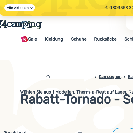
🌞 GROSSER S
Alle Aktionen
🤫 - 10 % AUF 
Sale
Kleidung
Schuhe
Rucksäcke
Sch
🌞 GROSSER S
4camping.at
Kampagnen
Ra
Wählen Sie aus
1
Modellen.
Therm-a-Rest
auf Lager.
Ra
Rabatt-Tornado - 
Filterung nach Parametern und 
Geschlecht