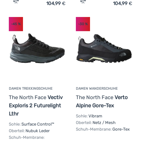
104,99
€
104,99
€
Zum Vergleich 'Damen Trekkingschuhe The North Face F
Zum Vergleich 'Damen Tre
Anmelden /
Registrieren
-45
%
-30
%
DAMEN TREKKINGSCHUHE
DAMEN WANDERSCHUHE
The North Face
Vectiv
The North Face
Verto
Exploris 2 Futurelight
Alpine Gore-Tex
Lthr
Sohle:
Vibram
Oberteil:
Netz / Mesh
Sohle:
Surface Control™
Schuh-Membrane:
Gore-Tex
Oberteil:
Nubuk Leder
Schuh-Membrane: