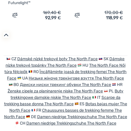
Futurelight™
169,40
€
170,00
€
92,99
€
118,99
€
Zum Vergleich 'Damen Trekkingschuhe The North Face Vec
Zum Vergleich 'Damen Wan
CZ
Dámské nízké trekové boty The North Face
SK
Dámske
nízke trekové topánky The North Face
HU
The North Face Női
túra félcipők
RO
Încălțăminte joasă de trekking femei The North
Face
UA
Низьке жіноче трекінгове взуття The North Face
BG
Дамски ниски трекинг обувки The North Face
HR
Ženske cipele za planinarenje niske The North Face
PL
Buty
trekkingowe damskie niskie The North Face
IT
Scarpe da
trekking basse donna The North Face
ES
Botas bajas mujer The
North Face
FR
Chaussures basses de trekking femme The
North Face
DE
Damen niedrige Trekkingschuhe The North Face
CH
Damen niedrige Trekkingschuhe The North Face