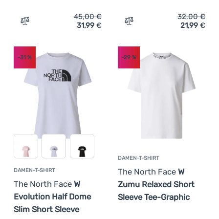
45,00
€
32,00
€
31,99
€
21,99
€
Zum Vergleich 'Herren-T-Shirt The North Face M Donkey 
Zum Vergleich 'Damen-T-Sh
-31
%
-29
%
DAMEN-T-SHIRT
The North Face
W
DAMEN-T-SHIRT
The North Face
W
Zumu Relaxed Short
Evolution Half Dome
Sleeve Tee-Graphic
Slim Short Sleeve