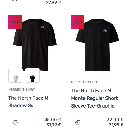
27,99
€
Zum Vergleich 'Damen-T-Shirt The North Face Tanken Ta
-29
%
-31
%
HERREN-T-SHIRT
The North Face
M
HERREN-T-SHIRT
The North Face
M
Monte Regular Short
Shadow Ss
Sleeve Tee-Graphic
45,00
€
32,00
€
31,99
€
21,99
€
Zum Vergleich 'Herren-T-Shirt The North Face M Shadow
Zum Vergleich 'Herren-T-S