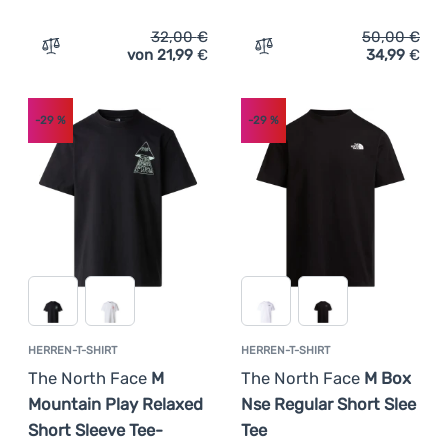
32,00
€
50,00
€
von 21,99
€
34,99
€
Zum Vergleich 'Herren-T-Shirt The North Face Evolution
Zum Vergleich 'Herren-T-S
-29
%
-29
%
HERREN-T-SHIRT
HERREN-T-SHIRT
The North Face
M
The North Face
M Box
Mountain Play Relaxed
Nse Regular Short Slee
Short Sleeve Tee-
Tee