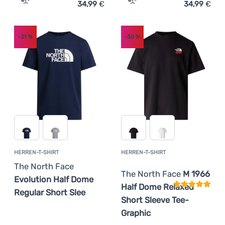
34,99
€
34,99
€
Zum Vergleich 'Herren-T-Shirt The North Face M Expedit
Zum Vergleich 'Herren-T-S
-31
%
-30
%
HERREN-T-SHIRT
HERREN-T-SHIRT
Kundenbewer
The North Face
The North Face
M 1966
Evolution Half Dome
Half Dome Relaxed
Regular Short Slee
Short Sleeve Tee-
Graphic