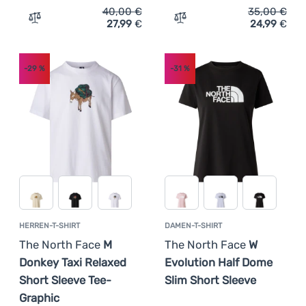
40,00
€
35,00
€
27,99
€
24,99
€
Zum Vergleich 'Herren-T-Shirt The North Face 24/7 S/S 
Zum Vergleich 'Herren-Fun
-29
%
-31
%
HERREN-T-SHIRT
DAMEN-T-SHIRT
The North Face
M
The North Face
W
Donkey Taxi Relaxed
Evolution Half Dome
Short Sleeve Tee-
Slim Short Sleeve
Graphic