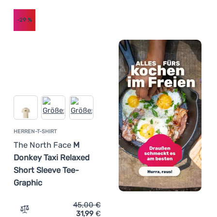
-29
%
HERREN-T-SHIRT
The North Face
M
Donkey Taxi Relaxed
Short Sleeve Tee-
Graphic
45,00
€
31,99
€
Zum Vergleich 'Herren-T-Shirt The North Face M Donkey 