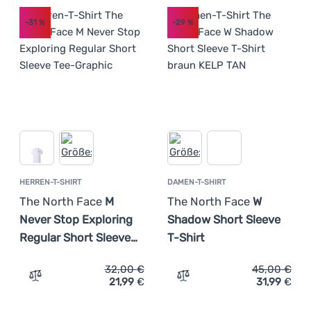
-31
%
-29
%
HERREN-T-SHIRT
DAMEN-T-SHIRT
The North Face
M
The North Face
W
Never Stop Exploring
Shadow Short Sleeve
Regular Short Sleeve…
T-Shirt
32,00
€
45,00
€
21,99
€
31,99
€
Zum Vergleich 'Herren-T-Shirt The North Face M Never S
Zum Vergleich 'Damen-T-Sh