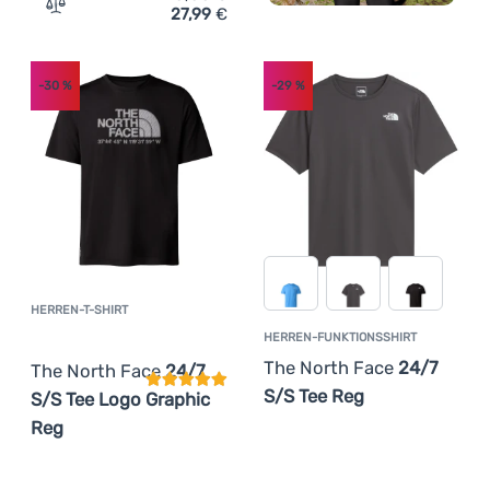
27,99
€
Zum Vergleich 'Herren-T-Shirt The North Face Ma 24/7 S
-30
%
-29
%
HERREN-T-SHIRT
Kundenbewertung
HERREN-FUNKTIONSSHIRT
The North Face
24/7
The North Face
24/7
S/S Tee Reg
S/S Tee Logo Graphic
Reg