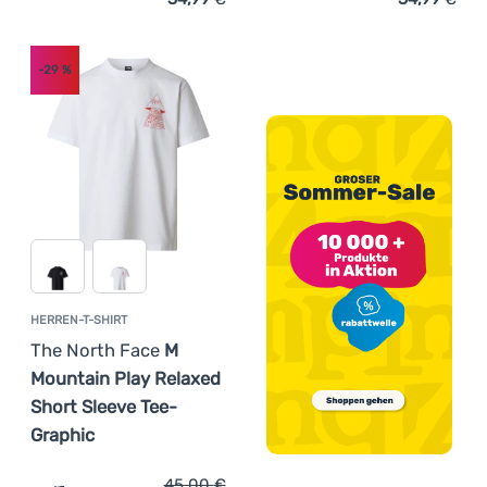
Zum Vergleich 'Herren-T-Shirt The North Face Lightning 
Zum Vergleich 'Herren-T-S
-29
%
HERREN-T-SHIRT
The North Face
M
Mountain Play Relaxed
Short Sleeve Tee-
Graphic
45,00
€