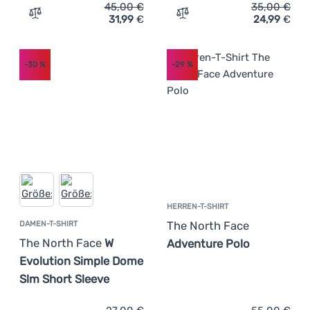
45,00
€
35,00
€
31,99
€
24,99
€
Zum Vergleich 'Damen-T-Shirt The North Face W Shadow 
Zum Vergleich 'Herren-T-S
-30
%
-29
%
HERREN-T-SHIRT
The North Face
DAMEN-T-SHIRT
The North Face
W
Adventure Polo
Evolution Simple Dome
Slm Short Sleeve