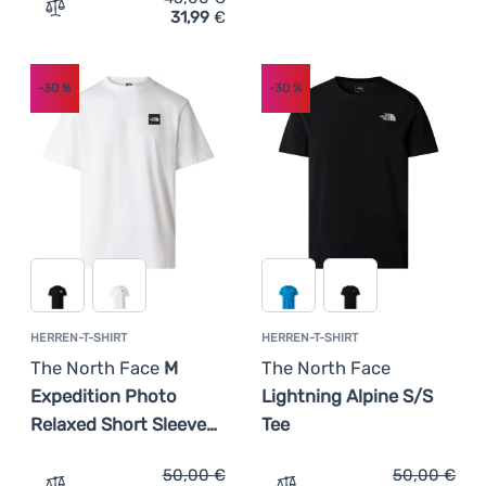
31,99
€
Zum Vergleich 'Herren-T-Shirt The North Face M Mountai
-30
%
-30
%
HERREN-T-SHIRT
HERREN-T-SHIRT
The North Face
M
The North Face
Expedition Photo
Lightning Alpine S/S
Relaxed Short Sleeve…
Tee
50,00
€
50,00
€