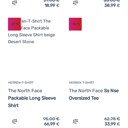
27,00
€
55,00
€
18,99
€
38,99
€
Zum Vergleich 'Damen-T-Shirt The North Face W Evoluti
Zum Vergleich 'Herren-T-S
-29
%
-46
%
HERREN-T-SHIRT
HERREN T-SHIRT
The North Face
The North Face
Ss Nse
Packable Long Sleeve
Oversized Tee
Shirt
95,00
€
62,78
€
66,99
€
33,99
€
Zum Vergleich 'Herren-T-Shirt The North Face Packable 
Zum Vergleich 'Herren T-S