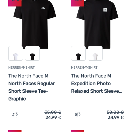
Kochen
(
35
)
Herren
Überwiegende Farbe
Günstigste
XXL
(
11
)
Damen
Klettern
Extra
Weiß
Beige
Braun
Rosa
Hellblau
Teuerste
Ausverkauf
(
27
)
Preis
Ultraleichte
Leichteste
Blau
Grau
Schwarz
Ausrüstung
Höchster Rabatt
Sport
€
€
az
Bestseller
Marken
HERREN-T-SHIRT
HERREN-T-SHIRT
Wie wir Produkte einstufen
Club
The North Face
M
The North Face
M
eXtra
North Faces Regular
Expedition Photo
Beratung
Short Sleeve Tee-
Relaxed Short Sleeve…
Graphic
Kontakte
35,00
€
50,00
€
Über
24,99
€
34,99
€
Zum Vergleich 'Herren-T-Shirt The North Face M North F
Zum Vergleich 'Herren-T-S
uns