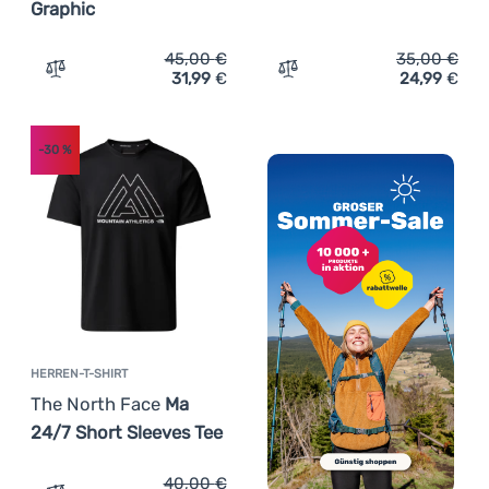
Graphic
45,00
€
35,00
€
31,99
€
24,99
€
Zum Vergleich 'Herren-T-Shirt The North Face M Mountai
Zum Vergleich 'Herren-T-S
-30
%
HERREN-T-SHIRT
The North Face
Ma
24/7 Short Sleeves Tee
40,00
€