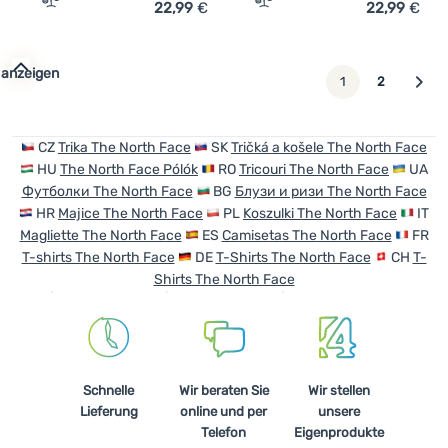
22,99
€
22,99
€
Zum Vergleich 'Herren-T-Shirt The North Face M S/S Nor
Zum Vergleich 'Herren-T-S
 anzeigen
weiter
1
2
CZ
Trika The North Face
SK
Tričká a košele The North Face
HU
The North Face Pólók
RO
Tricouri The North Face
UA
Футболки The North Face
BG
Блузи и ризи The North Face
HR
Majice The North Face
PL
Koszulki The North Face
IT
Magliette The North Face
ES
Camisetas The North Face
FR
T-shirts The North Face
DE
T-Shirts The North Face
CH
T-
Shirts The North Face
Schnelle
Wir beraten Sie
Wir stellen
Lieferung
online und per
unsere
Telefon
Eigenprodukte