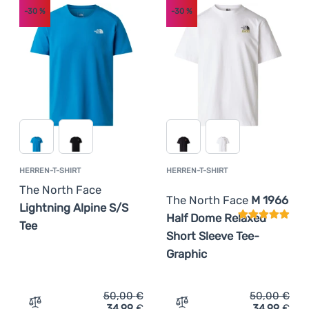
-30
%
-30
%
Anmelden /
Registrieren
HERREN-T-SHIRT
HERREN-T-SHIRT
Kundenbewer
The North Face
The North Face
M 1966
Lightning Alpine S/S
Half Dome Relaxed
Tee
Short Sleeve Tee-
Graphic
50,00
€
50,00
€
34,99
€
34,99
€