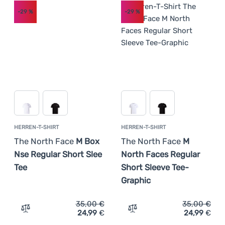
-29
%
-29
%
HERREN-T-SHIRT
HERREN-T-SHIRT
The North Face
M Box
The North Face
M
Nse Regular Short Slee
North Faces Regular
Tee
Short Sleeve Tee-
Graphic
35,00
€
35,00
€
24,99
€
24,99
€
Zum Vergleich 'Herren-T-Shirt The North Face M Box Nse
Zum Vergleich 'Herren-T-S