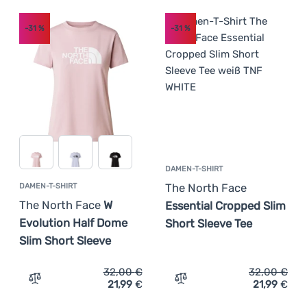
-31
%
-31
%
DAMEN-T-SHIRT
The North Face
DAMEN-T-SHIRT
The North Face
W
Essential Cropped Slim
Evolution Half Dome
Short Sleeve Tee
Slim Short Sleeve
32,00
€
32,00
€
21,99
€
21,99
€
Zum Vergleich 'Damen-T-Shirt The North Face W Evolutio
Zum Vergleich 'Damen-T-Sh