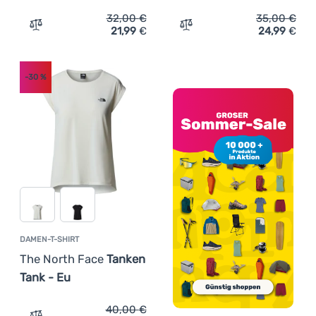
32,00
€
35,00
€
21,99
€
24,99
€
Zum Vergleich 'Damen-T-Shirt The North Face W Evolutio
Zum Vergleich 'Damen-T-S
-30
%
DAMEN-T-SHIRT
The North Face
Tanken
Tank - Eu
40,00
€