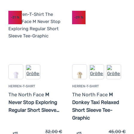
-31
%
-29
%
HERREN-T-SHIRT
HERREN-T-SHIRT
The North Face
M
The North Face
M
Never Stop Exploring
Donkey Taxi Relaxed
Regular Short Sleeve…
Short Sleeve Tee-
Graphic
32,00
€
45,00
€