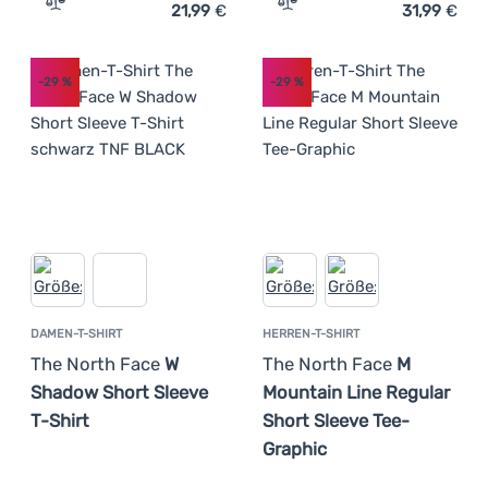
21,99
€
31,99
€
Zum Vergleich 'Herren-T-Shirt The North Face M Never S
Zum Vergleich 'Herren-T-S
-29
%
-29
%
DAMEN-T-SHIRT
HERREN-T-SHIRT
The North Face
W
The North Face
M
Shadow Short Sleeve
Mountain Line Regular
T-Shirt
Short Sleeve Tee-
Graphic