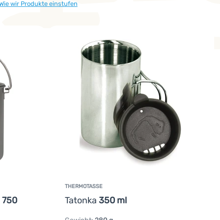
Wie wir Produkte einstufen
pen.
o konzipiert, dass ihre Lebensdauer maximal verlängert wird un
THERMOTASSE
 750
Tatonka
350 ml