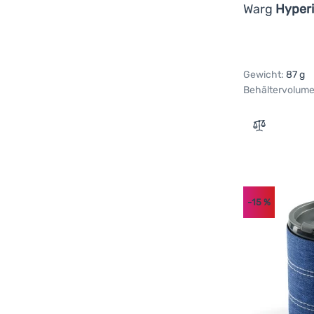
Grau
Schwarz
Warg
Hyperi
Gewicht:
87 g
Behältervolume
Zum Vergle
-15
%