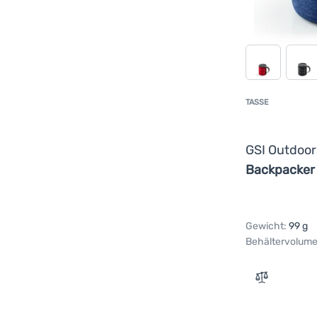
TASSE
GSI Outdoo
Backpacker
Gewicht:
99 g
Behältervolume
Zum Vergle