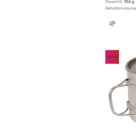
Gewicht:
106 g
Behältervolume
Zum Vergle
-20
%