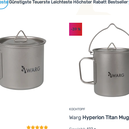
 Produkte
Günstigste
Teuerste
Leichteste
Höchster Rabatt
Bestseller
-39
%
Konstruktion lässt es sich nach Gebrauch einfach zusammenklap
cen oder recycelten Materialien hergestellt werden oder sind s
KOCHTOPF
Kundenbewertung
Warg
Hyperion Titan Mug