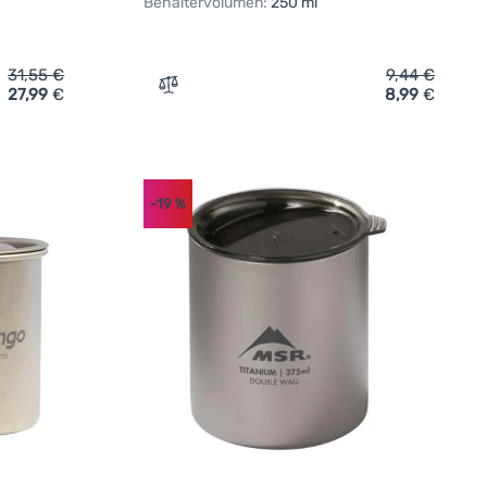
Behältervolumen:
250 ml
31,55
€
9,44
€
27,99
€
8,99
€
fügen
 Light My Fire Tumbler with snap lid short 4-pack' hinzufügen
Zum Vergleich 'Tasse Light My Fire Tumble
-19
%