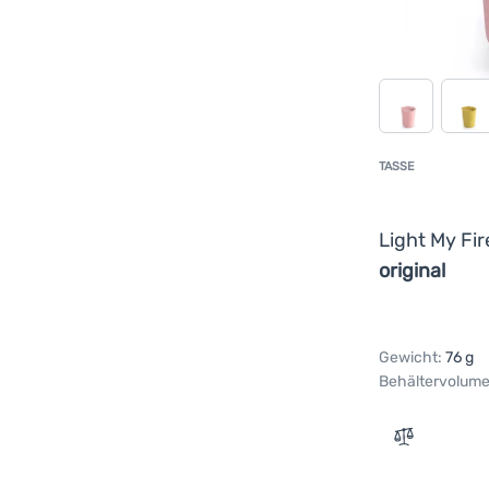
TASSE
Light My Fi
original
Gewicht:
76 g
Behältervolume
Zum Verglei