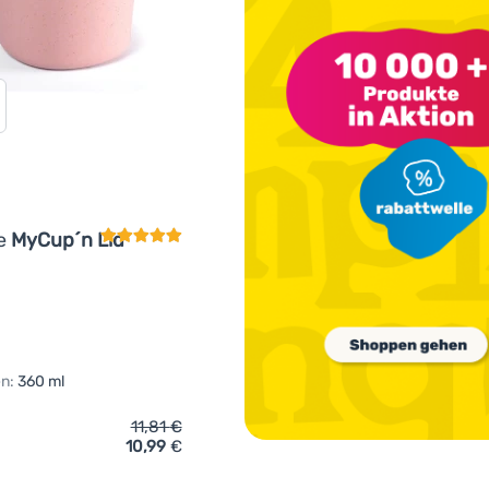
Kundenbewertung
re
MyCup´n Lid
n:
360 ml
11,81
€
10,99
€
ch 'Tasse Light My Fire MyCup´n Lid original' hinzufügen