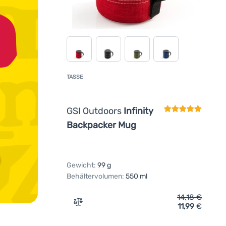
TASSE
Kundenbewertun
GSI Outdoors
Infinity
Backpacker Mug
Gewicht:
99 g
Behältervolumen:
550 ml
14,18
€
11,99
€
Zum Vergleich 'Tasse GSI Outdoors Infini