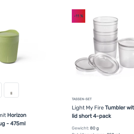
-11
%
TASSEN-SET
Light My Fire
Tumbler wi
mit
Horizon
lid short 4-pack
ug - 475ml
Gewicht:
80 g