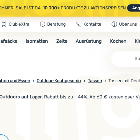
OMMER-SALE IST DA.
10 000+
PRODUKTE ZU AKTIONSPREISEN.
Ang
Club eXtra
Beratung
Kontakte
Über uns
AUSGEWÄHLTE CAMPING- & WANDERAUSRÜSTUNG.
CODE
OUT10
NUTZE
lafsäcke
Isomatten
Zelte
Ausrüstung
Kochen
Kl
OMMER-SALE IST DA.
10 000+
PRODUKTE ZU AKTIONSPREISEN.
Ang
Su
chen und Essen
Outdoor-Kochgeschirr
Tassen
Tassen mit Dec
 Outdoors
auf Lager.
Rabatt bis zu - 44%. Ab 60 € kostenloser V
Marken