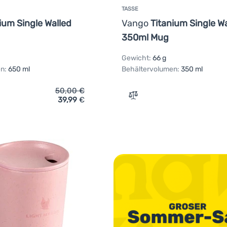
TASSE
ium Single Walled
Vango
Titanium Single Wa
350ml Mug
Gewicht:
66 g
n:
650 ml
Behältervolumen:
350 ml
50,00
€
39,99
€
ich 'Tasse Vango Titanium Single Walled 650ml Mug' hinzufüge
Zum Vergleich 'Tasse Vang