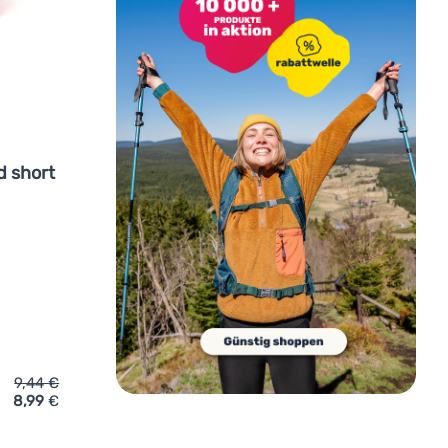
d short
9,44
€
8,99
€
t My Fire MyCup´n Lid short' hinzufügen