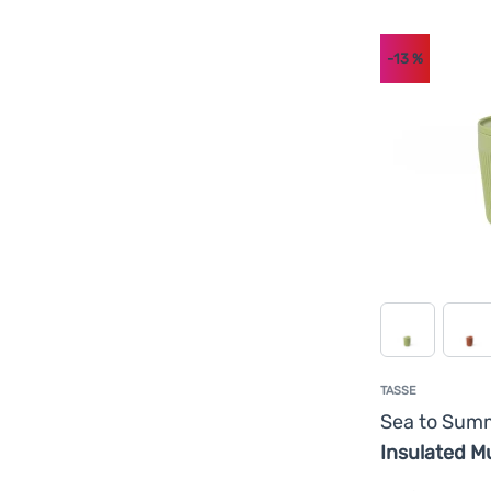
-13
%
TASSE
Sea to Sum
Insulated M