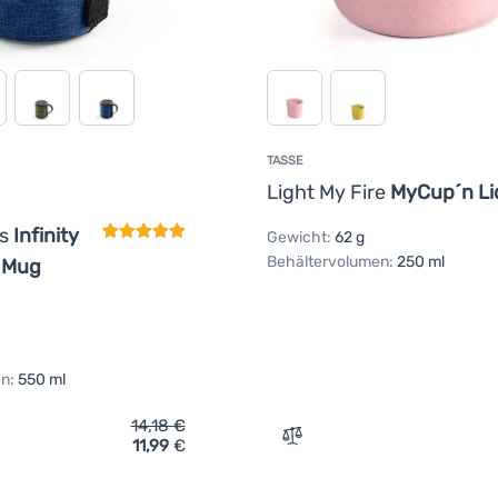
TASSE
Kundenbewertung
Light My Fire
MyCup´n Li
rs
Infinity
Gewicht:
62 g
Behältervolumen:
250 ml
 Mug
n:
550 ml
14,18
€
11,99
€
ich 'Tasse GSI Outdoors Infinity Backpacker Mug' hinzufügen
Zum Vergleich 'Tasse Ligh