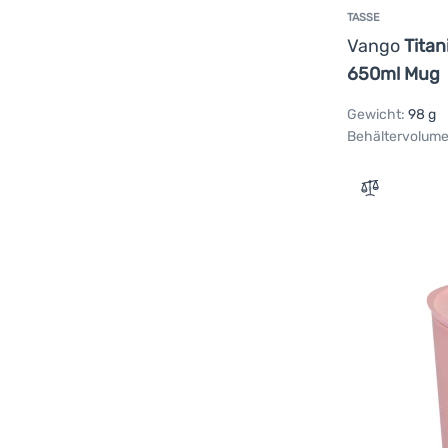
TASSE
Vango
Titan
650ml Mug
Gewicht:
98 g
Behältervolume
Zum Vergle