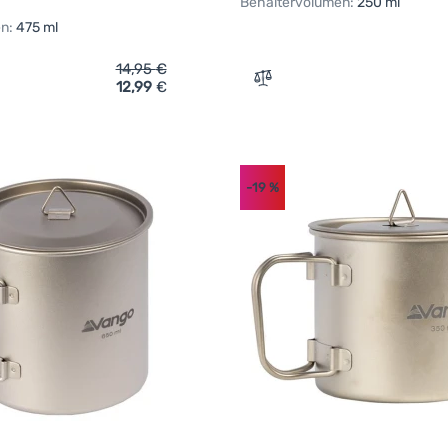
Behältervolumen:
250 ml
n:
475 ml
14,95
€
12,99
€
ich 'Tasse Sea to Summit Horizon Insulated Mug - 475ml' hinzu
Zum Vergleich 'Tassen-Set
-19
%