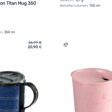
Gewicht:
127 g
on Titan Mug 350
Behältervolumen:
750 ml
n:
350 ml
36,99
€
20,90
€
ich 'Tasse Warg Hyperion Titan Mug 350' hinzufügen
Zum Vergleich 'Kochtopf 