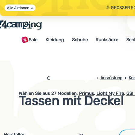
🌞 GROSSER S
Alle Aktionen
🤫 - 10 % AUF 
Sale
Kleidung
Schuhe
Rucksäcke
Sch
🌞 GROSSER S
4camping.at
Ausrüstung
Ko
Wählen Sie aus
27
Modellen.
Primus
,
Light My Fire
,
GSI
Tassen mit Deckel
Filterung nach Parametern und 
Hersteller