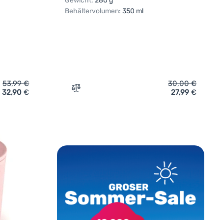
Gewicht:
280 g
Behältervolumen:
350 ml
53,99
€
30,00
€
32,90
€
27,99
€
Warg Hyperion Titan Mug 750' hinzufügen
Zum Vergleich 'Thermotasse Tatonka 350