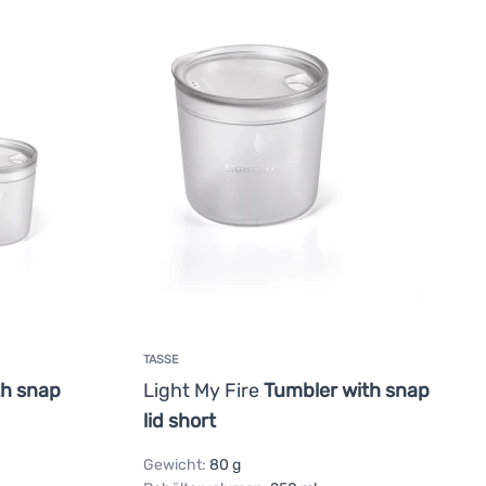
TASSE
th snap
Light My Fire
Tumbler with snap
lid short
Gewicht:
80 g