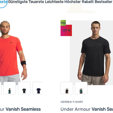
 Produkte
Günstigste
Teuerste
Leichteste
Höchster Rabatt
Bestseller
Neu
-29
%
HERREN-T-SHIRT
our
Vanish Seamless
Under Armour
Vanish Se