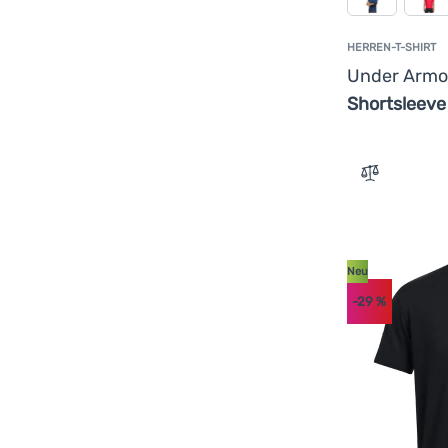
HERREN-T-SHIRT
Under Arm
Shortsleeve
Zum Vergle
Neu
-29
%