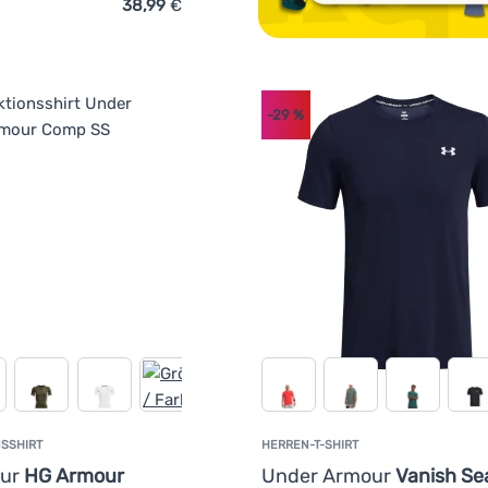
38,99
€
ich 'Herren T-Shirt Under Armour CG Armour Fitted Mock' hinz
-29
%
SSHIRT
HERREN-T-SHIRT
our
HG Armour
Under Armour
Vanish Se