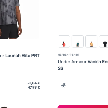
our
Launch Elite PRT
HERREN-T-SHIRT
Under Armour
Vanish En
SS
71,04
€
47,99
€
ich 'Herren-T-Shirt Under Armour Launch Elite PRT SS' hinzufü
Zum Vergleich 'Herren-T-S