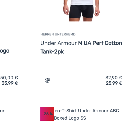
HERREN UNTERHEMD
Under Armour
M UA Perf Cotton
Logo
Tank-2pk
50,00
€
32,90
€
35,99
€
25,99
€
gen
Shirt Under Armour M Hw Os Logo Wash SS' hinzufügen
Zum Vergleich 'Herren Unterhemd Under 
-26
%