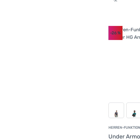
Zum Vergle
-26
%
HERREN-FUNKTION
Under Arm