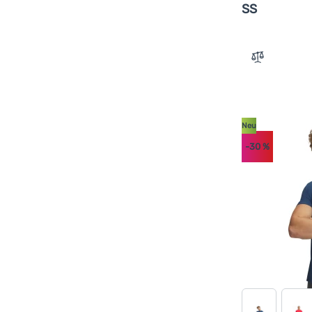
SS
Zum Vergle
Neu
-30
%