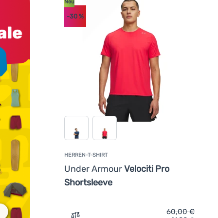
Neu
-30
%
HERREN-T-SHIRT
Under Armour
Velociti Pro
Shortsleeve
60,00
€