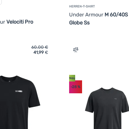
HERREN-T-SHIRT
Under Armour
M 60/40S
our
Velociti Pro
Globe Ss
60,00
€
41,99
€
ich 'Herren-T-Shirt Under Armour Velociti Pro Shortsleeve' hin
Zum Vergleich 'Herren-T-
Neu
-28
%