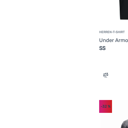
HERREN-T-SHIRT
Under Arm
SS
Zum Vergle
-32
%