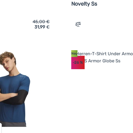
Novelty Ss
45,00
€
31,99
€
ich 'Herren-T-Shirt Under Armour Vanish Seamless SS' hinzufü
Zum Vergleich 'Herren-T-S
Neu
-26
%