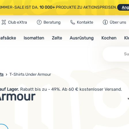
OMMER-SALE IST DA.
10 000+
PRODUKTE ZU AKTIONSPREISEN.
Ang
Club eXtra
Beratung
Kontakte
Über uns
AUSGEWÄHLTE CAMPING- & WANDERAUSRÜSTUNG.
CODE
OUT10
NUTZE
lafsäcke
Isomatten
Zelte
Ausrüstung
Kochen
Kl
OMMER-SALE IST DA.
10 000+
PRODUKTE ZU AKTIONSPREISEN.
Ang
Su
ts
T-Shirts Under Armour
auf Lager.
Rabatt bis zu - 49%. Ab 60 € kostenloser Versand.
Armour
Marken