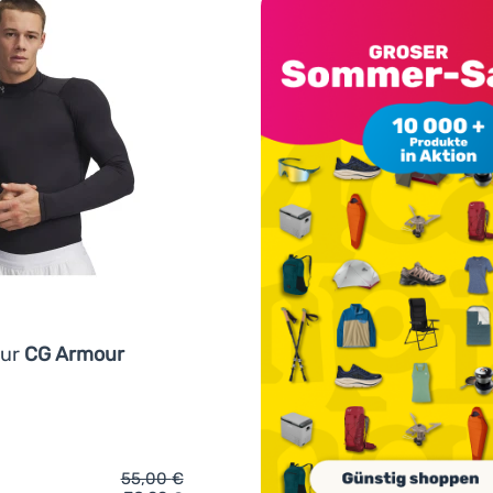
our
CG Armour
55,00
€