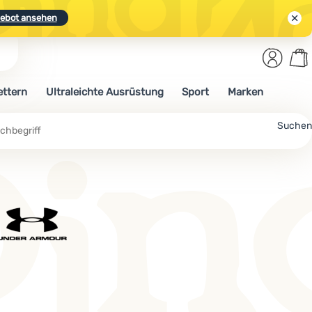
ebot ansehen
Benut
Wa
N.
Entdecken
Anmelden
War
ettern
Ultraleichte Ausrüstung
Sport
Marken
ebot ansehen
che
Suchen