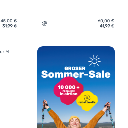
45,00
€
60,00
€
31,99
€
41,99
€
gen
hirt Under Armour Vanish Seamless Novelty Ss' hinzufügen
Zum Vergleich 'Herren-T-Shirt Under Armo