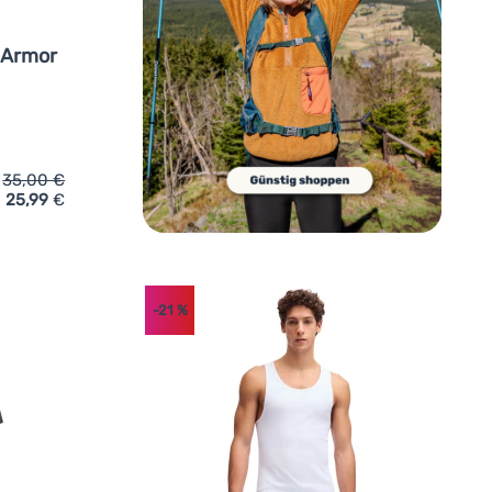
 Armor
35,00
€
25,99
€
zufügen
Shirt Under Armour M 60/40S Armor Globe Ss' hinzufügen
-21
%