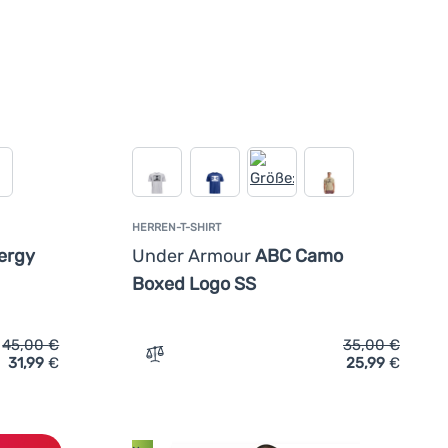
HERREN-T-SHIRT
ergy
Under Armour
ABC Camo
Boxed Logo SS
45,00
€
35,00
€
31,99
€
25,99
€
gen
hirt Under Armour Vanish Energy SS' hinzufügen
Zum Vergleich 'Herren-T-Shirt Under Ar