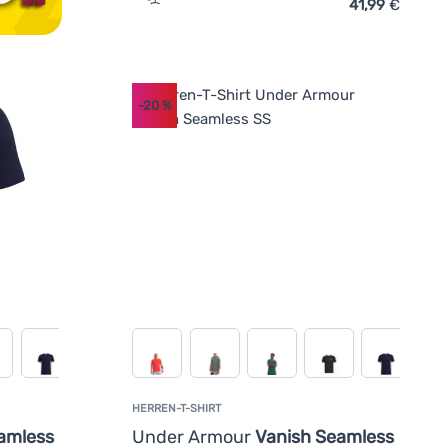
41,99
€
ufügen
Zum Vergleich 'Herren-T-Shirt Under Armo
-20
%
HERREN-T-SHIRT
amless
Under Armour
Vanish Seamless