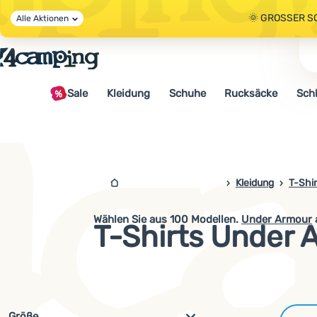
🌞 GROSSER S
Alle Aktionen
🤫 - 10 % AUF 
Sale
Kleidung
Schuhe
Rucksäcke
Sch
🌞 GROSSER S
4camping.at
Kleidung
T-Shir
Wählen Sie aus
100
Modellen.
Under Armour
T-Shirts Under 
Filterung nach Parametern und 
Größe