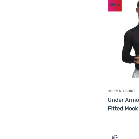
-29
%
HERREN T-SHIRT
Under Arm
Fitted Mock