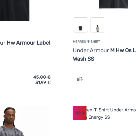
our
Hw Armour Label
HERREN-T-SHIRT
Under Armour
M Hw Os 
Wash SS
45,00
€
31,99
€
ich 'Herren-T-Shirt Under Armour Hw Armour Label SS' hinzufü
Zum Vergleich 'Herren-T-
-29
%