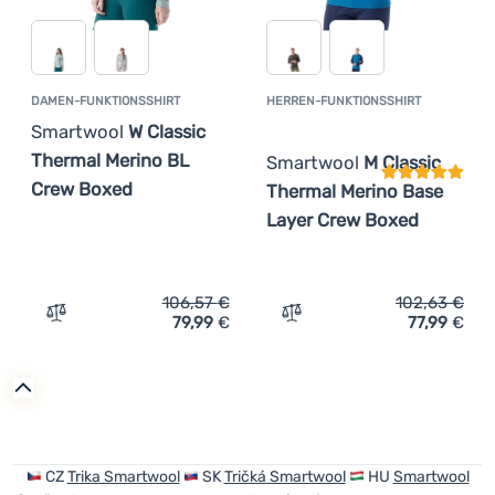
DAMEN-FUNKTIONSSHIRT
HERREN-FUNKTIONSSHIRT
Kundenbewer
Smartwool
W Classic
Thermal Merino BL
Smartwool
M Classic
Crew Boxed
Thermal Merino Base
Layer Crew Boxed
106,57
€
102,63
€
79,99
€
77,99
€
Zum Vergleich 'Damen-Funktionsshirt Smartwool W Clas
Zum Vergleich 'Herren-Fu
CZ
Trika Smartwool
SK
Tričká Smartwool
HU
Smartwool