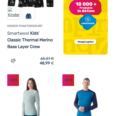
KINDER-FUNKTIONSSHIRT
Smartwool
Kids'
Classic Thermal Merino
Base Layer Crew
65,51
€
48,99
€
Zum Vergleich 'Kinder-Funktionsshirt Smartwool Kids' C
-25
%
-24
%