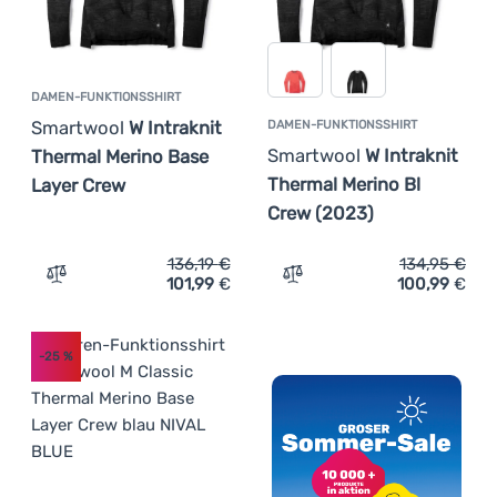
DAMEN-FUNKTIONSSHIRT
Smartwool
W Intraknit
DAMEN-FUNKTIONSSHIRT
Smartwool
W Intraknit
Thermal Merino Base
Thermal Merino Bl
Layer Crew
Crew (2023)
136,19
€
134,95
€
101,99
€
100,99
€
Zum Vergleich 'Damen-Funktionsshirt Smartwool W Intra
Zum Vergleich 'Damen-Fun
-25
%