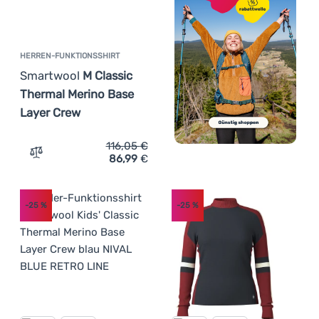
HERREN-FUNKTIONSSHIRT
Smartwool
M Classic
Thermal Merino Base
Layer Crew
116,05
€
86,99
€
Zum Vergleich 'Herren-Funktionsshirt Smartwool M Clas
-25
%
-25
%