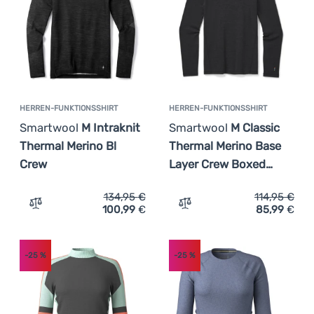
HERREN-FUNKTIONSSHIRT
HERREN-FUNKTIONSSHIRT
Smartwool
M Intraknit
Smartwool
M Classic
Thermal Merino Bl
Thermal Merino Base
Crew
Layer Crew Boxed…
134,95
€
114,95
€
100,99
€
85,99
€
Zum Vergleich 'Herren-Funktionsshirt Smartwool M Intra
Zum Vergleich 'Herren-Fu
-25
%
-25
%