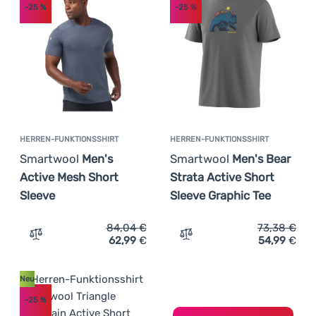
-25
%
-25
%
Anmelden /
Registrieren
HERREN-FUNKTIONSSHIRT
HERREN-FUNKTIONSSHIRT
Smartwool
Men's
Smartwool
Men's Bear
Active Mesh Short
Strata Active Short
Sleeve
Sleeve Graphic Tee
84,04
€
73,38
€
62,99
€
54,99
€
Zum Vergleich 'Herren-Funktionsshirt Smartwool Men's 
Zum Vergleich 'Herren-Fun
Neu
-25
%