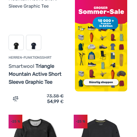
HERREN-FUNKTIONSSHIRT
Smartwool
Triangle
Mountain Active Short
Sleeve Graphic Tee
73,38
€
54,99
€
Zum Vergleich 'Herren-Funktionsshirt Smartwool Triangl
-25
%
-25
%