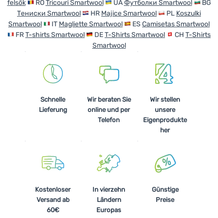
felsők
RO
Tricouri Smartwool
UA
Футболки Smartwool
BG
Тениски Smartwool
HR
Majice Smartwool
PL
Koszulki
Smartwool
IT
Magliette Smartwool
ES
Camisetas Smartwool
FR
T-shirts Smartwool
DE
T-Shirts Smartwool
CH
T-Shirts
Smartwool
Schnelle
Wir beraten Sie
Wir stellen
Lieferung
online und per
unsere
Telefon
Eigenprodukte
her
Kostenloser
In vierzehn
Günstige
Versand ab
Ländern
Preise
60€
Europas