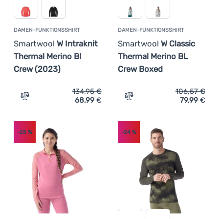
DAMEN-FUNKTIONSSHIRT
DAMEN-FUNKTIONSSHIRT
Smartwool
W Intraknit
Smartwool
W Classic
Thermal Merino Bl
Thermal Merino BL
Crew (2023)
Crew Boxed
134,95
€
106,57
€
68,99
€
79,99
€
Zum Vergleich 'Damen-Funktionsshirt Smartwool W Intra
Zum Vergleich 'Damen-Fun
-25
%
-24
%