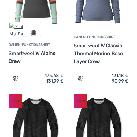
DAMEN-FUNKTIONSSHIRT
Smartwool
W Classic
DAMEN-FUNKTIONSSHIRT
Smartwool
W Alpine
Thermal Merino Base
Crew
Layer Crew
175,68
€
121,18
€
131,99
€
90,99
€
Zum Vergleich 'Damen-Funktionsshirt Smartwool W Alpi
Zum Vergleich 'Damen-Fun
-25
%
-25
%