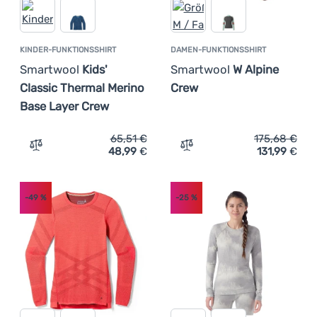
KINDER-FUNKTIONSSHIRT
DAMEN-FUNKTIONSSHIRT
Smartwool
Kids'
Smartwool
W Alpine
Classic Thermal Merino
Crew
Base Layer Crew
65,51
€
175,68
€
48,99
€
131,99
€
Zum Vergleich 'Kinder-Funktionsshirt Smartwool Kids' C
Zum Vergleich 'Damen-Fun
-49
%
-25
%