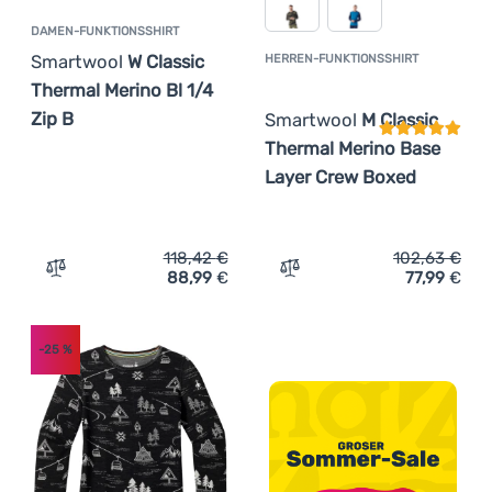
DAMEN-FUNKTIONSSHIRT
Smartwool
W Classic
HERREN-FUNKTIONSSHIRT
Kundenbewer
Thermal Merino Bl 1/4
Zip B
Smartwool
M Classic
Thermal Merino Base
Layer Crew Boxed
118,42
€
102,63
€
88,99
€
77,99
€
Zum Vergleich 'Damen-Funktionsshirt Smartwool W Classi
Zum Vergleich 'Herren-Fu
-25
%