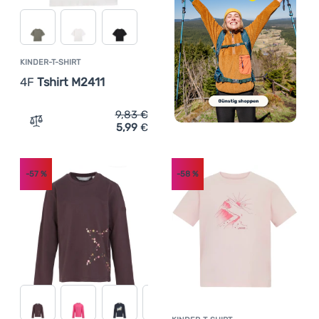
KINDER-T-SHIRT
4F
Tshirt M2411
9,83
€
5,99
€
Zum Vergleich 'Kinder-T-Shirt 4F Tshirt M2411' hinzufüg
-57
%
-58
%