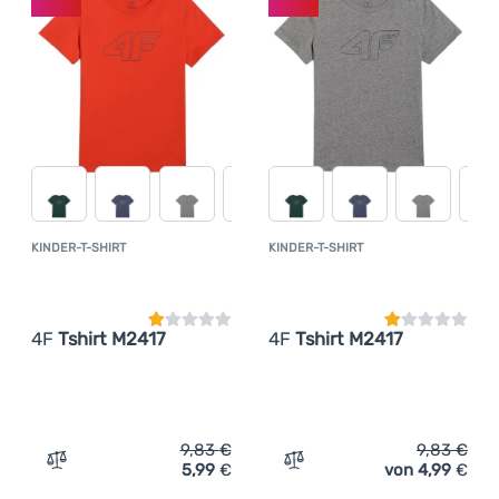
KINDER-T-SHIRT
KINDER-T-SHIRT
Kundenbewertung
Kundenbewer
4F
Tshirt M2417
4F
Tshirt M2417
9,83
€
9,83
€
5,99
€
von 4,99
€
Zum Vergleich 'Kinder-T-Shirt 4F Tshirt M2417' hinzufüg
Zum Vergleich 'Kinder-T-S