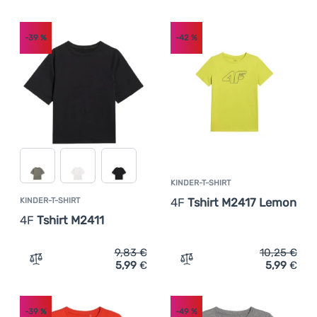
-39
%
-42
%
KINDER-T-SHIRT
4F
Tshirt M2417 Lemon
KINDER-T-SHIRT
4F
Tshirt M2411
9,83
€
10,25
€
5,99
€
5,99
€
Zum Vergleich 'Kinder-T-Shirt 4F Tshirt M2411' hinzufüg
Zum Vergleich 'Kinder-T-S
-39
%
-49
%