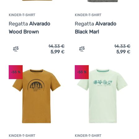
KINDER-T-SHIRT
KINDER-T-SHIRT
Regatta
Alvarado
Regatta
Alvarado
Wood Brown
Black Marl
14,33
€
14,33
€
5,99
€
5,99
€
Zum Vergleich 'Kinder-T-Shirt Regatta Alvarado Wood B
Zum Vergleich 'Kinder-T-S
-55
%
-55
%
KINDER-T-SHIRT
KINDER-T-SHIRT