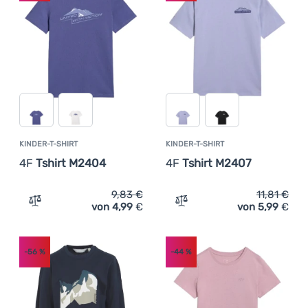
KINDER-T-SHIRT
KINDER-T-SHIRT
4F
Tshirt M2404
4F
Tshirt M2407
9,83
€
11,81
€
von 4,99
€
von 5,99
€
Zum Vergleich 'Kinder-T-Shirt 4F Tshirt M2404' hinzufü
Zum Vergleich 'Kinder-T-S
-56
%
-44
%