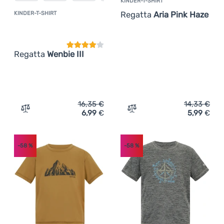
KINDER-T-SHIRT
Regatta
Aria Pink Haze
KINDER-T-SHIRT
Kundenbewertung
Regatta
Wenbie III
16,35
€
14,33
€
6,99
€
5,99
€
Zum Vergleich 'Kinder-T-Shirt Regatta Wenbie III' hinzuf
Zum Vergleich 'Kinder-T-S
-58
%
-58
%