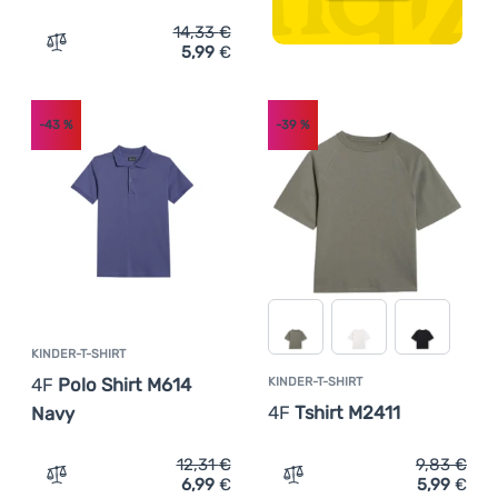
14,33
€
5,99
€
Zum Vergleich 'Kinder-T-Shirt Regatta Alvarado Night Sk
-43
%
-39
%
KINDER-T-SHIRT
4F
Polo Shirt M614
KINDER-T-SHIRT
4F
Tshirt M2411
Navy
12,31
€
9,83
€
6,99
€
5,99
€
Zum Vergleich 'Kinder-T-Shirt 4F Polo Shirt M614 Navy' 
Zum Vergleich 'Kinder-T-S