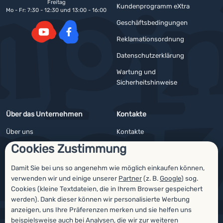
Freitag
Kundenprogramm eXtra
Mo - Fr: 7:30 - 12:30 und 13:00 - 16:00
Geschäftsbedingungen
Reklamationsordnung
YouTube
Facebook
Datenschutzerklärung
Wartung und
Sicherheitshinweise
Über das Unternehmen
Kontakte
Über uns
Kontakte
Cookies Zustimmung
Impressum
Angebote für Firmen und Vereine
4camping4nature
Newsletter
Damit Sie bei uns so angenehm wie möglich einkaufen können,
verwenden wir und einige unserer
Partner
(z. B.
Google
) sog.
Unsere Tester
Cookies (kleine Textdateien, die in Ihrem Browser gespeichert
werden). Dank dieser können wir personalisierte Werbung
anzeigen, uns Ihre Präferenzen merken und sie helfen uns
beispielsweise auch bei Analysen, die wir zur weiteren