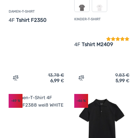
DAMEN-T-SHIRT
4F
Tshirt F2350
KINDER-T-SHIRT
Kundenbewer
4F
Tshirt M2409
13,78
€
9,83
€
6,99
€
5,99
€
Zum Vergleich 'Damen-T-Shirt 4F Tshirt F2350' hinzufü
Zum Vergleich 'Kinder-T-S
-49
%
-46
%