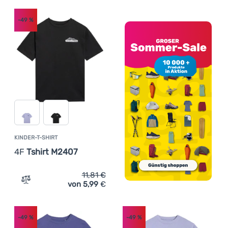
-49
%
KINDER-T-SHIRT
4F
Tshirt M2407
11,81
€
von 5,99
€
Zum Vergleich 'Kinder-T-Shirt 4F Tshirt M2407' hinzufü
-49
%
-49
%