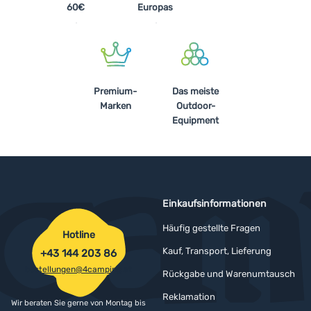
60€
Europas
Premium-
Das meiste
Marken
Outdoor-
Equipment
Einkaufsinformationen
Häufig gestellte Fragen
Hotline
Kauf, Transport, Lieferung
+43 144 203 86
bestellungen@4camping.at
Rückgabe und Warenumtausch
Reklamation
Wir beraten Sie gerne von Montag bis