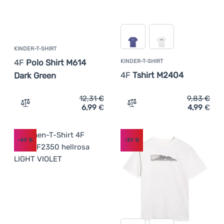
KINDER-T-SHIRT
4F
Polo Shirt M614
KINDER-T-SHIRT
4F
Tshirt M2404
Dark Green
12,31
€
9,83
€
6,99
€
4,99
€
Zum Vergleich 'Kinder-T-Shirt 4F Polo Shirt M614 Dark G
Zum Vergleich 'Kinder-T-S
-49
%
-39
%