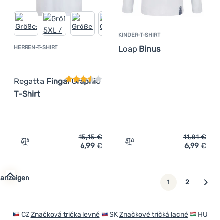
KINDER-T-SHIRT
Loap
Binus
HERREN-T-SHIRT
Kundenbewertung
Regatta
Fingal Graphic
T-Shirt
15,15
€
11,81
€
6,99
€
6,99
€
Zum Vergleich 'Herren-T-Shirt Regatta Fingal Graphic T-
Zum Vergleich 'Kinder-T-S
 anzeigen
weiter
1
2
CZ
Značková trička levně
SK
Značkové tričká lacné
HU