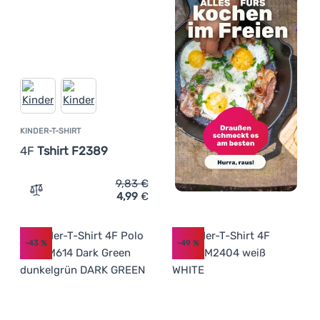
KINDER-T-SHIRT
4F
Tshirt F2389
9,83
€
4,99
€
Zum Vergleich 'Kinder-T-Shirt 4F Tshirt F2389' hinzufüg
-43
%
-49
%