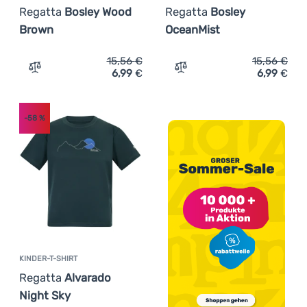
Regatta
Bosley Wood
Regatta
Bosley
Brown
OceanMist
15,56
€
15,56
€
6,99
€
6,99
€
Zum Vergleich 'Kinder-T-Shirt Regatta Bosley Wood Bro
Zum Vergleich 'Kinder-T-S
-58
%
KINDER-T-SHIRT
Regatta
Alvarado
Night Sky