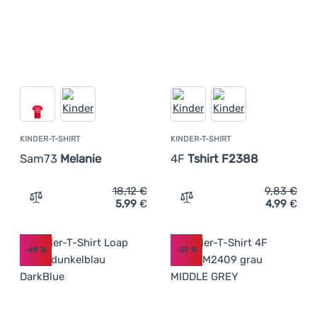
KINDER-T-SHIRT
KINDER-T-SHIRT
Sam73
Melanie
4F
Tshirt F2388
18,12
€
9,83
€
5,99
€
4,99
€
Zum Vergleich 'Kinder-T-Shirt Sam73 Melanie' hinzufüge
Zum Vergleich 'Kinder-T-S
-49
%
-39
%