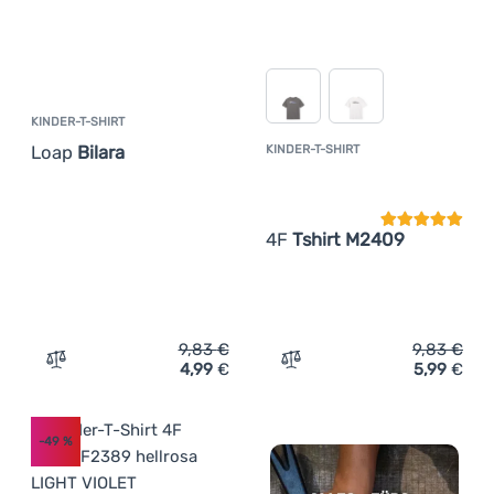
KINDER-T-SHIRT
Loap
Bilara
KINDER-T-SHIRT
Kundenbewer
4F
Tshirt M2409
9,83
€
9,83
€
4,99
€
5,99
€
Zum Vergleich 'Kinder-T-Shirt Loap Bilara' hinzufügen
Zum Vergleich 'Kinder-T-S
-49
%