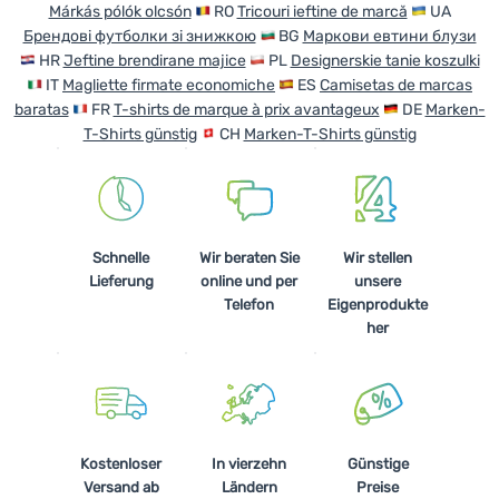
Márkás pólók olcsón
RO
Tricouri ieftine de marcă
UA
Брендові футболки зі знижкою
BG
Маркови евтини блузи
HR
Jeftine brendirane majice
PL
Designerskie tanie koszulki
IT
Magliette firmate economiche
ES
Camisetas de marcas
baratas
FR
T-shirts de marque à prix avantageux
DE
Marken-
T-Shirts günstig
CH
Marken-T-Shirts günstig
Schnelle
Wir beraten Sie
Wir stellen
Lieferung
online und per
unsere
Telefon
Eigenprodukte
her
Kostenloser
In vierzehn
Günstige
Versand ab
Ländern
Preise