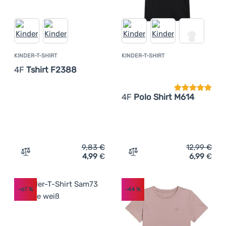
KINDER-T-SHIRT
KINDER-T-SHIRT
Kundenbewer
4F
Tshirt F2388
4F
Polo Shirt M614
9,83
€
12,99
€
4,99
€
6,99
€
Zum Vergleich 'Kinder-T-Shirt 4F Tshirt F2388' hinzufüg
Zum Vergleich 'Kinder-T-S
-67
%
-44
%