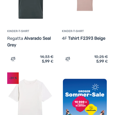
Anmelden /
Registrieren
KINDER-T-SHIRT
KINDER-T-SHIRT
Regatta
Alvarado Seal
4F
Tshirt F2393 Beige
Grey
14,33
€
10,25
€
5,99
€
5,99
€
Zum Vergleich 'Kinder-T-Shirt Regatta Alvarado Seal Gre
Zum Vergleich 'Kinder-T-S
-39
%