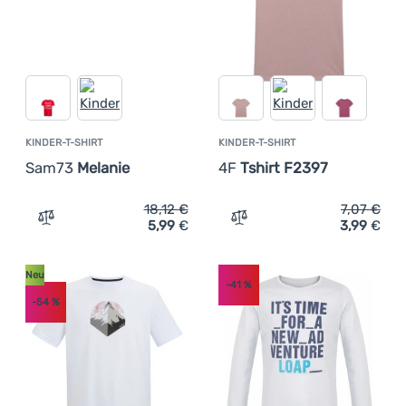
KINDER-T-SHIRT
KINDER-T-SHIRT
Sam73
Melanie
4F
Tshirt F2397
18,12
€
7,07
€
5,99
€
3,99
€
Zum Vergleich 'Kinder-T-Shirt Sam73 Melanie' hinzufüge
Zum Vergleich 'Kinder-T-S
Neu
-41
%
-54
%