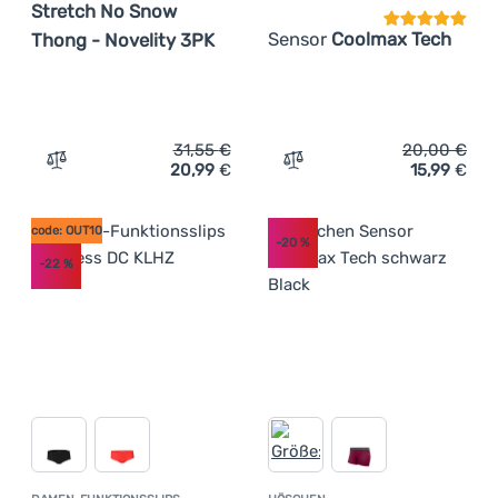
Stretch No Snow
Sensor
Coolmax Tech
Thong - Novelity 3PK
31,55
€
20,00
€
20,99
€
15,99
€
Zum Vergleich 'Damenhöschen Under Armour UA Pure St
Zum Vergleich 'Höschen S
code: OUT10
-20
%
-22
%