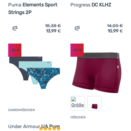
Puma
Elements Sport
Progress
DC KLHZ
Strings 2P
18,38
€
14,00
€
13,99
€
10,99
€
Zum Vergleich 'Damenhöschen Puma Elements Sport Str
Zum Vergleich 'Damen-Fun
-33
%
-20
%
DAMENHÖSCHEN
Kundenbewertung
HÖSCHEN
Kundenbewer
Under Armour
UA Pure