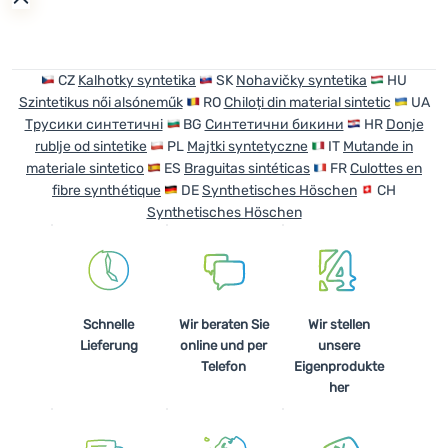
CZ
Kalhotky syntetika
SK
Nohavičky syntetika
HU
Szintetikus női alsóneműk
RO
Chiloți din material sintetic
UA
Трусики синтетичні
BG
Синтетични бикини
HR
Donje
rublje od sintetike
PL
Majtki syntetyczne
IT
Mutande in
materiale sintetico
ES
Braguitas sintéticas
FR
Culottes en
fibre synthétique
DE
Synthetisches Höschen
CH
Synthetisches Höschen
Schnelle
Wir beraten Sie
Wir stellen
Lieferung
online und per
unsere
Telefon
Eigenprodukte
her