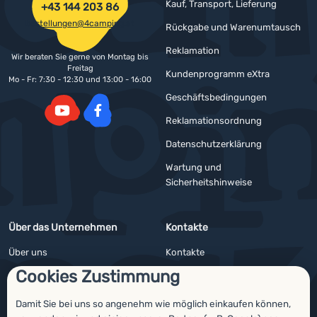
Kauf, Transport, Lieferung
+43 144 203 86
bestellungen@4camping.at
Rückgabe und Warenumtausch
Reklamation
Wir beraten Sie gerne von Montag bis
Freitag
Kundenprogramm eXtra
Mo - Fr: 7:30 - 12:30 und 13:00 - 16:00
Geschäftsbedingungen
Reklamationsordnung
YouTube
Facebook
Datenschutzerklärung
Wartung und
Sicherheitshinweise
Über das Unternehmen
Kontakte
Über uns
Kontakte
Cookies Zustimmung
Impressum
Angebote für Firmen und Vereine
4camping4nature
Newsletter
Damit Sie bei uns so angenehm wie möglich einkaufen können,