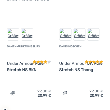
DAMEN-FUNKTIONSSLIPS
DAMENHÖSCHEN
Kundenbewertung
Kundenbewer
Under Armour
Pure
Under Armour
UA Pure
Stretch NS BKN
Stretch NS Thong
29,00
€
29,00
€
20,99
€
20,99
€
Zum Vergleich 'Damen-Funktionsslips Under Armour Pur
Zum Vergleich 'Damenhös