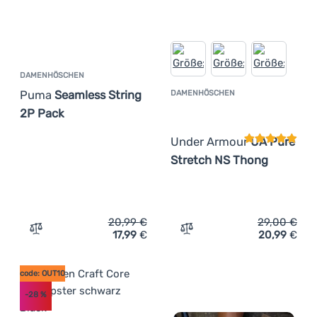
DAMENHÖSCHEN
Puma
Seamless String
DAMENHÖSCHEN
Kundenbewer
2P Pack
Under Armour
UA Pure
Stretch NS Thong
20,99
€
29,00
€
17,99
€
20,99
€
Zum Vergleich 'Damenhöschen Puma Seamless String 2P
Zum Vergleich 'Damenhös
code: OUT10
-28
%