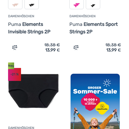
DAMENHÖSCHEN
DAMENHÖSCHEN
Puma
Elements
Puma
Elements Sport
Invisible Strings 2P
Strings 2P
18,38
€
18,38
€
13,99
€
13,99
€
Zum Vergleich 'Damenhöschen Puma Elements Invisible S
Zum Vergleich 'Damenhösc
Neu
-21
%
DAMENHÖSCHEN