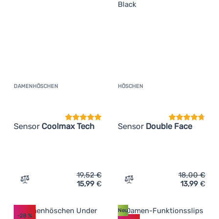
DAMENHÖSCHEN
HÖSCHEN
Kundenbewertung
Kundenbewer
Sensor
Coolmax Tech
Sensor
Double Face
19,52
€
18,00
€
15,99
€
13,99
€
Zum Vergleich 'Damenhöschen Sensor Coolmax Tech' hi
Zum Vergleich 'Höschen S
Neu
-28
%