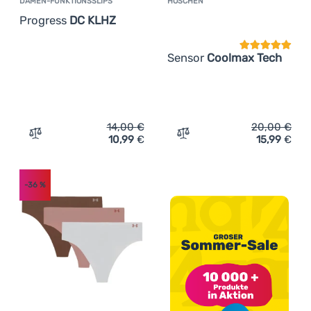
DAMEN-FUNKTIONSSLIPS
HÖSCHEN
Kundenbewer
Progress
DC KLHZ
Sensor
Coolmax Tech
14,00
€
20,00
€
10,99
€
15,99
€
Zum Vergleich 'Damen-Funktionsslips Progress DC KLHZ
Zum Vergleich 'Höschen S
-36
%