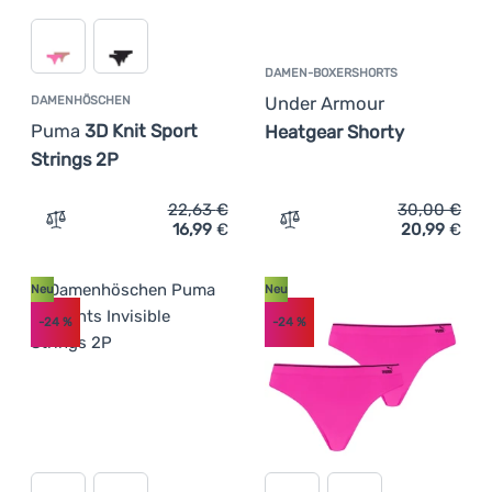
DAMEN-BOXERSHORTS
Under Armour
DAMENHÖSCHEN
Puma
3D Knit Sport
Heatgear Shorty
Strings 2P
22,63
€
30,00
€
16,99
€
20,99
€
Zum Vergleich 'Damenhöschen Puma 3D Knit Sport Strin
Zum Vergleich 'Damen-Box
Neu
Neu
-24
%
-24
%