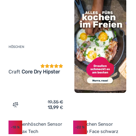
HÖSCHEN
Kundenbewertung
Craft
Core Dry Hipster
19,35
€
13,99
€
Zum Vergleich 'Höschen Craft Core Dry Hipster' hinzufü
-18
%
-22
%