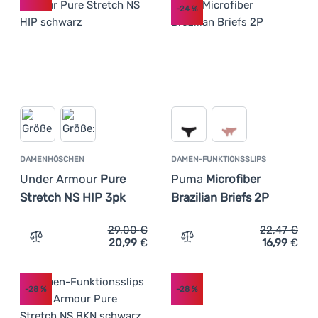
-24
%
DAMENHÖSCHEN
DAMEN-FUNKTIONSSLIPS
Under Armour
Pure
Puma
Microfiber
Stretch NS HIP 3pk
Brazilian Briefs 2P
29,00
€
22,47
€
20,99
€
16,99
€
Zum Vergleich 'Damenhöschen Under Armour Pure Stret
Zum Vergleich 'Damen-Funk
-28
%
-28
%