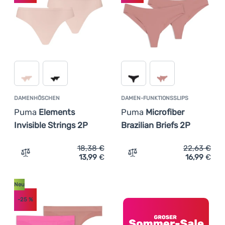
Anmelden /
Registrieren
DAMENHÖSCHEN
DAMEN-FUNKTIONSSLIPS
Puma
Elements
Puma
Microfiber
Invisible Strings 2P
Brazilian Briefs 2P
18,38
€
22,63
€
13,99
€
16,99
€
Zum Vergleich 'Damenhöschen Puma Elements Invisible S
Zum Vergleich 'Damen-Funk
Neu
-25
%