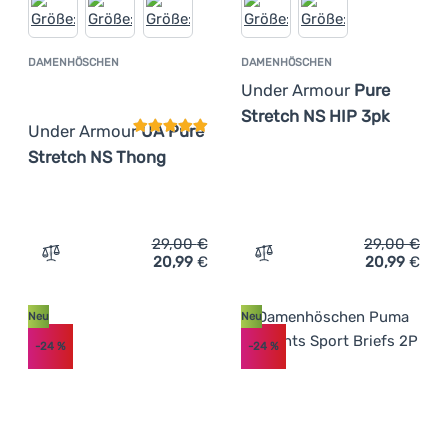
DAMENHÖSCHEN
DAMENHÖSCHEN
Kundenbewertung
Under Armour
Pure
Stretch NS HIP 3pk
Under Armour
UA Pure
Stretch NS Thong
29,00
€
29,00
€
20,99
€
20,99
€
Zum Vergleich 'Damenhöschen Under Armour UA Pure St
Zum Vergleich 'Damenhösc
Neu
Neu
-24
%
-24
%