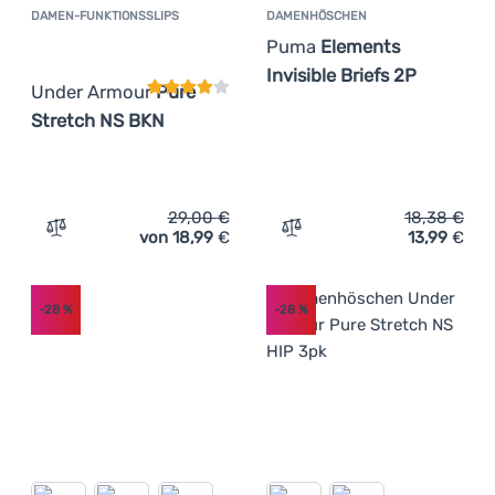
DAMEN-FUNKTIONSSLIPS
DAMENHÖSCHEN
Kundenbewertung
Puma
Elements
Invisible Briefs 2P
Under Armour
Pure
Stretch NS BKN
29,00
€
18,38
€
von 18,99
€
13,99
€
Zum Vergleich 'Damen-Funktionsslips Under Armour Pur
Zum Vergleich 'Damenhösc
-28
%
-28
%