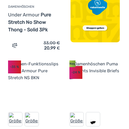
DAMENHÖSCHEN
Under Armour
Pure
Stretch No Show
Thong - Solid 3Pk
33,00
€
20,99
€
Zum Vergleich 'Damenhöschen Under Armour Pure Stretc
Neu
-35
%
-24
%