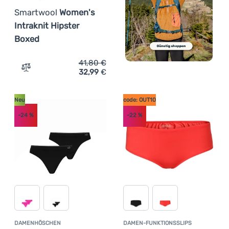
Smartwool
Women's
Intraknit Hipster
Boxed
41,80
€
32,99
€
Zum Vergleich 'Damenhöschen Smartwool Women's Intrak
Neu
code: OUT10
-24
%
-22
%
DAMENHÖSCHEN
DAMEN-FUNKTIONSSLIPS