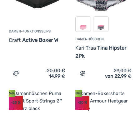
DAMEN-FUNKTIONSSLIPS
Craft
Active Boxer W
DAMENHÖSCHEN
Kari Traa
Tina Hipster
2Pk
20,00
€
29,00
€
14,99
€
von 22,99
€
Zum Vergleich 'Damen-Funktionsslips Craft Active Boxe
Zum Vergleich 'Damenhösch
Neu
Neu
-25
%
-30
%