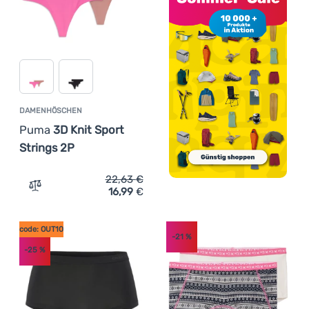
DAMENHÖSCHEN
Puma
3D Knit Sport
Strings 2P
22,63
€
16,99
€
Zum Vergleich 'Damenhöschen Puma 3D Knit Sport Strin
code: OUT10
-21
%
-25
%