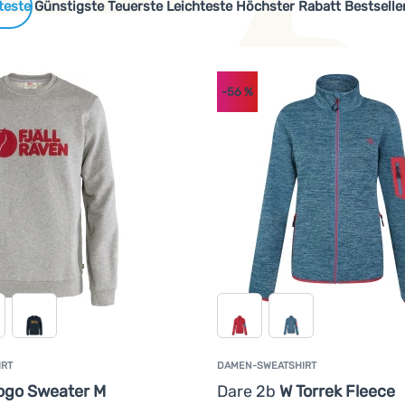
 Produkte
Günstigste
Teuerste
Leichteste
Höchster Rabatt
Bestselle
-56
%
cen oder recycelten Materialien hergestellt werden oder sind s
IRT
DAMEN-SWEATSHIRT
ogo Sweater M
Dare 2b
W Torrek Fleece