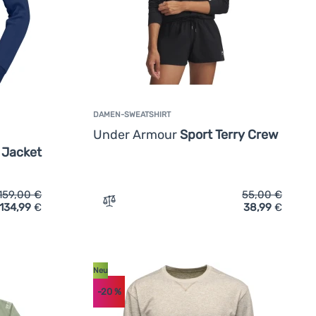
DAMEN-SWEATSHIRT
Under Armour
Sport Terry Crew
 Jacket
159,00
€
55,00
€
134,99
€
38,99
€
ktions-Sweatshirt Norrona falketind warm2 Jacket' hinzufügen
Zum Vergleich 'Damen-Sweatshirt Under 
Neu
-20
%