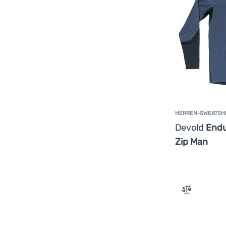
HERREN-SWEATSH
Devold
Endu
Zip Man
Zum Vergle