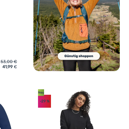
53,00
€
41,99
€
atshirt Husky Aflee K' hinzufügen
Neu
-29
%