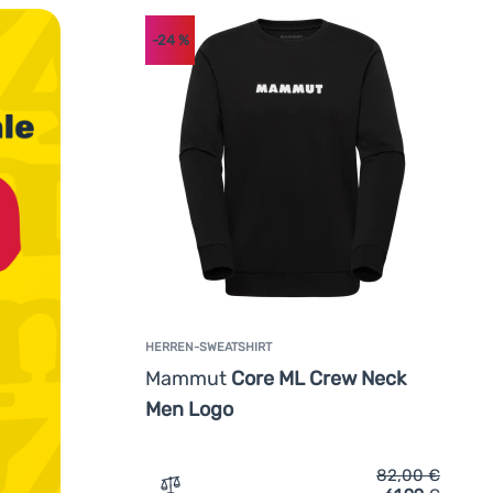
-24
%
HERREN-SWEATSHIRT
Mammut
Core ML Crew Neck
Men Logo
82,00
€