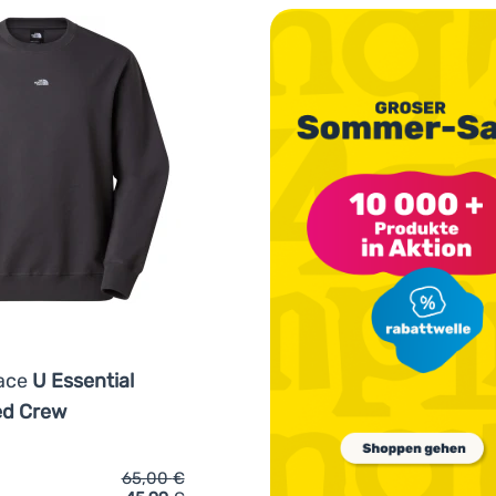
Face
U Essential
ed Crew
65,00
€