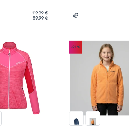
119,99
€
89,99
€
ich 'Herren-Sweatshirt Fjällräven Logo Sweater M' hinzufügen
Zum Vergleich 'Damen-Swea
-21
%