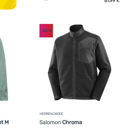
61,99
€
 hinzufügen
Zum Vergleich 'Herren-Sweatshirt Mammu
-25
%
HERRENJACKE
et M
Salomon
Chroma