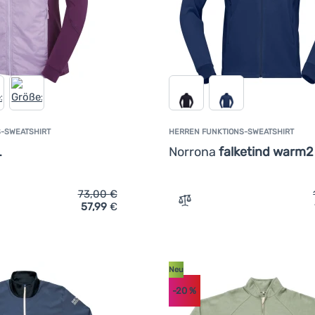
-SWEATSHIRT
HERREN FUNKTIONS-SWEATSHIRT
L
Norrona
falketind warm2
73,00
€
57,99
€
ich 'Damen Funktions-Sweatshirt Husky Any L' hinzufügen
Zum Vergleich 'Herren Fun
Neu
-20
%