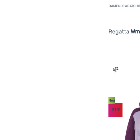
DAMEN-SWEATSHI
Montane
(
3
)
Montura
(
1
)
MOOA
(
9
)
Regatta
Wmn
Mountain Equipment
(
1
)
Norrona
(
7
)
Northfinder
(
12
)
On Running
(
1
)
Zum Vergle
Ortovox
(
9
)
Patagonia
(
10
)
Progress
(
19
)
Neu
Puma
(
2
)
-21
%
Reima
(
15
)
Salewa
(
6
)
Salomon
(
5
)