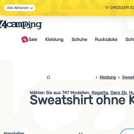
🌞 GROSSER S
Alle Aktionen
🤫 - 10 % AUF 
Sale
Kleidung
Schuhe
Rucksäcke
Sch
🌞 GROSSER S
4camping.at
Kleidung
Sweat
Wählen Sie aus
747
Modellen.
Regatta
,
Dare 2b
,
H
Sweatshirt ohne 
Filterung nach Parametern und 
Hersteller