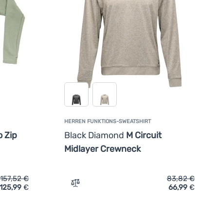
HERREN FUNKTIONS-SWEATSHIRT
 Zip
Black Diamond
M Circuit
Midlayer Crewneck
157,52
€
83,82
€
125,99
€
66,99
€
' hinzufügen
eatshirt Devold Endurance Merino Zip Man' hinzufügen
Zum Vergleich 'Herren Funktions-Sweatsh