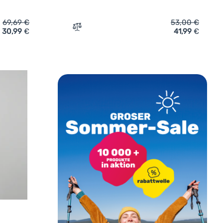
69,69
€
53,00
€
30,99
€
41,99
€
tshirt Dare 2b W Torrek Fleece' hinzufügen
Zum Vergleich 'Kinder-Sweatshirt Husky A