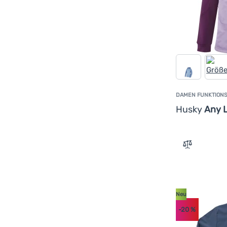
Sensor
(
10
)
Silvini
(
6
)
The North Face
(
15
)
Trespass
(
2
)
Trimm
(
26
)
Under Armour
(
24
)
DAMEN FUNKTIONS
Vans
(
5
)
Husky
Any 
WAMU
(
6
)
Zum Vergle
Neu
-20
%