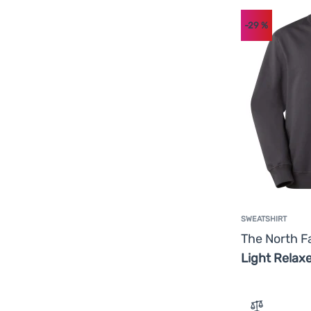
-29
%
SWEATSHIRT
The North 
Light Relax