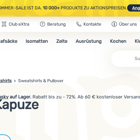
OMMER-SALE IST DA.
10 000+
PRODUKTE ZU AKTIONSPREISEN.
Ang
Club eXtra
Beratung
Kontakte
Über uns
AUSGEWÄHLTE CAMPING- & WANDERAUSRÜSTUNG.
CODE
OUT10
NUTZE
lafsäcke
Isomatten
Zelte
Ausrüstung
Kochen
Kl
OMMER-SALE IST DA.
10 000+
PRODUKTE ZU AKTIONSPREISEN.
Ang
Su
shirts
Sweatshirts & Pullover
usky
auf Lager.
Rabatt bis zu - 72%. Ab 60 € kostenloser Versan
Kapuze
Marken