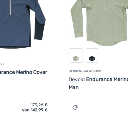
IRT
rance Merino Cover
HERREN-SWEATSHIRT
Devold
Endurance Merino
Man
179,26
€
von 142,99
€
ich 'Herren-Sweatshirt Devold Endurance Merino Cover Zip Man
Zum Vergleich 'Herren-Sw