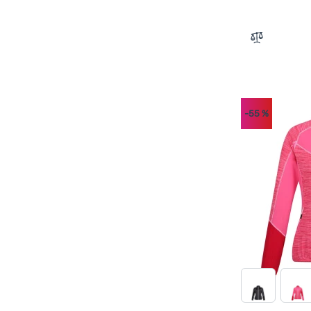
Direct Alpine
(
3
)
Drexiss
(
2
)
Zum Vergle
Etape
(
6
)
Fjällräven
(
21
)
Hannah
(
18
)
-55
%
Helly Hansen
(
6
)
Hi-Tec
(
6
)
High Point
(
30
)
Icebreaker
(
12
)
Kama
(
2
)
Kari Traa
(
10
)
Karpos
(
7
)
Kilpi
(
38
)
Loap
(
2
)
Mammut
(
3
)