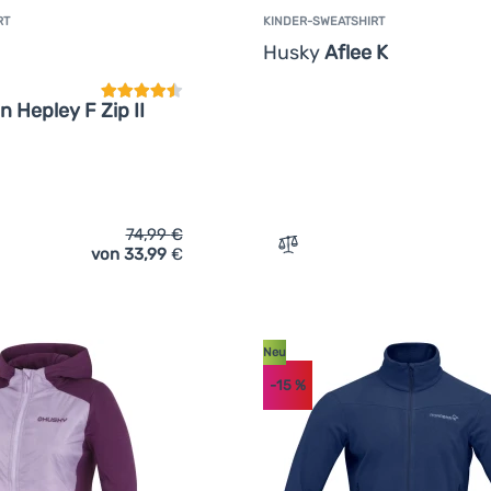
RT
KINDER-SWEATSHIRT
Kundenbewertung
Husky
Aflee K
 Hepley F Zip II
74,99
€
von 33,99
€
ich 'Damen-Sweatshirt Regatta Wmn Hepley F Zip II' hinzufügen
Zum Vergleich 'Kinder-Swe
Neu
-15
%