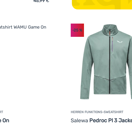
45,99
€
ich 'Sweatshirt The North Face U Essential Light Relaxed Crew'
-25
%
RT
HERREN FUNKTIONS-SWEATSHIRT
 On
Salewa
Pedroc Pl 3 Jack