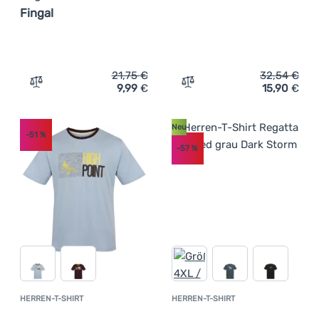
Fingal
21,75
€
32,54
€
9,99
€
15,90
€
Zum Vergleich 'Damen-T-Shirt Regatta Women's Fingal' 
Zum Vergleich 'Herren-T-S
Neu
-51
%
-57
%
HERREN-T-SHIRT
HERREN-T-SHIRT
Kundenbewertung
Kundenbewer