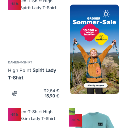
-51
%
DAMEN-T-SHIRT
High Point
Spirit Lady
T-Shirt
32,54
€
15,90
€
Zum Vergleich 'Damen-T-Shirt High Point Spirit Lady T-S
Neu
-51
%
-20
%