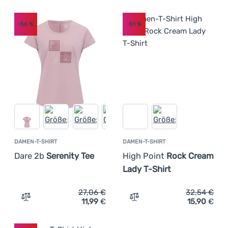
-56
%
-51
%
DAMEN-T-SHIRT
DAMEN-T-SHIRT
Dare 2b
Serenity Tee
High Point
Rock Cream
Lady T-Shirt
27,06
€
32,54
€
11,99
€
15,90
€
Zum Vergleich 'Damen-T-Shirt Dare 2b Serenity Tee' hin
Zum Vergleich 'Damen-T-Sh