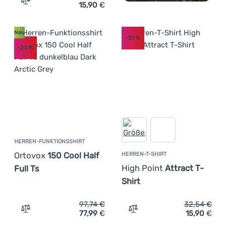
15,90
€
Zum Vergleich 'Herren T-Shirt High Point Bounce T-Shirt
Neu
-51
%
-20
%
HERREN-FUNKTIONSSHIRT
Ortovox
150 Cool Half
HERREN-T-SHIRT
High Point
Attract T-
Full Ts
Shirt
97,74
€
32,54
€
77,99
€
15,90
€
Zum Vergleich 'Herren-Funktionsshirt Ortovox 150 Cool H
Zum Vergleich 'Herren-T-Sh