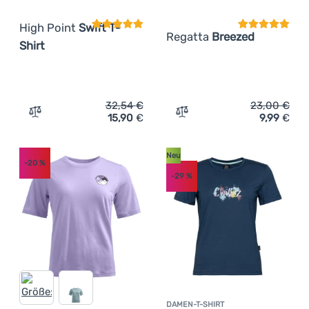
High Point
Swift T-
Regatta
Breezed
Shirt
32,54
€
23,00
€
15,90
€
9,99
€
Zum Vergleich 'Herren-T-Shirt High Point Swift T-Shirt'
Zum Vergleich 'Herren-T-S
Neu
-20
%
-29
%
DAMEN-T-SHIRT