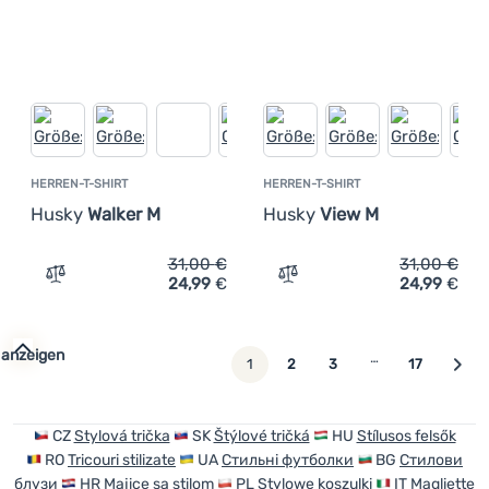
HERREN-T-SHIRT
HERREN-T-SHIRT
Husky
Walker M
Husky
View M
31,00
€
31,00
€
24,99
€
24,99
€
Zum Vergleich 'Herren-T-Shirt Husky Walker M' hinzufüg
Zum Vergleich 'Herren-T-S
 anzeigen
…
weiter
1
2
3
17
CZ
Stylová trička
SK
Štýlové tričká
HU
Stílusos felsők
RO
Tricouri stilizate
UA
Стильні футболки
BG
Стилови
блузи
HR
Majice sa stilom
PL
Stylowe koszulki
IT
Magliette