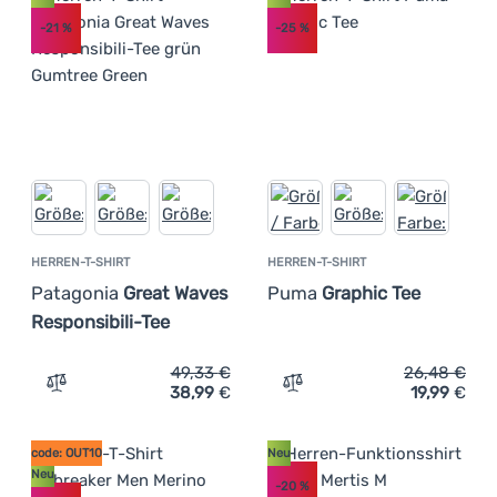
-21
%
-25
%
HERREN-T-SHIRT
HERREN-T-SHIRT
Patagonia
Great Waves
Puma
Graphic Tee
Responsibili-Tee
49,33
€
26,48
€
38,99
€
19,99
€
Zum Vergleich 'Herren-T-Shirt Patagonia Great Waves Re
Zum Vergleich 'Herren-T-S
code: OUT10
Neu
Neu
-20
%