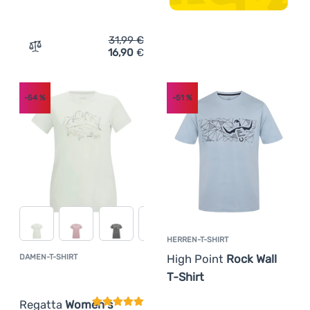
31,99
€
16,90
€
Zum Vergleich 'Herren-T-Shirt Zulu Bambus Elephant 21
-54
%
-51
%
HERREN-T-SHIRT
High Point
Rock Wall
DAMEN-T-SHIRT
Kundenbewertung
T-Shirt
Regatta
Women's