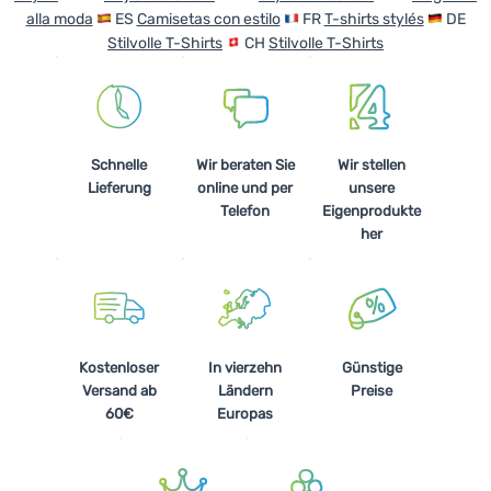
alla moda
ES
Camisetas con estilo
FR
T-shirts stylés
DE
Stilvolle T-Shirts
CH
Stilvolle T-Shirts
Schnelle
Wir beraten Sie
Wir stellen
Lieferung
online und per
unsere
Telefon
Eigenprodukte
her
Kostenloser
In vierzehn
Günstige
Versand ab
Ländern
Preise
60€
Europas