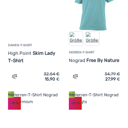
DAMEN-T-SHIRT
High Point
Skim Lady
HERREN-T-SHIRT
Nograd
Free By Nature
T-Shirt
32,54
€
34,79
€
15,90
€
27,99
€
Zum Vergleich 'Damen-T-Shirt High Point Skim Lady T-Sh
Zum Vergleich 'Herren-T-S
Neu
Neu
-19
%
-20
%