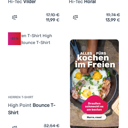
Hi-Tec
Vilder
Hi-Tec
Horal
17,10
€
19,74
€
11,99
€
13,99
€
Zum Vergleich 'Herren-T-Shirt Hi-Tec Vilder' hinzufügen
Zum Vergleich 'Herren T-S
-51
%
HERREN T-SHIRT
High Point
Bounce T-
Shirt
32,54
€