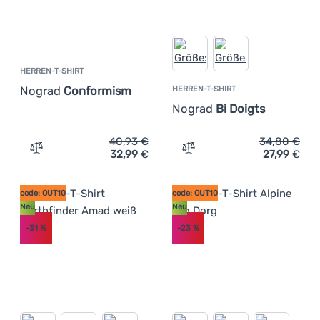
HERREN-T-SHIRT
Nograd
Conformism
HERREN-T-SHIRT
Nograd
Bi Doigts
40,93
€
34,80
€
32,99
€
27,99
€
Zum Vergleich 'Herren-T-Shirt Nograd Conformism' hin
Zum Vergleich 'Herren-T-S
code: OUT10
code: OUT10
Neu
Neu
-31
%
-23
%