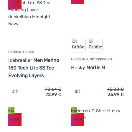
-19
%
HERREN-T-SHIRT
Icebreaker
Men Merino
HERREN-FUNKTIONSSHIRT
Husky
Mertis M
150 Tech Lite SS Tee
Evolving Layers
90,64
€
45,00
€
72,99
€
35,99
€
Zum Vergleich 'Herren-T-Shirt Icebreaker Men Merino 150
Zum Vergleich 'Herren-Fun
Neu
Neu
-19
%
-19
%