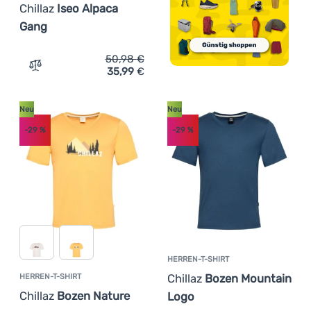
Chillaz
Iseo Alpaca
Gang
50,98
€
35,99
€
Zum Vergleich 'Damen-T-Shirt Chillaz Iseo Alpaca Gang'
Neu
Neu
-29
%
-29
%
HERREN-T-SHIRT
Chillaz
Bozen Mountain
HERREN-T-SHIRT
Chillaz
Bozen Nature
Logo