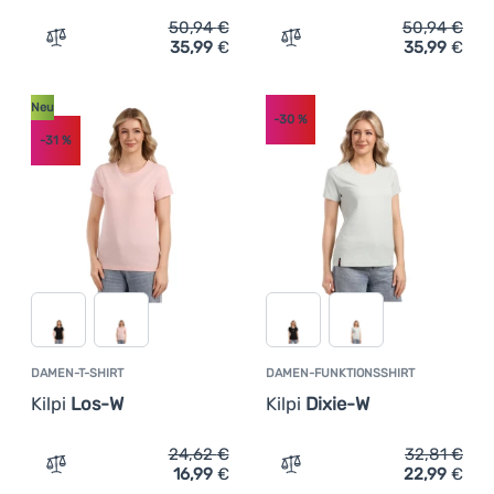
50,94
€
50,94
€
35,99
€
35,99
€
Zum Vergleich 'Herren-T-Shirt Chillaz Bozen Nature' hin
Zum Vergleich 'Herren-T-S
Neu
-30
%
-31
%
DAMEN-T-SHIRT
DAMEN-FUNKTIONSSHIRT
Kilpi
Los-W
Kilpi
Dixie-W
24,62
€
32,81
€
16,99
€
22,99
€
Zum Vergleich 'Damen-T-Shirt Kilpi Los-W' hinzufügen
Zum Vergleich 'Damen-Funk