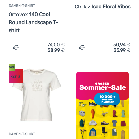
Chillaz
Iseo Floral Vibes
DAMEN-T-SHIRT
Ortovox
140 Cool
Round Landscape T-
shirt
74,00
€
50,94
€
58,99
€
35,99
€
Zum Vergleich 'Damen-T-Shirt Ortovox 140 Cool Round L
Zum Vergleich 'Damen-T-Shi
Neu
-29
%
DAMEN-T-SHIRT