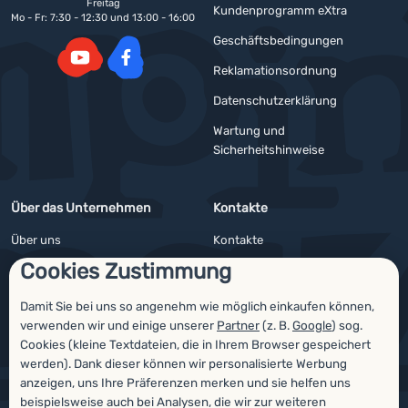
Freitag
Kundenprogramm eXtra
Mo - Fr: 7:30 - 12:30 und 13:00 - 16:00
Geschäftsbedingungen
Reklamationsordnung
YouTube
Facebook
Datenschutzerklärung
Wartung und
Sicherheitshinweise
Über das Unternehmen
Kontakte
Über uns
Kontakte
Cookies Zustimmung
Impressum
Angebote für Firmen und Vereine
4camping4nature
Newsletter
Damit Sie bei uns so angenehm wie möglich einkaufen können,
verwenden wir und einige unserer
Partner
(z. B.
Google
) sog.
Unsere Tester
Cookies (kleine Textdateien, die in Ihrem Browser gespeichert
werden). Dank dieser können wir personalisierte Werbung
anzeigen, uns Ihre Präferenzen merken und sie helfen uns
beispielsweise auch bei Analysen, die wir zur weiteren