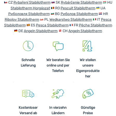
CZ
Rybaření Stabilotherm
SK
Rybárčenie Stabilotherm
HU
Stabilotherm Horgászat
RO
Pescuit Stabilotherm
UA
Риболовля Stabilotherm
BG
Риболов Stabilotherm
HR
Ribolov Stabilotherm
PL
Wędkarstwo Stabilotherm
IT
Pesca
Stabilotherm
ES
Pesca Stabilotherm
FR
Pêche Stabilotherm
DE
Angeln Stabilotherm
CH
Angeln Stabilotherm
Schnelle
Wir beraten Sie
Wir stellen
Lieferung
online und per
unsere
Telefon
Eigenprodukte
her
Kostenloser
In vierzehn
Günstige
Versand ab
Ländern
Preise