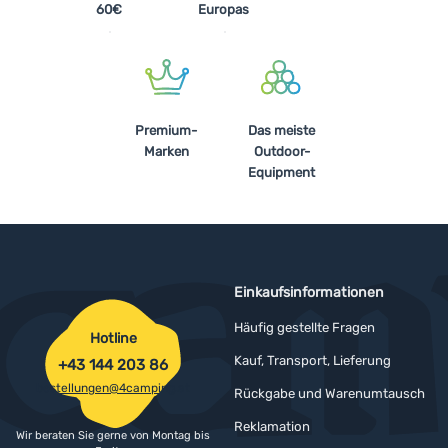
60€
Europas
Premium-
Das meiste
Marken
Outdoor-
Equipment
Einkaufsinformationen
Häufig gestellte Fragen
Hotline
Kauf, Transport, Lieferung
+43 144 203 86
bestellungen@4camping.at
Rückgabe und Warenumtausch
Reklamation
Wir beraten Sie gerne von Montag bis