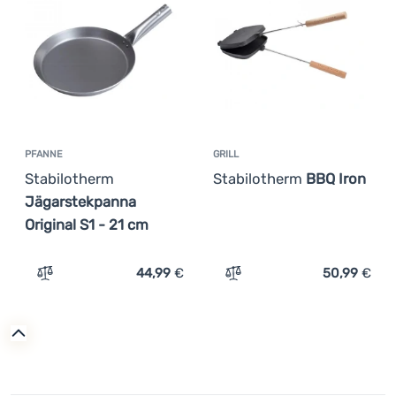
Anmelden /
Registrieren
PFANNE
GRILL
Stabilotherm
Stabilotherm
BBQ Iron
Jägarstekpanna
Original S1 - 21 cm
44,99
€
50,99
€
Zum Vergleich 'Pfanne Stabilotherm Jägarstekpanna Orig
Zum Vergleich 'Grill Stabi