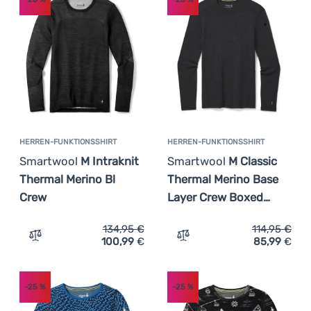
Kochen
(
2
)
Herren
Überwiegende Farbe
Günstigste
(
2
)
Kinder
Klettern
Preis
Blau
Grau
Schwarz
Teuerste
Ultraleichte
Leichteste
Ausrüstung
€
€
az
Höchster Rabatt
Sport
Bestseller
Marken
HERREN-FUNKTIONSSHIRT
HERREN-FUNKTIONSSHIRT
Smartwool
M Intraknit
Smartwool
M Classic
Wie wir Produkte einstufen
Club
Thermal Merino Bl
Thermal Merino Base
eXtra
Crew
Layer Crew Boxed…
Beratung
134,95
€
114,95
€
Kontakte
100,99
€
85,99
€
Zum Vergleich 'Herren-Funktionsshirt Smartwool M Intra
Zum Vergleich 'Herren-Fu
Über
uns
-25
%
-25
%