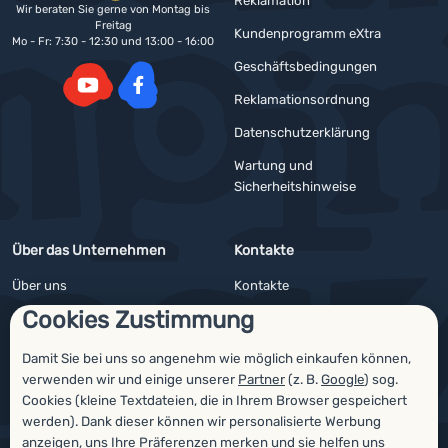
Reklamation
Wir beraten Sie gerne von Montag bis
Freitag
Kundenprogramm eXtra
Mo - Fr: 7:30 - 12:30 und 13:00 - 16:00
Geschäftsbedingungen
Reklamationsordnung
YouTube
Facebook
Datenschutzerklärung
Wartung und
Sicherheitshinweise
Über das Unternehmen
Kontakte
Über uns
Kontakte
Cookies Zustimmung
Impressum
Angebote für Firmen und Vereine
4camping4nature
Newsletter
Damit Sie bei uns so angenehm wie möglich einkaufen können,
verwenden wir und einige unserer
Partner
(z. B.
Google
) sog.
Unsere Tester
Cookies (kleine Textdateien, die in Ihrem Browser gespeichert
werden). Dank dieser können wir personalisierte Werbung
anzeigen, uns Ihre Präferenzen merken und sie helfen uns