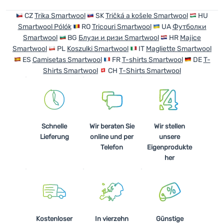
CZ
Trika Smartwool
SK
Tričká a košele Smartwool
HU
Smartwool Pólók
RO
Tricouri Smartwool
UA
Футболки
Smartwool
BG
Блузи и ризи Smartwool
HR
Majice
Smartwool
PL
Koszulki Smartwool
IT
Magliette Smartwool
ES
Camisetas Smartwool
FR
T-shirts Smartwool
DE
T-
Shirts Smartwool
CH
T-Shirts Smartwool
Schnelle
Wir beraten Sie
Wir stellen
Lieferung
online und per
unsere
Telefon
Eigenprodukte
her
Kostenloser
In vierzehn
Günstige