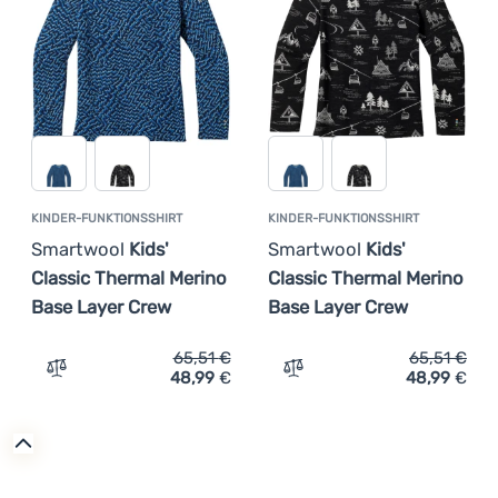
Anmelden /
Registrieren
KINDER-FUNKTIONSSHIRT
KINDER-FUNKTIONSSHIRT
Smartwool
Kids'
Smartwool
Kids'
Classic Thermal Merino
Classic Thermal Merino
Base Layer Crew
Base Layer Crew
65,51
€
65,51
€
48,99
€
48,99
€
Zum Vergleich 'Kinder-Funktionsshirt Smartwool Kids' C
Zum Vergleich 'Kinder-Fun