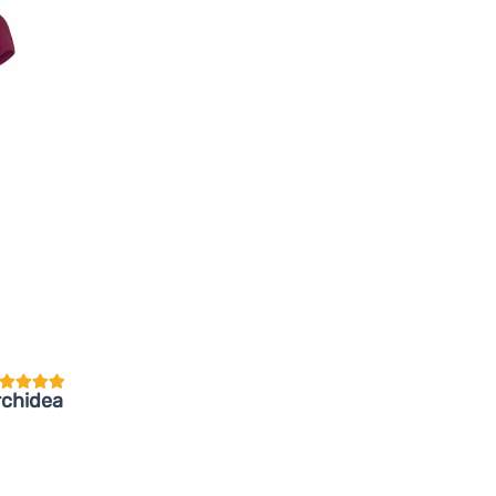
undenbewertung
rchidea