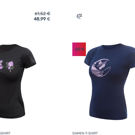
61,52
€
48,99
€
ich 'Damen-T-Shirt Sensor Merino Blend Stone' hinzufügen
Zum Vergleich 'Damen-Funk
-20
%
SSHIRT
DAMEN-T-SHIRT
K