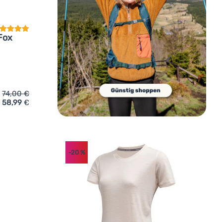
Fox
74,00
€
58,99
€
n
irt Sensor Merino Active Pt Fox' hinzufügen
-20
%