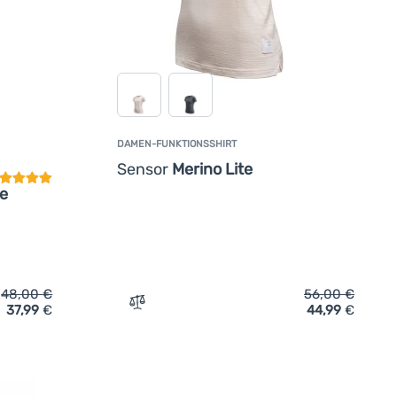
undenbewertung
DAMEN-FUNKTIONSSHIRT
Sensor
Merino Lite
e
48,00
€
56,00
€
37,99
€
44,99
€
nzufügen
rhemd Sensor Merino Wool Active' hinzufügen
Zum Vergleich 'Damen-Funktionsshirt Sen