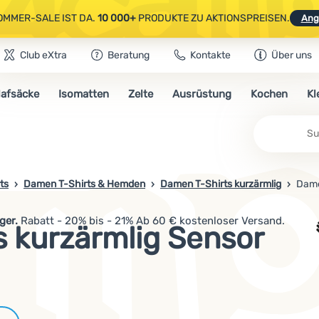
OMMER-SALE IST DA.
10 000+
PRODUKTE ZU AKTIONSPREISEN.
Ang
Club eXtra
Beratung
Kontakte
Über uns
AUSGEWÄHLTE CAMPING- & WANDERAUSRÜSTUNG.
CODE
OUT10
NUTZE
lafsäcke
Isomatten
Zelte
Ausrüstung
Kochen
Kl
OMMER-SALE IST DA.
10 000+
PRODUKTE ZU AKTIONSPREISEN.
Ang
Su
ts
Damen T-Shirts & Hemden
Damen T-Shirts kurzärmlig
Dame
ger.
Rabatt - 20% bis - 21% Ab 60 € kostenloser Versand.
 kurzärmlig Sensor
Marken