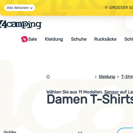
🌞 GROSSER S
Alle Aktionen
🤫 - 10 % AUF 
Sale
Kleidung
Schuhe
Rucksäcke
Sch
🌞 GROSSER S
4camping.at
Kleidung
T-Shir
Wählen Sie aus
11
Modellen.
Sensor
auf La
Damen T-Shirts
Filterung nach Parametern und 
Größe