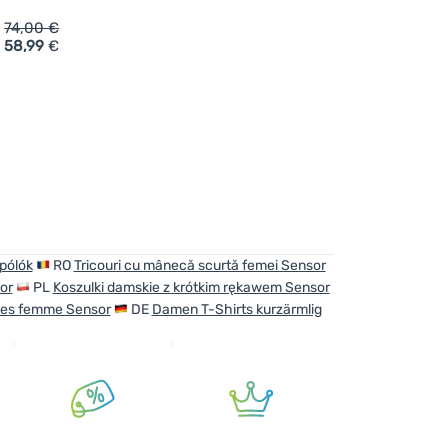
74,00
€
58,99
€
ufügen
hirt Sensor Merino Wool PT Orchidea' hinzufügen
 pólók
RO
Tricouri cu mânecă scurtă femei Sensor
or
PL
Koszulki damskie z krótkim rękawem Sensor
tes femme Sensor
DE
Damen T-Shirts kurzärmlig