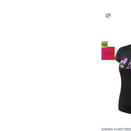
Zum Vergle
Neu
-20
%
DAMEN-FUNKTION