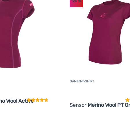
-20
%
DAMEN-T-SHIRT
Kundenbewertung
K
no Wool Active
Sensor
Merino Wool PT O