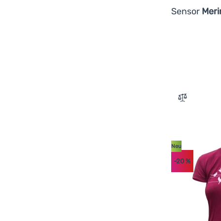
Sensor
Meri
Zum Vergle
Neu
-20
%