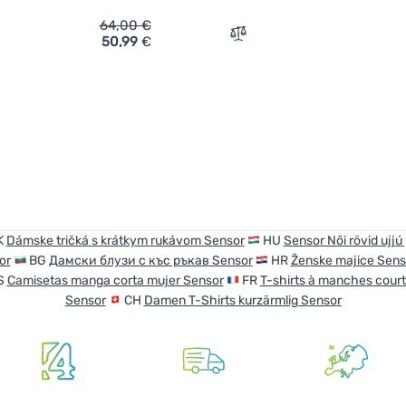
64,00
€
50,99
€
ich 'Damen-T-Shirt Sensor Merino Wool Active kurzärmlig' hinz
Zum Vergleich 'Damen-T-S
K
Dámske tričká s krátkym rukávom Sensor
HU
Sensor Női rövid ujjú
or
BG
Дамски блузи с къс ръкав Sensor
HR
Ženske majice Sens
S
Camisetas manga corta mujer Sensor
FR
T-shirts à manches cour
Sensor
CH
Damen T-Shirts kurzärmlig Sensor