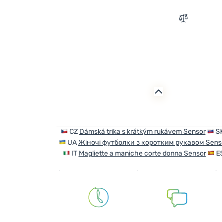
Zum Vergle
CZ
Dámská trika s krátkým rukávem Sensor
S
UA
Жіночі футболки з коротким рукавом Sens
IT
Magliette a maniche corte donna Sensor
E