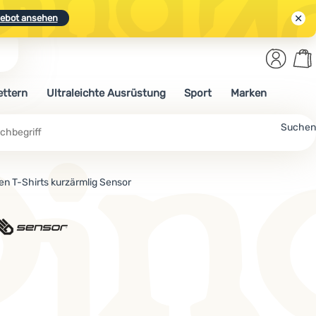
ebot ansehen
Benut
Wa
N.
Entdecken
Anmelden
War
ettern
Ultraleichte Ausrüstung
Sport
Marken
ebot ansehen
che
Suchen
n T-Shirts kurzärmlig Sensor