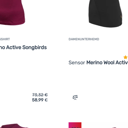
SSHIRT
DAMENUNTERHEMD
K
no Active Songbirds
Sensor
Merino Wool Activ
73,32
€
58,99
€
ich 'Damen-Funktionsshirt Sensor Merino Active Songbirds' hi
Zum Vergleich 'Damenunte