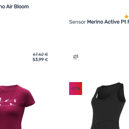
no Air Bloom
Sensor
Merino Active Pt 
67,62
€
53,99
€
ich 'Damen-Funktionsshirt Sensor Merino Air Bloom' hinzufüge
Zum Vergleich 'Damen-T-Sh
-21
%