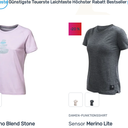
 Produkte
Günstigste
Teuerste
Leichteste
Höchster Rabatt
Bestseller
-20
%
DAMEN-FUNKTIONSSHIRT
no Blend Stone
Sensor
Merino Lite