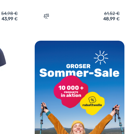
54,98
€
61,52
€
43,99
€
48,99
€
tionsshirt Sensor Merino Lite' hinzufügen
Zum Vergleich 'Damen-T-Shirt Sensor Mer
undenbewertung