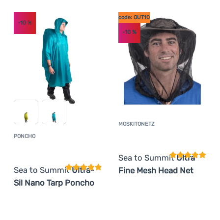
Anmelden /
code: OUT10
Registrieren
-10
%
-10
%
MOSKITONETZ
Kundenbewer
PONCHO
Kundenbewertung
Sea to Summit
Ultra
Sea to Summit
Ultra-
Fine Mesh Head Net
Sil Nano Tarp Poncho