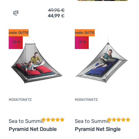
49,95
€
44,99
€
Zum Vergleich 'Moskitonetz Sea to Summit Nano Pyramid
code: OUT10
code: OUT10
-10
%
-11
%
MOSKITONETZ
MOSKITONETZ
Kundenbewertung
Kundenbewer
Sea to Summit
Sea to Summit
Pyramid Net Double
Pyramid Net Single