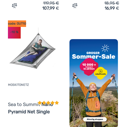
119,95
€
18,95
€
107,99
€
16,99
€
Zum Vergleich 'Poncho Sea to Summit Ultra-Sil Nano Ta
Zum Vergleich 'Moskitonet
code: OUT10
-10
%
MOSKITONETZ
Kundenbewertung
Sea to Summit
Nano
Pyramid Net Single