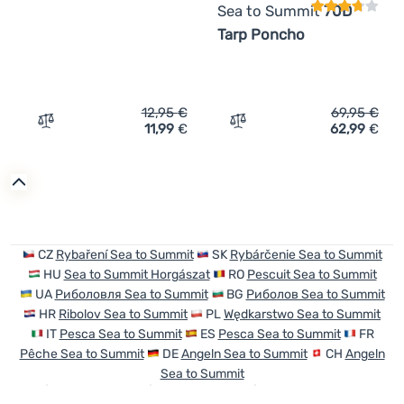
Sea to Summit
70D
Tarp Poncho
12,95
€
69,95
€
11,99
€
62,99
€
Zum Vergleich 'Moskitonetz Sea to Summit Head Net Sta
Zum Vergleich 'Poncho Se
CZ
Rybaření Sea to Summit
SK
Rybárčenie Sea to Summit
HU
Sea to Summit Horgászat
RO
Pescuit Sea to Summit
UA
Риболовля Sea to Summit
BG
Риболов Sea to Summit
HR
Ribolov Sea to Summit
PL
Wędkarstwo Sea to Summit
IT
Pesca Sea to Summit
ES
Pesca Sea to Summit
FR
Pêche Sea to Summit
DE
Angeln Sea to Summit
CH
Angeln
Sea to Summit