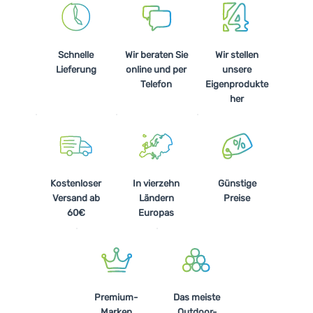
Schnelle
Wir beraten Sie
Wir stellen
Lieferung
online und per
unsere
Telefon
Eigenprodukte
her
Kostenloser
In vierzehn
Günstige
Versand ab
Ländern
Preise
60€
Europas
Premium-
Das meiste
Marken
Outdoor-