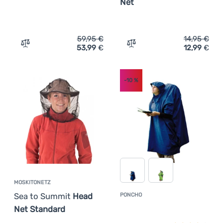
Net
59,95
€
14,95
€
53,99
€
12,99
€
Zum Vergleich 'Moskitonetz Sea to Summit Nano Pyrami
Zum Vergleich 'Moskitone
-10
%
MOSKITONETZ
Sea to Summit
Head
PONCHO
Kundenbewer
Net Standard