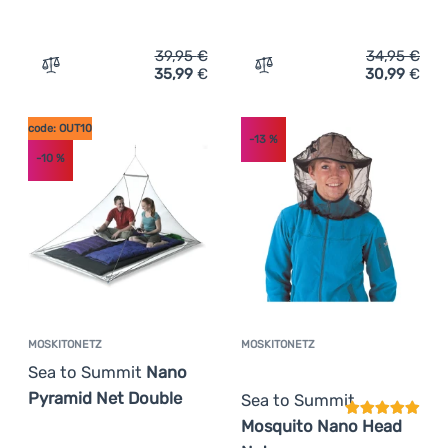
39,95
€
34,95
€
35,99
€
30,99
€
Zum Vergleich 'Moskitonetz Sea to Summit Pyramid Net 
Zum Vergleich 'Moskitonet
code: OUT10
-13
%
-10
%
MOSKITONETZ
MOSKITONETZ
Kundenbewer
Sea to Summit
Nano
Pyramid Net Double
Sea to Summit
Mosquito Nano Head