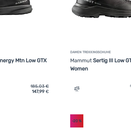
DAMEN TREKKINGSCHUHE
nergy Mtn Low GTX
Mammut
Sertig III Low G
Women
185,03
€
147,99
€
ich 'Herrenschuhe Mammut Aenergy Mtn Low GTX Men 2026' h
Zum Vergleich 'Damen Tre
-20
%