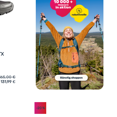
TX
165,00
€
131,99
€
inzufügen
kkingschuhe Mammut Sertig III Low GTX Women' hinzufügen
-20
%