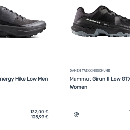
DAMEN TREKKINGSCHUHE
nergy Hike Low Men
Mammut
Girun II Low GT
Women
132,00
€
105,99
€
ich 'Herrenschuhe Mammut Aenergy Hike Low Men' hinzufügen
Zum Vergleich 'Damen Tr