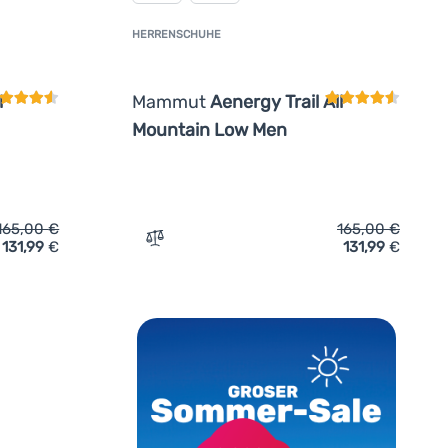
HERRENSCHUHE
undenbewertung
Kundenbewertun
l
Mammut
Aenergy Trail All
Mountain Low Men
165,00
€
165,00
€
131,99
€
131,99
€
uhe Mammut Aenergy Trail All Mountain Low Men' hinzufügen
Zum Vergleich 'Herrenschuhe Mammut Aen