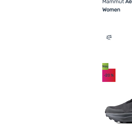
Mammut
Ae
Women
Zum Vergl
Neu
-20
%