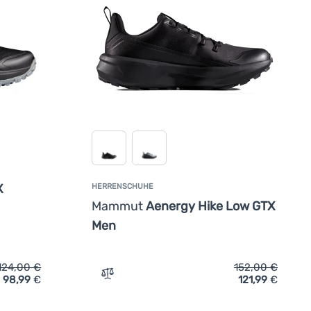
X
HERRENSCHUHE
Mammut
Aenergy Hike Low GTX
Men
124,00
€
152,00
€
98,99
€
121,99
€
ekkingschuhe Mammut Girun II Low GTX Women' hinzufügen
Zum Vergleich 'Herrenschuhe Mammut Ae