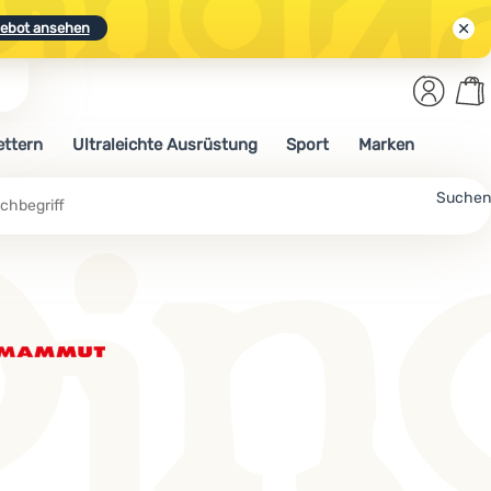
ebot ansehen
Benut
Wa
N.
Entdecken
Anmelden
War
ettern
Ultraleichte Ausrüstung
Sport
Marken
ebot ansehen
che
Suchen