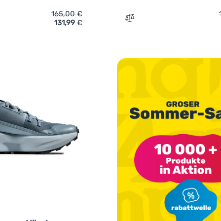
165,00
€
131,99
€
ich 'Herrenschuhe Mammut Sertig III Low GTX Men' hinzufügen
Zum Vergleich 'Damensch