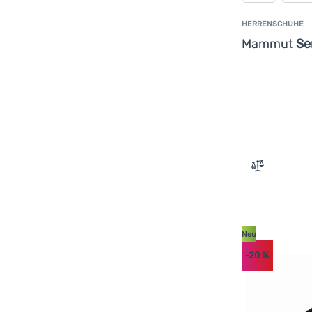
47 1/3
HERRENSCHUHE
Mammut
Se
Zum Vergle
Neu
-20
%