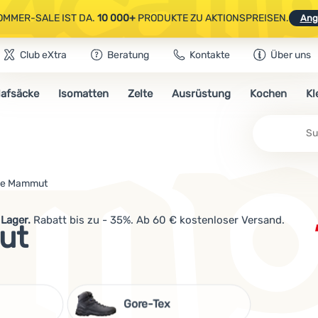
OMMER-SALE IST DA.
10 000+
PRODUKTE ZU AKTIONSPREISEN.
Ang
Club eXtra
Beratung
Kontakte
Über uns
AUSGEWÄHLTE CAMPING- & WANDERAUSRÜSTUNG.
CODE
OUT10
NUTZE
lafsäcke
Isomatten
Zelte
Ausrüstung
Kochen
Kl
OMMER-SALE IST DA.
10 000+
PRODUKTE ZU AKTIONSPREISEN.
Ang
Su
e Mammut
Lager.
Rabatt bis zu - 35%. Ab 60 € kostenloser Versand.
ut
Gore-Tex