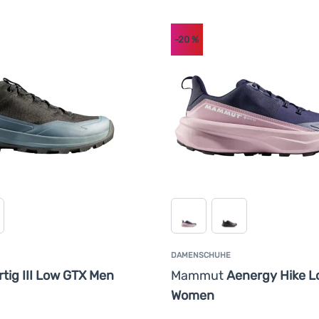
-20
%
DAMENSCHUHE
rtig III Low GTX Men
Mammut
Aenergy Hike L
Women