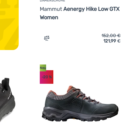
DAMENSCHUHE
Mammut
Aenergy Hike Low GTX
Women
152,00
€
121,99
€
gen
Zum Vergleich 'Damenschuhe Mammut Ae
Neu
-20
%