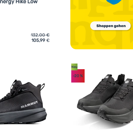
nergy Hike Low
132,00
€
105,99
€
eich 'Damenschuhe Mammut Aenergy Hike Low Women' hinzufü
Neu
-20
%