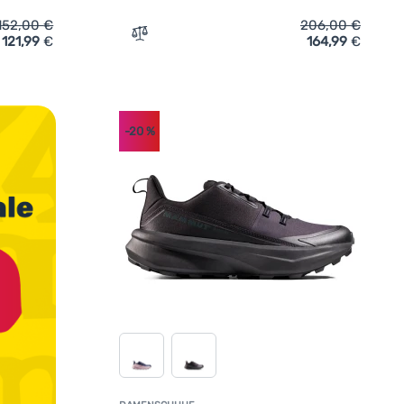
152,00
€
206,00
€
121,99
€
164,99
€
uhe Mammut Aenergy Hike Low GTX Women' hinzufügen
Zum Vergleich 'Herren Trekkingschuhe M
-20
%