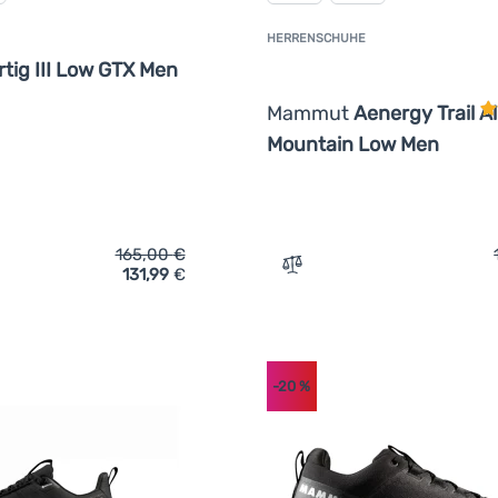
HERRENSCHUHE
K
rtig III Low GTX Men
Mammut
Aenergy Trail Al
Mountain Low Men
165,00
€
131,99
€
ich 'Herrenschuhe Mammut Sertig III Low GTX Men' hinzufügen
Zum Vergleich 'Herrensch
-20
%