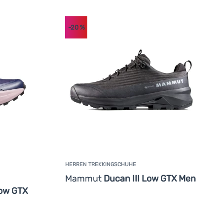
-20
%
HERREN TREKKINGSCHUHE
Mammut
Ducan III Low GTX Men
ow GTX