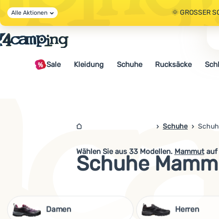
🌞 GROSSER S
Alle Aktionen
🤫 - 10 % AUF 
Sale
Kleidung
Schuhe
Rucksäcke
Sch
🌞 GROSSER S
4camping.at
Schuhe
Schuh
Wählen Sie aus
33
Modellen.
Mammut
auf 
Schuhe Mamm
Damen
Herren