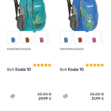
Anmelden /
Registrieren
KINDERRUCKSACK
KINDERRUCKSACK
Kundenbewertung
Kundenbewer
Boll
Koala 10
Boll
Koala 10
33,00
€
33,00
€
29,99
€
31,99
€
Zum Vergleich 'Kinderrucksack Boll Koala 10' hinzufügen
Zum Vergleich 'Kinderruck