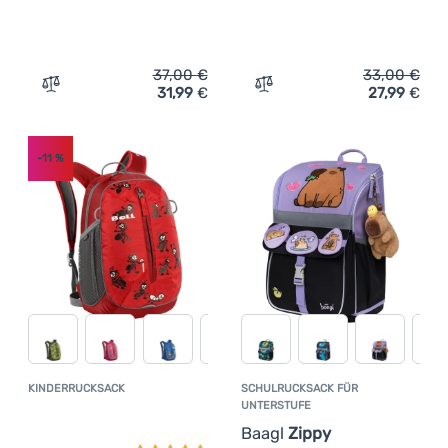
37,00
€
33,00
€
31,99
€
27,99
€
Zum Vergleich 'Kinderrucksack Boll Roo 12l' hinzufügen
Zum Vergleich 'Kinderruck
-11
%
KINDERRUCKSACK
SCHULRUCKSACK FÜR
Kundenbewertung
UNTERSTUFE
Baagl
Zippy