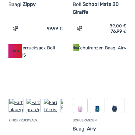
Baagl
Zippy
Boll
School Mate 20
Giraffe
89,00
€
99,99
€
76,99
€
Zum Vergleich 'Schulrucksack für Unterstufe Baagl Zipp
Zum Vergleich 'Schulrucks
Neu
-18
%
KINDERRUCKSACK
SCHULRANZEN
Kundenbewertung
Baagl
Airy