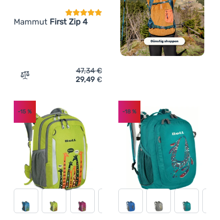
Mammut
First Zip 4
47,34
€
29,49
€
Zum Vergleich 'Kinderrucksack Mammut First Zip 4' hin
-15
%
-18
%