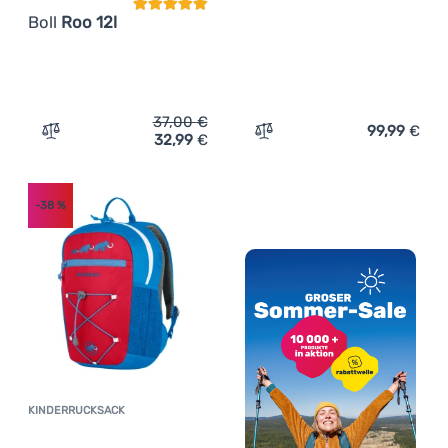
Boll
Roo 12l
37,00
€
99,99
€
32,99
€
Zum Vergleich 'Kinderrucksack Boll Roo 12l' hinzufügen
Zum Vergleich 'Schulrucks
-38
%
KINDERRUCKSACK
Kundenbewertung