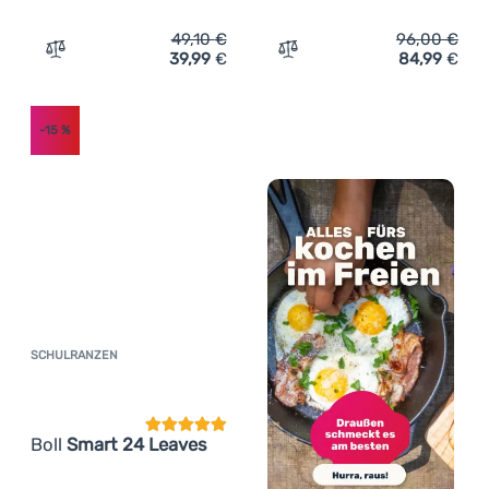
49,10
€
96,00
€
39,99
€
84,99
€
Zum Vergleich 'Kinderrucksack Boll Roo 12l' hinzufügen
Zum Vergleich 'Schulranze
-15
%
SCHULRANZEN
Kundenbewertung
Boll
Smart 24 Leaves