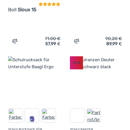
Boll
Sioux 15
71,00
€
90,20
€
57,99
€
89,99
€
Zum Vergleich 'Kinderrucksack Boll Sioux 15' hinzufügen
Zum Vergleich 'Schulranze
-21
%
SCHULRUCKSACK FÜR
SCHULRANZEN