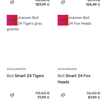
110,00
€
157,91
€
109,99
€
124,49
€
Zum Vergleich 'Schulrucksack für Unterstufe Baagl Ergo
Zum Vergleich 'Schulranze
-19
%
-15
%
SCHULRANZEN
SCHULRANZEN
Boll
Smart 24 Tigers
Boll
Smart 24 Fox
Heads
113,00
€
96,00
€
91,99
€
81,99
€
Zum Vergleich 'Schulranzen Boll Smart 24 Tigers' hinzu
Zum Vergleich 'Schulranze