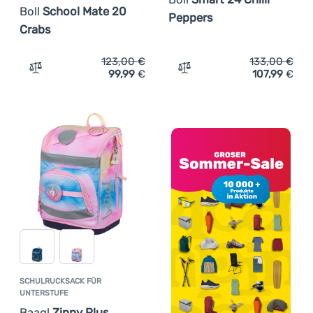
Boll
School Mate 20
Peppers
Crabs
123,00
€
133,00
€
99,99
€
107,99
€
Zum Vergleich 'Schulrucksack für Unterstufe Boll Schoo
Zum Vergleich 'Schulranze
SCHULRUCKSACK FÜR
UNTERSTUFE
Baagl
Zippy Plus