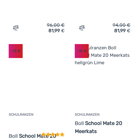
96,00
€
94,00
€
81,99
€
81,99
€
Zum Vergleich 'Schulranzen Boll Smart 24 Cars' hinzufü
Zum Vergleich 'Schulranze
-13
%
-15
%
SCHULRANZEN
SCHULRANZEN
Kundenbewertung
Boll
School Mate 20
Meerkats
Boll
School Mate 20