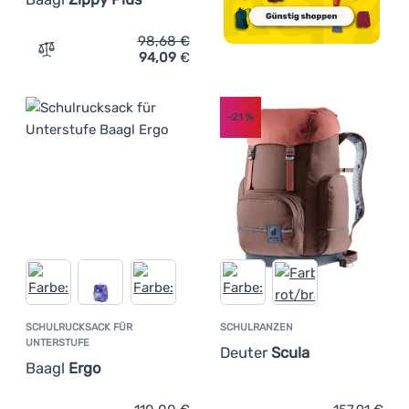
98,68
€
94,09
€
Zum Vergleich 'Schulrucksack für Unterstufe Baagl Zipp
-21
%
SCHULRUCKSACK FÜR
SCHULRANZEN
UNTERSTUFE
Deuter
Scula
Baagl
Ergo