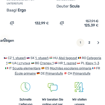
UNTERSTUFE
Deuter
Scula
Baagl
Ergo
157,91
€
132,99
€
125,39
€
Zum Vergleich 'Schulrucksack für Unterstufe Baagl Ergo
Zum Vergleich 'Schulranze
 anzeigen
weiter
1
2
CZ
1. stupeň
SK
1. stupeň
HU
Alsó tagozat
RO
Categoria
1
UA
I ступня
BG
Степен 1
HR
1. razred
PL
Klasy 1-3
IT
Scuola elementare
ES
Mochilas escolares primaria
FR
École primaire
DE
Primarstufe
CH
Primarstufe
Schnelle
Wir beraten Sie
Wir stellen
Lieferung
online und per
unsere