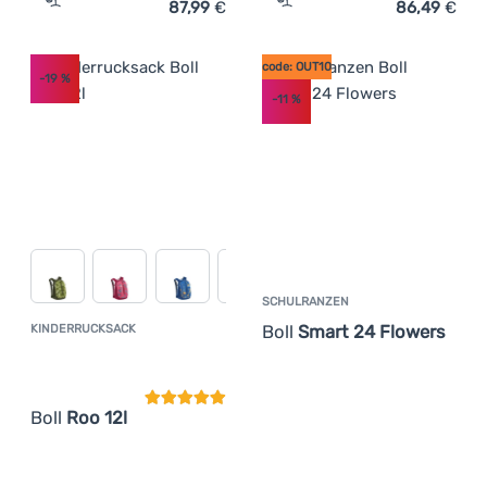
87,99
€
86,49
€
Zum Vergleich 'Schulranzen Baagl Skate' hinzufügen
Zum Vergleich 'Schulranze
code: OUT10
-19
%
-11
%
SCHULRANZEN
Boll
Smart 24 Flowers
KINDERRUCKSACK
Kundenbewertung
Boll
Roo 12l