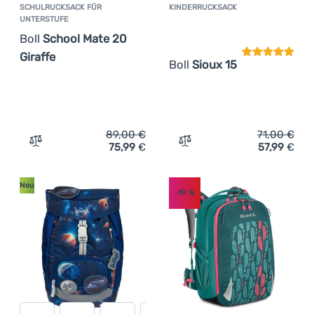
SCHULRUCKSACK FÜR
KINDERRUCKSACK
Kundenbewer
UNTERSTUFE
Boll
School Mate 20
Giraffe
Boll
Sioux 15
89,00
€
71,00
€
75,99
€
57,99
€
Zum Vergleich 'Schulrucksack für Unterstufe Boll School
Zum Vergleich 'Kinderruck
Neu
-19
%