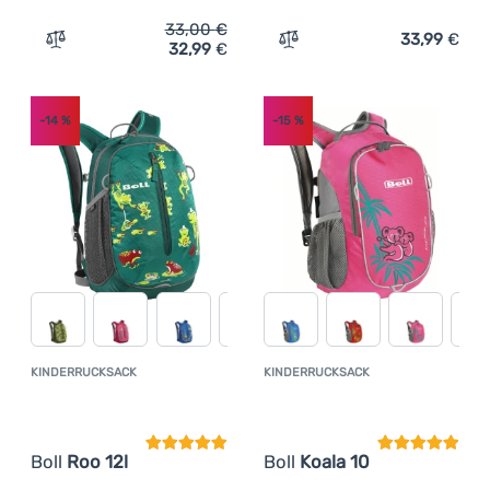
33,00
€
33,99
€
32,99
€
Zum Vergleich 'Kinderrucksack Boll Koala 10' hinzufügen
Zum Vergleich 'Kinderruck
-14
%
-15
%
KINDERRUCKSACK
KINDERRUCKSACK
Kundenbewertung
Kundenbewer
Boll
Roo 12l
Boll
Koala 10