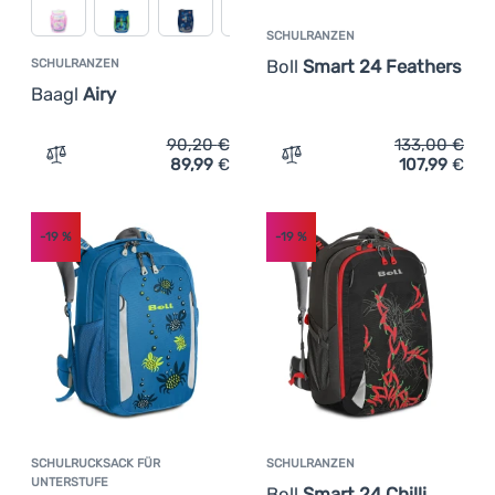
SCHULRANZEN
Boll
Smart 24 Feathers
SCHULRANZEN
Baagl
Airy
90,20
€
133,00
€
89,99
€
107,99
€
Zum Vergleich 'Schulranzen Baagl Airy' hinzufügen
Zum Vergleich 'Schulranze
-19
%
-19
%
SCHULRUCKSACK FÜR
SCHULRANZEN
UNTERSTUFE
Boll
Smart 24 Chilli