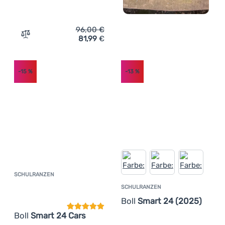
96,00
€
81,99
€
Zum Vergleich 'Schulranzen Boll Smart 24 Leaves' hinzu
-15
%
-13
%
SCHULRANZEN
Kundenbewertung
SCHULRANZEN
Boll
Smart 24 (2025)
Boll
Smart 24 Cars