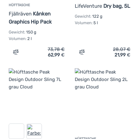
LifeVenture
Dry bag, 5L
HÜFTTASCHE
Fjällräven
Kånken
Gewicht:
122 g
Graphics Hip Pack
Volumen:
5 l
Gewicht:
150 g
Volumen:
2 l
73,78
€
28,07
€
62,99
€
21,99
€
Zum Vergleich 'Hüfttasche Fjällräven Kånken Graphics H
Zum Vergleich 'Hüfttasche
HÜFTTASCHE