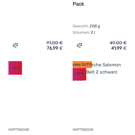
Pack
Gewicht:
208 g
Volumen:
2 l
91,00
€
49,00
€
76,99
€
41,99
€
Zum Vergleich 'Hüfttasche Osprey Talon 6' hinzufügen
Zum Vergleich 'Hüfttasche
code: OUT10
-15
%
-30
%
HÜFTTASCHE
HÜFTTASCHE