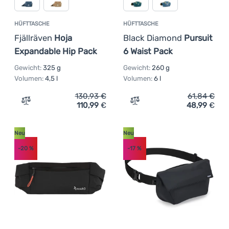
HÜFTTASCHE
HÜFTTASCHE
Fjällräven
Hoja
Black Diamond
Pursuit
Expandable Hip Pack
6 Waist Pack
Gewicht:
325 g
Gewicht:
260 g
Volumen:
4,5 l
Volumen:
6 l
130,93
€
61,84
€
110,99
€
48,99
€
Zum Vergleich 'Hüfttasche Fjällräven Hoja Expandable H
Zum Vergleich 'Hüfttasche
Neu
Neu
-20
%
-17
%