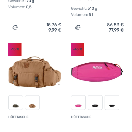
Gewicht:
170 g
Volumen:
0,5 l
Gewicht:
510 g
Volumen:
5 l
15,76
€
86,83
€
9,99
€
77,99
€
Zum Vergleich 'Hüfttasche Loap Move' hinzufügen
Zum Vergleich 'Hüfttasch
-15
%
-45
%
HÜFTTASCHE
HÜFTTASCHE
Kundenbewertung
Kundenbewer