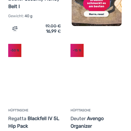
Belt I
Gewicht:
40 g
19,00
€
16,99
€
Zum Vergleich 'Hüfttasche Deuter Security Money Belt I'
-50
%
-15
%
HÜFTTASCHE
HÜFTTASCHE
Regatta
Blackfell IV 5L
Deuter
Avengo
Hip Pack
Organizer