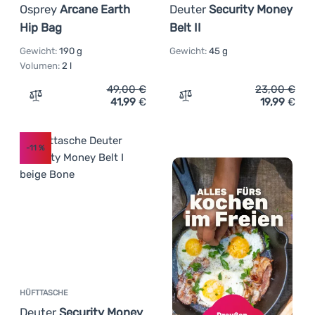
Osprey
Arcane Earth
Deuter
Security Money
Hip Bag
Belt II
Gewicht:
190 g
Gewicht:
45 g
Volumen:
2 l
49,00
€
23,00
€
41,99
€
19,99
€
Zum Vergleich 'Hüfttasche Osprey Arcane Earth Hip Bag
Zum Vergleich 'Hüfttasche
-11
%
HÜFTTASCHE
Deuter
Security Money