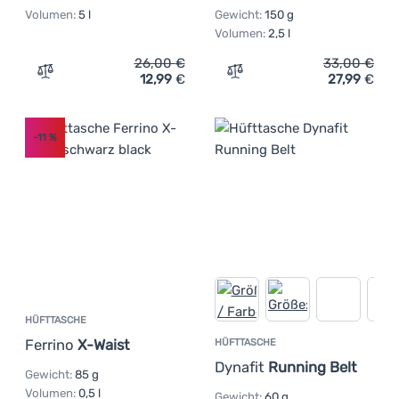
Volumen:
5 l
Gewicht:
150 g
Volumen:
2,5 l
26,00
€
33,00
€
12,99
€
27,99
€
Zum Vergleich 'Hüfttasche Regatta Blackfell IV 5L Hip P
Zum Vergleich 'Hüfttasch
-11
%
HÜFTTASCHE
Ferrino
X-Waist
HÜFTTASCHE
Dynafit
Running Belt
Gewicht:
85 g
Volumen:
0,5 l
Gewicht:
60 g