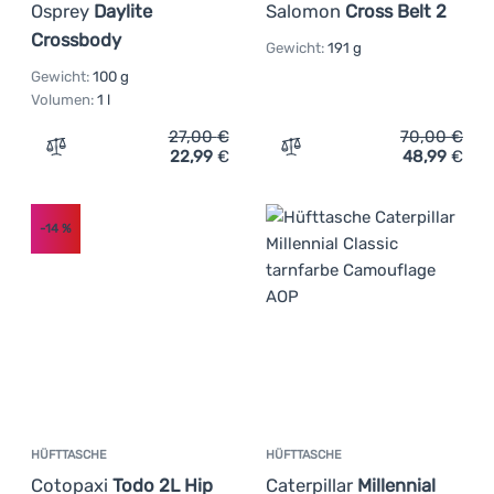
Osprey
Daylite
Salomon
Cross Belt 2
Crossbody
Gewicht:
191 g
Gewicht:
100 g
Volumen:
1 l
27,00
€
70,00
€
22,99
€
48,99
€
Zum Vergleich 'Hüfttasche Osprey Daylite Crossbody' h
Zum Vergleich 'Hüfttasche
-14
%
HÜFTTASCHE
HÜFTTASCHE
Cotopaxi
Todo 2L Hip
Caterpillar
Millennial