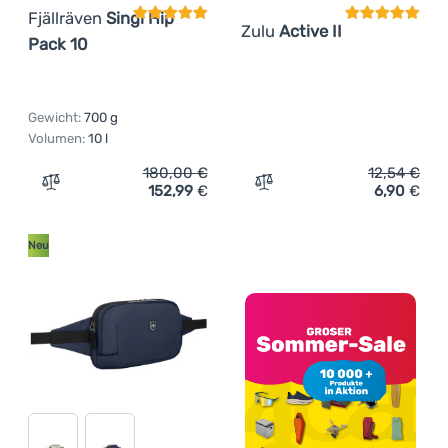
Fjällräven
Singi Hip
Zulu
Active II
Pack 10
Gewicht:
700 g
Volumen:
10 l
180,00
€
12,54
€
152,99
€
6,90
€
Zum Vergleich 'Hüfttasche Fjällräven Singi Hip Pack 10'
Zum Vergleich 'Hüfttasche 
Neu