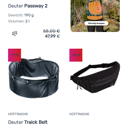
Deuter
Passway 2
Gewicht:
190 g
Volumen:
2 l
58,00
€
47,99
€
Zum Vergleich 'Hüfttasche Deuter Passway 2' hinzufüge
-17
%
-22
%
HÜFTTASCHE
HÜFTTASCHE
Kundenbewer
Deuter
Traick Belt