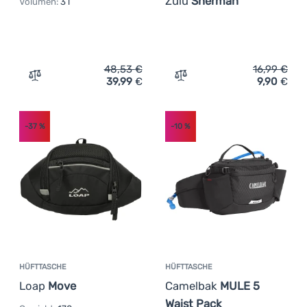
Zulu
Sherman
Volumen:
3 l
48,53
€
16,99
€
39,99
€
9,90
€
Zum Vergleich 'Hüfttasche Ticket to the Moon Upcycled 
Zum Vergleich 'Hüfttasch
-37
%
-10
%
HÜFTTASCHE
HÜFTTASCHE
Loap
Move
Camelbak
MULE 5
Waist Pack