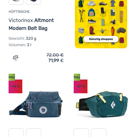
HÜFTTASCHE
Victorinox
Altmont
Modern Belt Bag
Gewicht:
320 g
Volumen:
3 l
72,00
€
71,99
€
Zum Vergleich 'Hüfttasche Victorinox Altmont Modern B
Neu
Neu
-15
%
-21
%