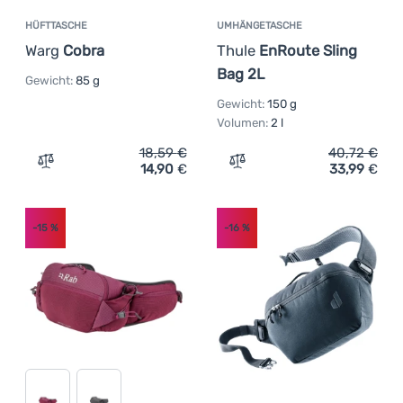
HÜFTTASCHE
UMHÄNGETASCHE
Warg
Cobra
Thule
EnRoute Sling
Bag 2L
Gewicht:
85 g
Gewicht:
150 g
Volumen:
2 l
18,59
€
40,72
€
14,90
€
33,99
€
Zum Vergleich 'Hüfttasche Warg Cobra' hinzufügen
Zum Vergleich 'Umhängeta
-15
%
-16
%