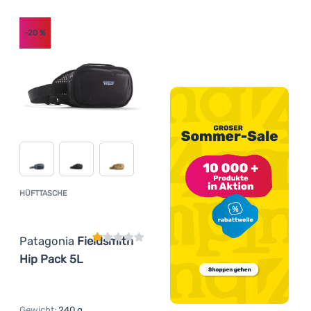
(
4
)
The North Face
-20
%
(
4
)
Thule
(
1
)
Ticket to the Moon
(
1
)
TOKO
(
1
)
Under Armour
(
1
)
Vans
(
2
)
Victorinox
(
3
)
Warg
(
5
)
Zulu
HÜFTTASCHE
Kundenbewertung
Patagonia
Fieldsmith
Hip Pack 5L
Gewicht:
240 g