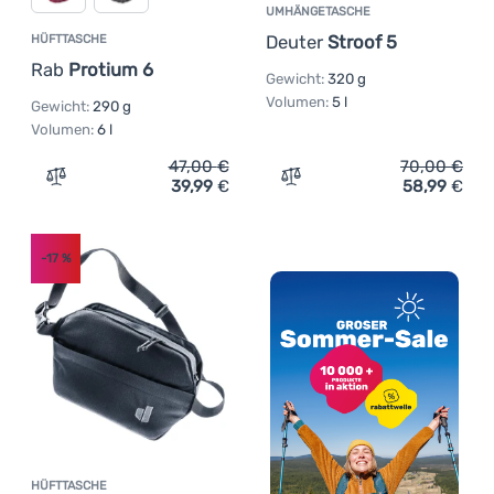
UMHÄNGETASCHE
Deuter
Stroof 5
HÜFTTASCHE
Rab
Protium 6
Gewicht:
320 g
Volumen:
5 l
Gewicht:
290 g
Volumen:
6 l
47,00
€
70,00
€
39,99
€
58,99
€
Zum Vergleich 'Hüfttasche Rab Protium 6' hinzufügen
Zum Vergleich 'Umhängeta
-17
%
HÜFTTASCHE