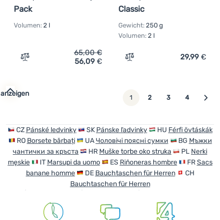
Pack
Classic
Volumen:
2 l
Gewicht:
250 g
Volumen:
2 l
65,00
€
29,99
€
56,09
€
Zum Vergleich 'Hüfttasche Cotopaxi Todo 2L Hip Pack' 
Zum Vergleich 'Hüfttasche 
 anzeigen
weiter
1
2
3
4
CZ
Pánské ledvinky
SK
Pánske ľadvinky
HU
Férfi övtáskák
RO
Borsete bărbați
UA
Чоловічі поясні сумки
BG
Мъжки
чантички за кръста
HR
Muške torbe oko struka
PL
Nerki
męskie
IT
Marsupi da uomo
ES
Riñoneras hombre
FR
Sacs
banane homme
DE
Bauchtaschen für Herren
CH
Bauchtaschen für Herren