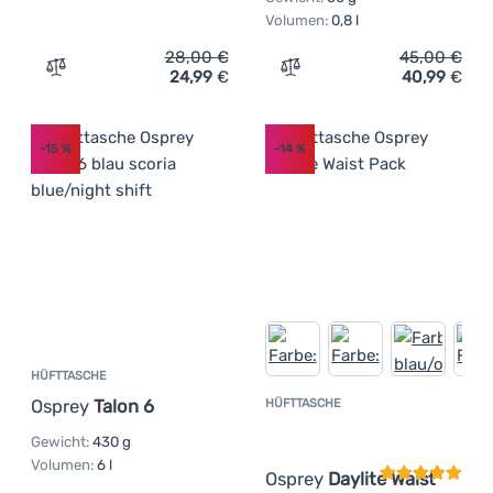
Volumen:
0,8 l
28,00
€
45,00
€
24,99
€
40,99
€
Zum Vergleich 'Hüfttasche Ferrino X-Waist' hinzufügen
Zum Vergleich 'Hüfttasche
-15
%
-14
%
HÜFTTASCHE
Osprey
Talon 6
HÜFTTASCHE
Kundenbewer
Gewicht:
430 g
Volumen:
6 l
Osprey
Daylite Waist