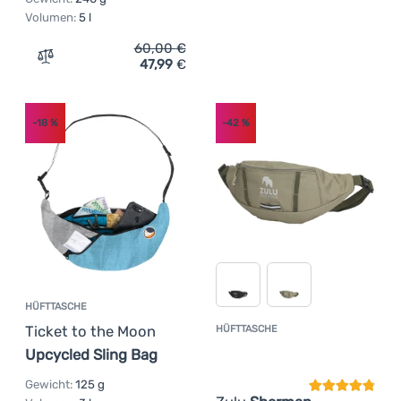
Volumen:
5 l
60,00
€
47,99
€
Zum Vergleich 'Hüfttasche Patagonia Fieldsmith Hip Pac
-18
%
-42
%
HÜFTTASCHE
Ticket to the Moon
HÜFTTASCHE
Kundenbewer
Upcycled Sling Bag
Gewicht:
125 g