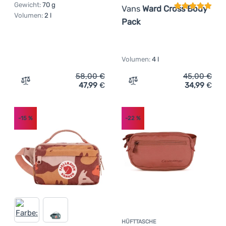
Gewicht:
70 g
Vans
Ward Cross Body
Volumen:
2 l
Pack
Volumen:
4 l
58,00
€
45,00
€
47,99
€
34,99
€
Zum Vergleich 'Hüfttasche Deuter Traick Belt' hinzufüge
Zum Vergleich 'Hüfttasch
-15
%
-22
%
HÜFTTASCHE