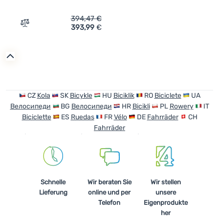
394,47
€
393,99
€
Zum Vergleich 'Kinderfahrrad Yedoo Koolo 16' hinzufüge
CZ
Kola
SK
Bicykle
HU
Biciklik
RO
Biciclete
UA
Велосипеди
BG
Велосипеди
HR
Bicikli
PL
Rowery
IT
Biciclette
ES
Ruedas
FR
Vélo
DE
Fahrräder
CH
Fahrräder
Schnelle
Wir beraten Sie
Wir stellen
Lieferung
online und per
unsere
Telefon
Eigenprodukte
her