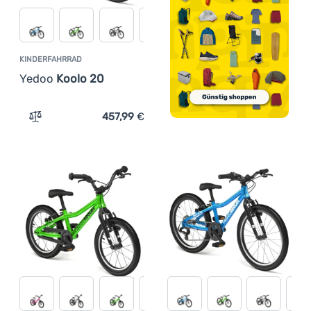
KINDERFAHRRAD
Yedoo
Koolo 20
457,99
€
Zum Vergleich 'Kinderfahrrad Yedoo Koolo 20' hinzufüg