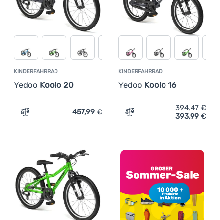
Anmelden /
Registrieren
KINDERFAHRRAD
KINDERFAHRRAD
Yedoo
Koolo 20
Yedoo
Koolo 16
394,47
€
457,99
€
393,99
€
Zum Vergleich 'Kinderfahrrad Yedoo Koolo 20' hinzufüg
Zum Vergleich 'Kinderfahr