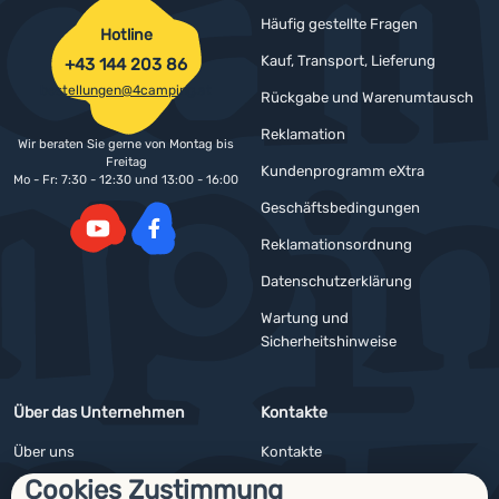
Häufig gestellte Fragen
Hotline
Kauf, Transport, Lieferung
+43 144 203 86
bestellungen@4camping.at
Rückgabe und Warenumtausch
Reklamation
Wir beraten Sie gerne von Montag bis
Freitag
Kundenprogramm eXtra
Mo - Fr: 7:30 - 12:30 und 13:00 - 16:00
Geschäftsbedingungen
Reklamationsordnung
YouTube
Facebook
Datenschutzerklärung
Wartung und
Sicherheitshinweise
Über das Unternehmen
Kontakte
Über uns
Kontakte
Cookies Zustimmung
Impressum
Angebote für Firmen und Vereine