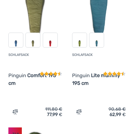
SCHLAFSACK
SCHLAFSACK
Kundenbewertung
Kundenbewer
Pinguin
Comfort 195
Pinguin
Lite mummy
cm
195 cm
111,80
€
90,68
€
77,99
€
62,99
€
Zum Vergleich 'Schlafsack Pinguin Comfort 195 cm' hin
Zum Vergleich 'Schlafsac