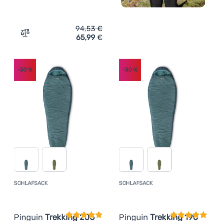
94,53
€
65,99
€
Zum Vergleich 'Schlafsack Pinguin Trekking 175 cm' hin
-30
%
-30
%
SCHLAFSACK
SCHLAFSACK
Kundenbewertung
Kundenbewer
Pinguin
Trekking 205
Pinguin
Trekking 190