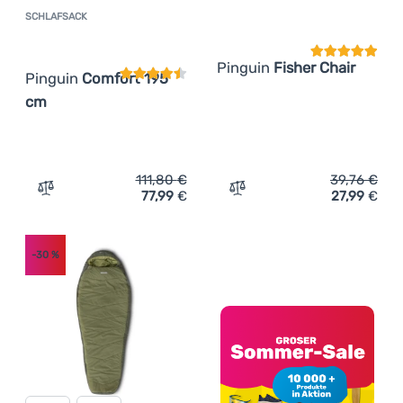
SCHLAFSACK
Kundenbewertung
Pinguin
Fisher Chair
Pinguin
Comfort 195
cm
111,80
€
39,76
€
77,99
€
27,99
€
Zum Vergleich 'Schlafsack Pinguin Comfort 195 cm' hin
Zum Vergleich 'Campingstu
-30
%