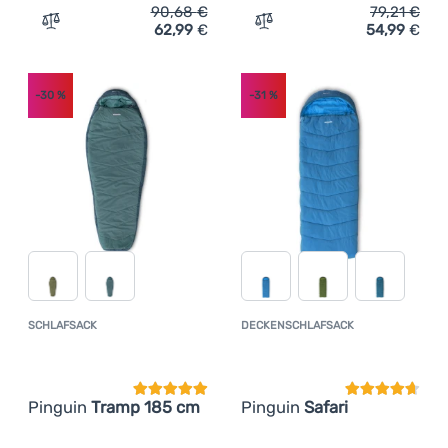
90,68
€
79,21
€
62,99
€
54,99
€
Zum Vergleich 'Schlafsack Pinguin Lite mummy 195 cm' 
Zum Vergleich 'Deckenschl
-30
%
-31
%
SCHLAFSACK
DECKENSCHLAFSACK
Kundenbewertung
Kundenbewer
Pinguin
Tramp 185 cm
Pinguin
Safari