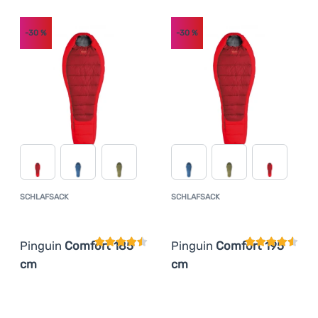
Anmelden /
Registrieren
-30
%
-30
%
SCHLAFSACK
SCHLAFSACK
Kundenbewertung
Kundenbewer
Pinguin
Comfort 185
Pinguin
Comfort 195
cm
cm