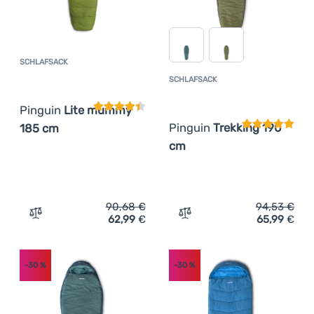
SCHLAFSACK
Kundenbewertung
SCHLAFSACK
Kundenbewer
Pinguin
Lite mummy
Pinguin
Trekking 190
185 cm
cm
90,68
€
94,53
€
62,99
€
65,99
€
Zum Vergleich 'Schlafsack Pinguin Lite mummy 185 cm' 
Zum Vergleich 'Schlafsack
-30
%
-30
%