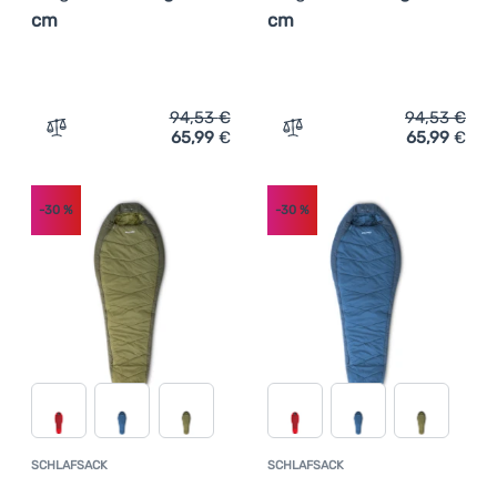
cm
cm
94,53
€
94,53
€
65,99
€
65,99
€
Zum Vergleich 'Schlafsack Pinguin Trekking 205 cm' hin
Zum Vergleich 'Schlafsack
-30
%
-30
%
SCHLAFSACK
SCHLAFSACK
Kundenbewertung
Kundenbewer