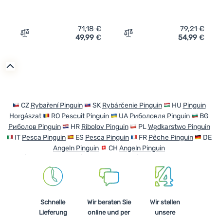
71,18
€
79,21
€
49,99
€
54,99
€
Zum Vergleich 'Schlafsack Pinguin Tramp 185 cm' hinzu
Zum Vergleich 'Deckenschl
CZ
Rybaření Pinguin
SK
Rybárčenie Pinguin
HU
Pinguin
Horgászat
RO
Pescuit Pinguin
UA
Риболовля Pinguin
BG
Риболов Pinguin
HR
Ribolov Pinguin
PL
Wędkarstwo Pinguin
IT
Pesca Pinguin
ES
Pesca Pinguin
FR
Pêche Pinguin
DE
Angeln Pinguin
CH
Angeln Pinguin
Schnelle
Wir beraten Sie
Wir stellen
Lieferung
online und per
unsere