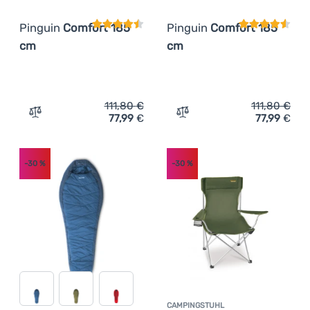
Pinguin
Comfort 185
Pinguin
Comfort 185
cm
cm
111,80
€
111,80
€
77,99
€
77,99
€
Zum Vergleich 'Schlafsack Pinguin Comfort 185 cm' hin
Zum Vergleich 'Schlafsac
-30
%
-30
%
CAMPINGSTUHL
Kundenbewer