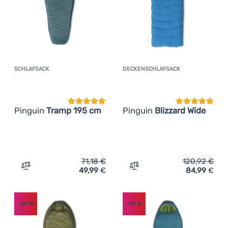
SCHLAFSACK
DECKENSCHLAFSACK
Kundenbewertung
Kundenbewer
Pinguin
Tramp 195 cm
Pinguin
Blizzard Wide
71,18
€
120,92
€
49,99
€
84,99
€
Zum Vergleich 'Schlafsack Pinguin Tramp 195 cm' hinzu
Zum Vergleich 'Deckenschl
-30
%
-31
%