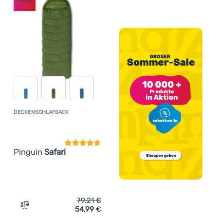
-31
%
DECKENSCHLAFSACK
Kundenbewertung
Pinguin
Safari
79,21
€
54,99
€
Zum Vergleich 'Deckenschlafsack Pinguin Safari' hinzuf