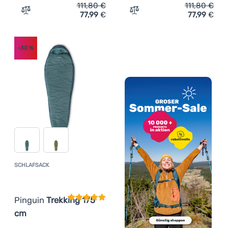
111,80
€
111,80
€
77,99
€
77,99
€
Zum Vergleich 'Schlafsack Pinguin Comfort 185 cm' hin
Zum Vergleich 'Schlafsack
-30
%
SCHLAFSACK
Kundenbewertung
Pinguin
Trekking 175
cm