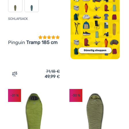
SCHLAFSACK
Kundenbewertung
Pinguin
Tramp 185 cm
71,18
€
49,99
€
Zum Vergleich 'Schlafsack Pinguin Tramp 185 cm' hinzu
-31
%
-30
%