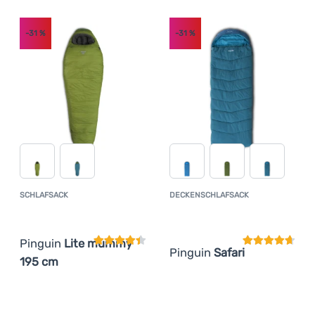
-31
%
-31
%
SCHLAFSACK
DECKENSCHLAFSACK
Kundenbewertung
Kundenbewer
Pinguin
Lite mummy
Pinguin
Safari
195 cm